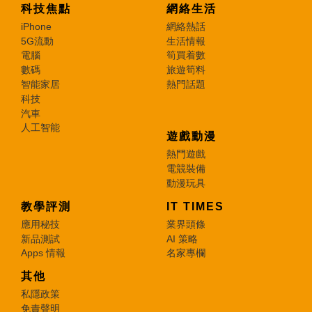
科技焦點
網絡生活
iPhone
網絡熱話
5G流動
生活情報
電腦
筍買着數
數碼
旅遊筍料
智能家居
熱門話題
科技
汽車
人工智能
遊戲動漫
熱門遊戲
電競裝備
動漫玩具
教學評測
IT TIMES
應用秘技
業界頭條
新品測試
AI 策略
Apps 情報
名家專欄
其他
私隱政策
免責聲明