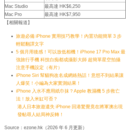
Mac Studio
最高達 HK$6,250
Mac Pro
最高達 HK$7,950
【相關報道】
旅遊必備 iPhone 實用技巧教學！內置功能簡單 3 步
輕鬆翻譯文字
5 個月用後感！可以放低相機！iPhone 17 Pro Max 最
強旅行手機 科技白痴都成攝影大師 超簡單星空拍攝
注意手機設定（有片）
iPhone Siri 幫貓狗改名成網絡熱話！意想不到結果讓
人爆笑！小編為大家實測結果！
iPhone 入水不應用紙巾抹？Apple 教濕機 5 步救亡
法！放入米缸可否？
港人日本旅遊遺失 iPhone 回港驚覺竟在將軍澳出現
發帖尋人結局神反轉！
Source：ezone.hk（2026 年 6 月更新）