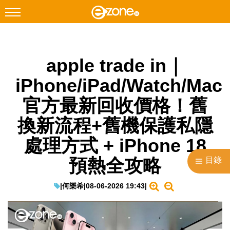
搜尋
apple trade in｜
Facebook
Instagram
iPhone/iPad/Watch/Mac
科技焦點
官方最新回收價格！舊
網絡生活
換新流程+舊機保護私隱
遊戲動漫
處理方式 + iPhone 18
教學評測
預熱全攻略
目錄
EduTech
IT Times
|
何樂希
|
08-06-2026 19:43
|
生成式AI與雲端應用
Enterprise Digital Transformation