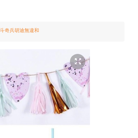
變反斗奇兵胡迪無違和