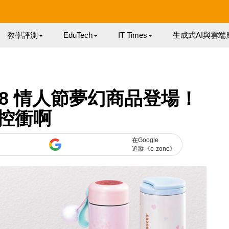
教學評測
EduTech
IT Times
生成式AI與雲端
 2018 情人節夢幻商品登場！
控衝啊
在Google
追蹤《e-zone》