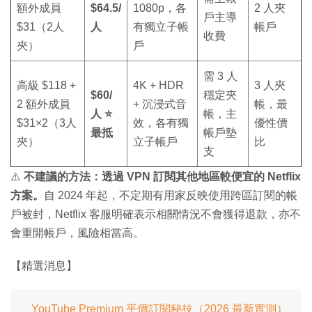
額外成員
$64.5/
1080p，各
2 人夾
戶主導
$31（2人
人
有獨立子帳
帳戶
收費
夾）
戶
需 3 人
高級 $118 +
4K + HDR
3 人夾
$60/
穩定夾
2 額外成員
+ 沉浸式音
帳，最
人 ⭐
帳，主
$31×2（3人
效，各有獨
優性價
最抵
帳戶墊
夾）
立子帳戶
比
支
⚠️
不建議的方法：透過 VPN 訂閱其他地區較便宜的 Netflix
方案。
自 2024 年起，不定期有用家反映使用跨區訂閱的帳
戶被封，Netflix 客服明確表示相關情況不會獲得退款，亦不
會重開帳戶，風險相當高。
【精選消息】
YouTube Premium 平價訂閱秘技（2026 最新實測）