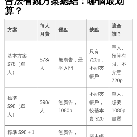
合法省錢方案總結：哪個最划
算？
每人
適合
方案
優點
缺點
月費
誰？
單人、
只有
基本方案
預算有
$78/
無廣告，最
720p，
$78（單
限、不
人
平入門
不能夾
人）
介意
帳戶
720p
不能夾
單人、
標準
$98/
無廣告，
帳戶，
想要
$98（單
人
1080p
較基本
1080p
人）
貴 $20
畫質
標準 $98 + 1
無廣告，
需主帳