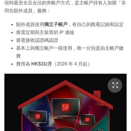
現時最安全且合法的夾帳戶方式，是主帳戶持有人加購「非
同住額外成員」服務：
額外成員使用
獨立子帳戶
，有自己的觀看記錄和設定
毋需定期與主裝置的 IP 連線
毋需接收認證碼認證
基本上與獨立帳戶一樣使用，唯一分別是由主帳戶繳
費
費用為
HK$31/月
（2026 年 4 月起）