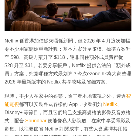
特集
Netflix 係香港加價從來唔係新聞，但 2026 年 4 月這次加幅
令不少用家開始重新計數：基本方案升至 $78、標準方案升
至 $98、高級方案升至 $118，連非同住額外成員費都從
$28 升至 $31。若要分享帳戶，Netflix 提供合法的「額外成
員」方案，究竟哪種方式最划算？今次ezone.hk為大家整理
2026 年最新版本的 Netflix 共享攻略及省錢方案。
現時，不少人在家中的娛樂，除了看本地電視之外，透過
智
能電視
都可以安裝各式各樣的 App，收看例如
Netflix
、
Disney+ 等節目，而且它們均已支援高規格的影像及音效格
式，配合
Soundbar
便能像私人影院般，在家中享受電影及
劇集。以往要節省 Netflix 訂閱成本，有些人會選擇共用帳