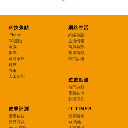
科技焦點
網絡生活
iPhone
網絡熱話
5G流動
生活情報
電腦
筍買着數
數碼
旅遊筍料
智能家居
熱門話題
科技
汽車
人工智能
遊戲動漫
熱門遊戲
電競裝備
動漫玩具
教學評測
IT TIMES
應用秘技
業界頭條
新品測試
AI 策略
Apps 情報
名家專欄