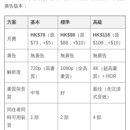
廣告版本：
方案
基本
標準
高級
HK$78
（原
HK$98
（原
HK$118
（原
月費
$73，+$5）
$88，+$10）
$108，+$10）
廣告
無廣告
無廣告
無廣告
720p（高畫
1080p（全高
4K（超高畫
解析度
質）
畫質）
質）+ HDR
畫質與音
最佳（含沉浸
中等
好
質
式音效）
同住者同
時可用裝
1 部
2 部
4 部
置