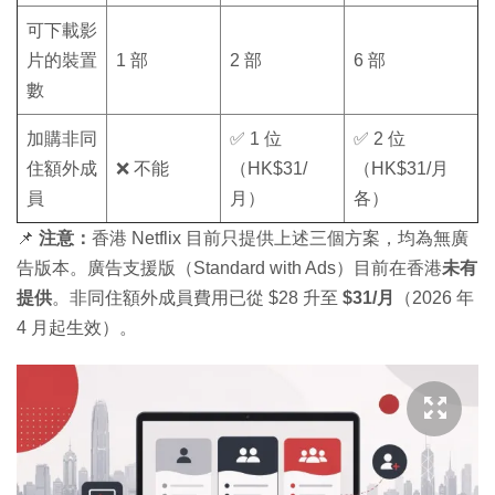
可下載影
片的裝置
1 部
2 部
6 部
數
加購非同
✅ 1 位
✅ 2 位
住額外成
❌ 不能
（HK$31/
（HK$31/月
員
月）
各）
📌
注意：
香港 Netflix 目前只提供上述三個方案，均為無廣
告版本。廣告支援版（Standard with Ads）目前在香港
未有
提供
。非同住額外成員費用已從 $28 升至
$31/月
（2026 年
4 月起生效）。