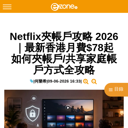
搜尋
Netflix夾帳戶攻略 2026
Facebook
Instagram
｜最新香港月費$78起
科技焦點
如何夾帳戶/共享家庭帳
網絡生活
戶方式全攻略
遊戲動漫
教學評測
|
何樂希
|
09-06-2026 16:33
|
目錄
EduTech
IT Times
生成式AI與雲端應用
Enterprise Digital Transformation