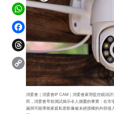
WhatsApp
Facebook
Threads
Copy
Link
消委會｜消委會IP CAM｜消委會家用監控鏡
而，消委會早前測試揭示令人擔憂的事實：在市
漏洞可能導致家庭私密影像被未經授權的外部侵入