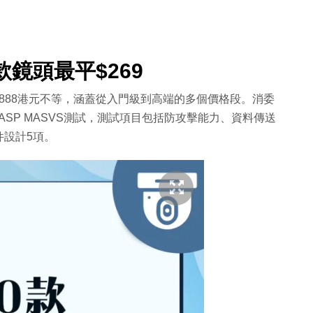
鏡頭最平$269
,888港元不等，涵蓋從入門級到高端的多個價格段。消委
準OWASP MASVS測試，測試項目包括防攻擊能力、資料傳送
件設計5項。