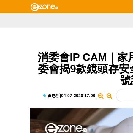
消委會IP CAM｜
委會揭9款鏡頭存安
號
|
黃恩祈
|
04-07-2026 17:00
|