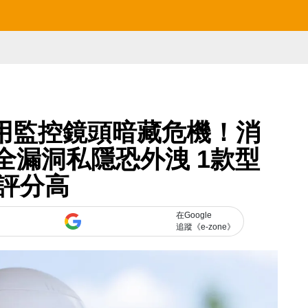
家用監控鏡頭暗藏危機！消
全漏洞私隱恐外洩 1款型
評分高
在Google
追蹤《e-zone》