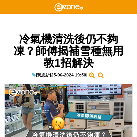
冷氣機清洗後仍不夠
凍？師傅揭補雪種無用
教1招解決
|
黃恩祈
|
25-06-2024 19:50
|