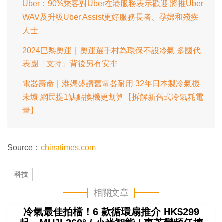
Uber：90%乘客對Uber在港服務表示歡迎 將推Uber
WAV及升級Uber Assist更好服務長者、孕婦和殘疾
人士
2024巴黎奧運｜奧運選手村為環保不設冷氣 多國代
表團「支持」背後另有安排
電器壽命｜港媽盛讚舊電器耐用 32年日本製冷氣機
未壞 網民提1缺點換機更划算【拆解新舊式冷氣耗電
量】
Source：
chinatimes.com
科技
相關文章
冷氣最佳拍檔！6 款循環扇推介 HK$299