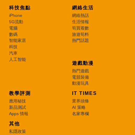
科技焦點
網絡生活
iPhone
網絡熱話
5G流動
生活情報
電腦
筍買着數
數碼
旅遊筍料
智能家居
熱門話題
科技
汽車
人工智能
遊戲動漫
熱門遊戲
電競裝備
動漫玩具
教學評測
IT TIMES
應用秘技
業界頭條
新品測試
AI 策略
Apps 情報
名家專欄
其他
私隱政策