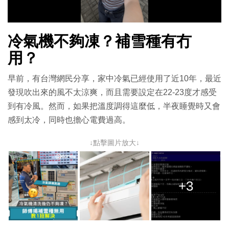
影
冷氣機不夠凍？補雪種有冇
片
用？
早前，有台灣網民分享，家中冷氣已經使用了近10年，最近
發現吹出來的風不太涼爽，而且需要設定在22-23度才感受
到有冷風。然而，如果把溫度調得這麼低，半夜睡覺時又會
感到太冷，同時也擔心電費過高。
↓點擊圖片放大↓
+3