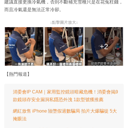
建議直接更換冷氣機，否則不斷補充雪種只是在花冤枉錢，
而且冷氣還是無法正常冷卻。
↓點擊圖片放大↓
+2
【熱門報道】
消委會IP CAM｜家用監控鏡頭暗藏危機！消委會揭9
款鏡頭存安全漏洞私隱恐外洩 1款型號獲推薦
網紅放售 iPhone 險墮假過數騙局 拍片大爆騙徒 5大
掩眼法