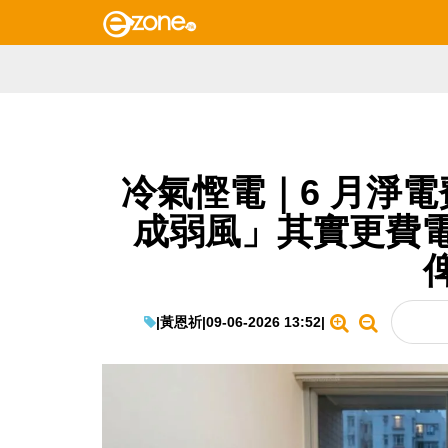
冷氣慳電｜6 月淨
成弱風」其實更費電
|
黃恩祈
|
09-06-2026 13:52
|