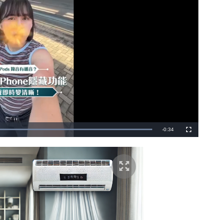
剩
-
0:34
載
全
入
螢
完
幕
餘
畢
:
1
時
0
0
.
間
0
0
%