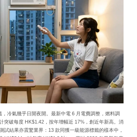
C 高溫，冷氣幾乎日開夜開。最新中電 6 月電費調整，燃料調
計突破每度 HK$1.42，按年增幅近 17%，創近年新高。消
式冷氣測試結果亦震驚業界：13 款同獲一級能源標籤的樣本中，