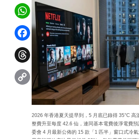
WhatsApp
Facebook
Threads
Copy
Link
2026 年香港夏天提早到，5 月底已錄得 35°
整費升至每度 42.6 仙，連同基本電費後淨電費預
委會 4 月最新公佈的 15 款「1 匹半」窗口