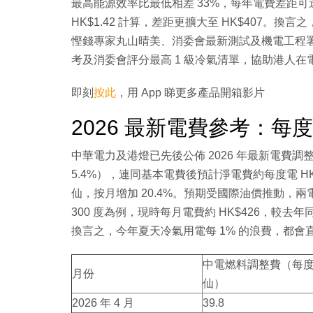
最高能源效率比最低相差 33%，每年電費差距可達 HK
HK$1.42 計算，差距更擴大至 HK$407
慳錢專家丸山晴美、消委會最新測試及機電工程署建議
考及消委會評分最高 1 級冷氣清單，協助港人
即刻
按此
，用 App 睇更多產品開箱影片
2026 最新電費參考：每度 
中華電力及港燈已先後公佈 2026 年最新電費調整
5.4%），連同基本電費後預計淨電費約每度電 HK$
仙，按月增加 20.4%。預期受國際油價推動，
300 度為例，現時每月電費約 HK$426，較去年
換言之，今年夏天冷氣用電每 1% 的浪費，都會
中電燃料調整費（每
月份
仙）
2026 年 4 月
39.8