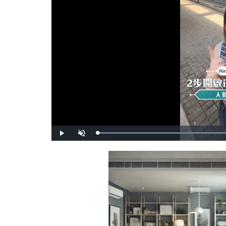
播
開
放
啟
音
效