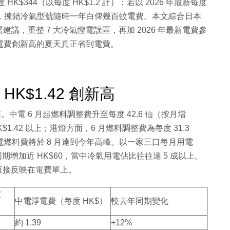
$344（以每度 HK$1.2 計）；若以 2026 年最新每度
。換言之，揀錯冷氣型號隨時一年白俾幾百蚊電費。本文綜合日本
，重整 7 大冷氣慳電誤區，再加 2026 年最新電費參
在電費創新高的夏天真正省到電費。
HK$1.42 創新高
。中電 6 月起燃料調整費升至每度 42.6 仙（按月增
1.42 以上；港燈方面，6 月燃料調整費為每度 31.3
兩電燃料費將於 8 月達到今年高峰。以一家三口每月用電
同期增加近 HK$60，當中冷氣用電佔比往往達 5 成以上。
直接反映在電費單上。
度
中電淨電費（每度 HK$）
較去年同期變化
約 1.39
+12%