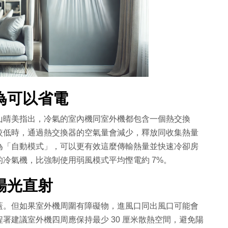
為可以省電
山晴美指出，冷氣的室內機同室外機都包含一個熱交換
較低時，通過熱交換器的空氣量會減少，釋放同收集熱量
為「自動模式」，可以更有效這麼傳輸熱量並快速冷卻房
冷氣機，比強制使用弱風模式平均慳電約 7%。
陽光直射
蓋。但如果室外機周圍有障礙物，進風口同出風口可能會
署建議室外機四周應保持最少 30 厘米散熱空間，避免陽