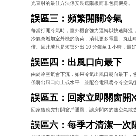
光直射的最佳方法係安裝遮陽板而非包實機身。
誤區三：頻繁開關冷氣
每當打開冷氣時，室外機會強力運轉以快速降溫
冷氣會增加室外機的負荷，消耗更多電量。丸山晴美
倍。因此若只是短暫外出 10 分鐘至 1 小時，最好
誤區四：出風口向最下
由於冷空氣會下沉，如果冷氣出風口朝向最下，
係將出風口向上或水平，並配合電風扇令冷空氣循環
誤區五：回家立即關窗開
回家後應先打開窗戶通風，讓房間內的熱空氣散
誤區六：每季才清潔一次