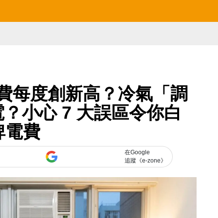
電費每度創新高？冷氣「調
？小心 7 大誤區令你白
俾電費
在Google
追蹤《e-zone》