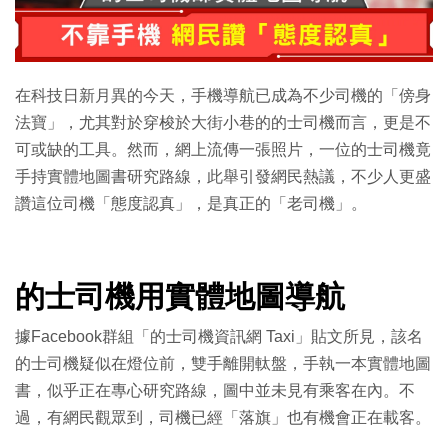
在科技日新月異的今天，手機導航已成為不少司機的「傍身
法寶」，尤其對於穿梭於大街小巷的的士司機而言，更是不
可或缺的工具。然而，網上流傳一張照片，一位的士司機竟
手持實體地圖書研究路線，此舉引發網民熱議，不少人更盛
讚這位司機「態度認真」，是真正的「老司機」。
的士司機用實體地圖導航
據Facebook群組「的士司機資訊網 Taxi」貼文所見，該名
的士司機疑似在燈位前，雙手離開軚盤，手執一本實體地圖
書，似乎正在專心研究路線，圖中並未見有乘客在內。不
過，有網民觀眾到，司機已經「落旗」也有機會正在載客。