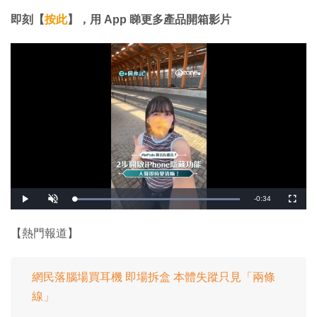
即刻【
按此
】，用 App 睇更多產品開箱影片
剩
-
0:34
載
播
開
全
入
放
啟
螢
完
音
幕
餘
畢
效
:
【熱門報道】
1
時
0
0
.
間
0
0
網民落腦場買耳機 即場拆盒 本體失蹤只見「兩條
%
線」