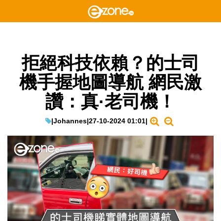
拒絕科技依賴？的士司
機手握地圖導航 網民激
讚：真·老司機！
|
Johannes
|
27-10-2024 01:01
|