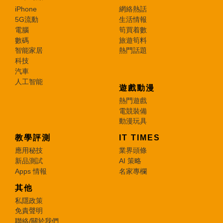
iPhone
網絡熱話
5G流動
生活情報
電腦
筍買着數
數碼
旅遊筍料
智能家居
熱門話題
科技
汽車
人工智能
遊戲動漫
熱門遊戲
電競裝備
動漫玩具
教學評測
IT TIMES
應用秘技
業界頭條
新品測試
AI 策略
Apps 情報
名家專欄
其他
私隱政策
免責聲明
聯絡/關於我們