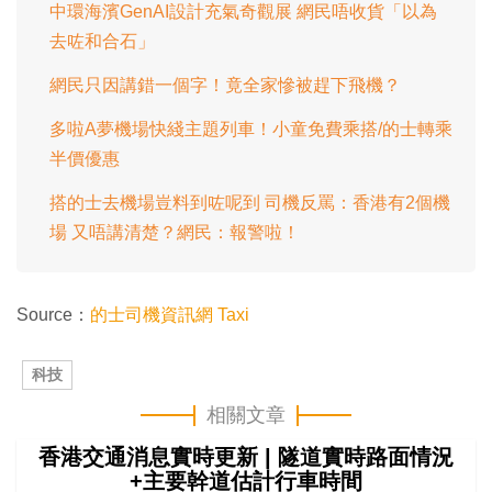
中環海濱GenAI設計充氣奇觀展 網民唔收貨「以為
去咗和合石」
網民只因講錯一個字！竟全家慘被趕下飛機？
多啦A夢機場快綫主題列車！小童免費乘搭/的士轉乘
半價優惠
搭的士去機場豈料到咗呢到 司機反罵：香港有2個機
場 又唔講清楚？網民：報警啦！
Source：
的士司機資訊網 Taxi
科技
相關文章
香港交通消息實時更新 | 隧道實時路面情況
+主要幹道估計行車時間