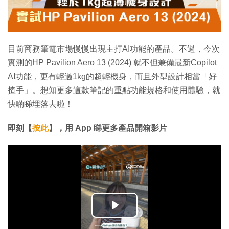
目前商務筆電市場慢慢出現主打AI功能的產品。不過，今次
實測的HP Pavilion Aero 13 (2024) 就不但兼備最新Copilot
AI功能，更有輕過1kg的超輕機身，而且外型設計相當「好
揸手」。想知更多這款筆記的重點功能規格和使用體驗，就
快啲睇埋落去啦！
即刻【
按此
】，用 App 睇更多產品開箱影片
播