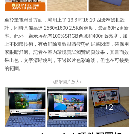
至於筆電螢幕方面，就用上了 13.3 吋16:10 四邊窄邊框設
計，同時具備高達 2560x1600 2.5K解像度，最高60Hz更新
率。此外，顯示屏配有100%SRGB色域和400nits亮度，加
上不閃爍技術，有效消除引致眼睛疲勞的屏幕閃爍，確保用
家眼睛舒適。記者在室內環境實試瀏覽網頁效果，其畫面效
果出色，文字清晰銳利，不過影片色彩略淡，但也在可接受
的範圍。
↓點擊圖片放大↓
+2