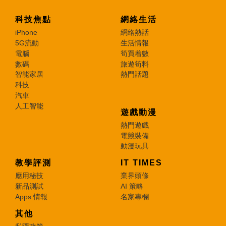
科技焦點
網絡生活
iPhone
網絡熱話
5G流動
生活情報
電腦
筍買着數
數碼
旅遊筍料
智能家居
熱門話題
科技
汽車
人工智能
遊戲動漫
熱門遊戲
電競裝備
動漫玩具
教學評測
IT TIMES
應用秘技
業界頭條
新品測試
AI 策略
Apps 情報
名家專欄
其他