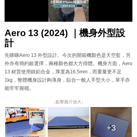
放
影
Aero 13 (2024) ｜機身外型設
片
計
先睇睇Aero 13 外型設計。今次的開箱機顏色是天空藍，另
外亦有簡約銀選擇，兩種顏色都大方得體。機身方面，Aero
13 材質使用鎂鋁合金，厚度為16.5mm，而重量更不足
1kg，整體機身設計夠薄身，貼合一般人手型大小，單手亦
能牢牢握穩。
↓點擊圖片放大↓
+3