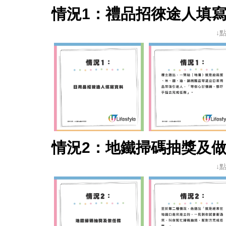
情況1：禮品招徠途人填
↓
情況2：地鐵掃碼抽獎及
↓