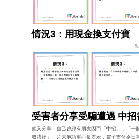
情況3：用現金換支付寶
↓
受害者分享受騙遭遇 中招需
他又分享，自己曾經有朋友因而「中招」，「一
取禮物」。片末他語重心長表示，電子支付令日