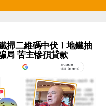
鐵掃二維碼中伏！地鐵抽
d騙局 苦主慘孭貸款
在Google
追蹤《e-zone》