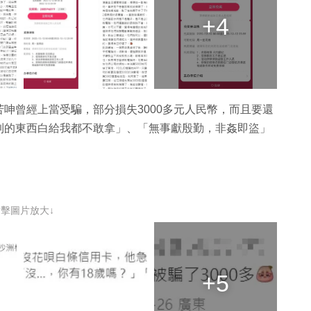
+4
呻曾經上當受騙，部分損失3000多元人民幣，而且要還
到的東西白給我都不敢拿」、「無事獻殷勤，非姦即盜」
點擊圖片放大↓
+5