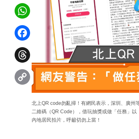
WhatsApp
Facebook
Threads
Copy
北上QR code勿亂掃！有網民表示，深圳、廣
Link
二維碼（QR Code），借玩抽獎或做「任務
內地居民拍片，呼籲切勿上當！