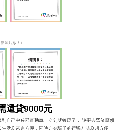
點擊圖片放大↓
還貸9000元
聽到自己中咗部電動車，立刻就答應了， 說要去營業廳領
常生活愈來愈方便，同時亦令騙子的行騙方法愈趨方便，