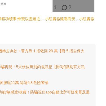
程功積事,惟賢以盡達之.
、
小紅書@隨遇而安
、
小紅書@
轉走存款！警方靠 1 招救回 20 萬【附 5 招自保大
騙再現！5大伏位辨別釣魚訊息【附3招識別官方訊
假客服呃11萬 認清4大危險警號
功能/敏感度/收費！防騙視伏app自動比對可疑來電及最