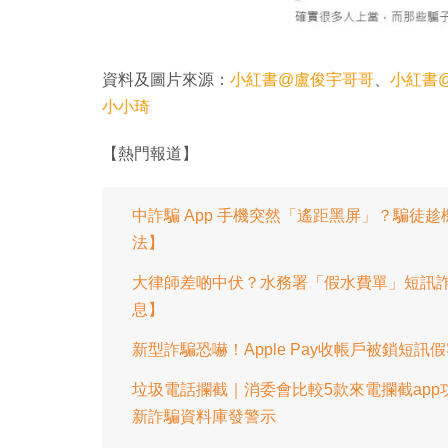
資料及圖片來源：
小紅書@盧俊宇哥哥
、
小紅書@
小小琦
【熱門報道】
中詐騙 App 手機突然「遙距黑屏」？騙徒趁機
法】
大律師差啲中伏？水務署「假水費單」短訊詐
息】
新型詐騙恐嚇！Apple Pay收帳戶被鎖短訊
垃圾電話攔截｜消委會比較5款來電攔截app
新詐騙資料庫發警示