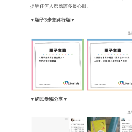
提醒任何人都應該多長心眼。
▼騙子3步套路行騙▼
↓
▼網民受騙分享▼
↓