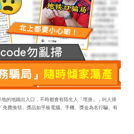
州等地的地鐵出入口，不時都會有陌生人「埋身」，叫人掃
」以「免費換領」獎品如平板電腦、手機、獎金為名行騙。有