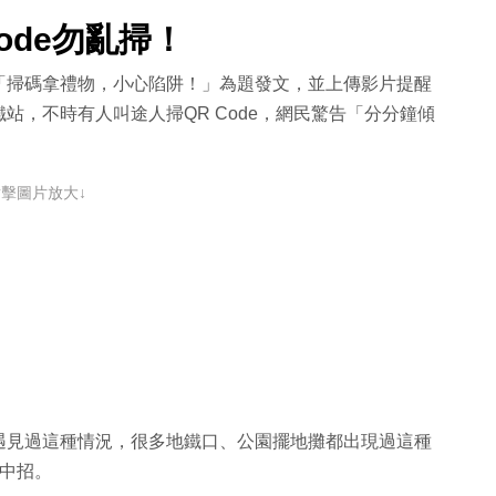
ode勿亂掃！
「掃碼拿禮物，小心陷阱！」為題發文，並上傳影片提醒
站，不時有人叫途人掃QR Code，網民驚告「分分鐘傾
點擊圖片放大↓
遇見過這種情況，很多地鐵口、公園擺地攤都出現過這種
中招。