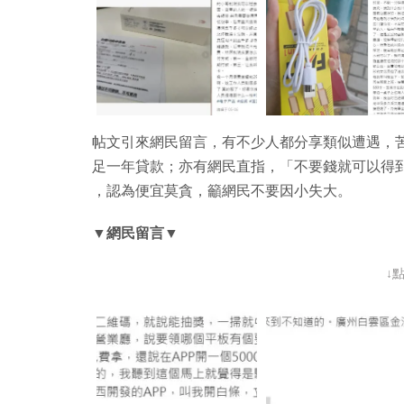
帖文引來網民留言，有不少人都分享類似遭遇，苦
足一年貸款；亦有網民直指，「不要錢就可以得
，認為便宜莫貪，籲網民不要因小失大。
▼網民留言▼
↓