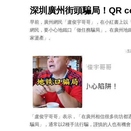
深圳廣州街頭騙局！QR c
早前，廣州網民「盧俊宇哥哥」，在小紅書上以
網民，要小心地鐵口「做任務騙局」。在廣州地鐵
家盪產」。
↓
「盧俊宇哥哥」表示，「在廣州相信很多街坊都
騙局」，通常以2種手法行騙，謹慎的人也有機會