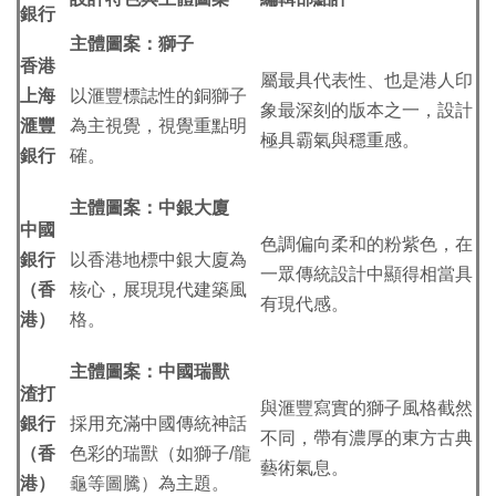
銀行
主體圖案：獅子
香港
屬最具代表性、也是港人印
上海
以滙豐標誌性的銅獅子
象最深刻的版本之一，設計
滙豐
為主視覺，視覺重點明
極具霸氣與穩重感。
銀行
確。
主體圖案：中銀大廈
中國
色調偏向柔和的粉紫色，在
銀行
以香港地標中銀大廈為
一眾傳統設計中顯得相當具
（香
核心，展現現代建築風
有現代感。
港）
格。
主體圖案：中國瑞獸
渣打
與滙豐寫實的獅子風格截然
銀行
採用充滿中國傳統神話
不同，帶有濃厚的東方古典
（香
色彩的瑞獸（如獅子/龍
藝術氣息。
港）
龜等圖騰）為主題。