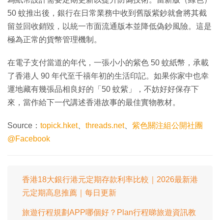
50 蚊推出後，銀行在日常業務中收到舊版紫鈔就會將其截
留並回收銷毀，以統一市面流通版本並降低偽鈔風險。這是
極為正常的貨幣管理機制。
在電子支付當道的年代，一張小小的紫色 50 蚊紙幣，承載
了香港人 90 年代至千禧年初的生活印記。如果你家中也幸
運地藏有幾張品相良好的「50 蚊紫」，不妨好好保存下
來，當作給下一代講述香港故事的最佳實物教材。
Source：
topick.hket
、
threads.net
、
紫色關注組公開社團
@Facebook
香港18大銀行港元定期存款利率比較｜2026最新港
元定期高息推薦｜每日更新
旅遊行程規劃APP哪個好？Plan行程睇旅遊資訊教