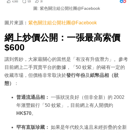
圖: 紫色關注組公開社團@Facebook
圖片來源︰
紫色關注組公開社團@Facebook
網上炒價公開：一張最高索價
$600
講到舊鈔，大家最關心的當然是「有沒有升值潛力」。參考
目前網上二手買賣平台的數據，「50 蚊紫」的確有一定的
收藏市場，但價格非常取決於
發行年份
及
紙幣品相（狀
態）
：
普通流通品相：
一張狀況良好（但非全新）的 2002
年滙豐銀行「50 蚊紫」，目前網上有人開價約
HK$70
。
罕有直版珍藏：
如果是年代較久遠且未經折疊的全新