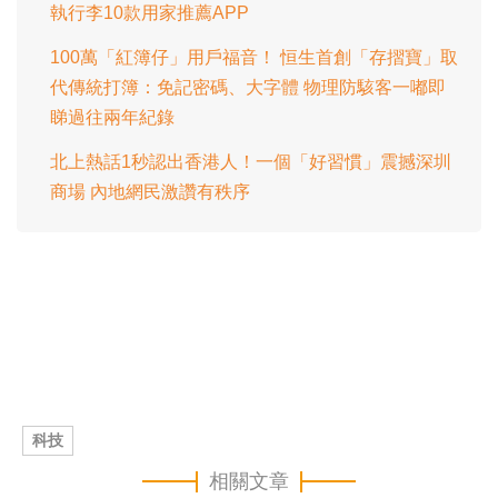
執行李10款用家推薦APP
100萬「紅簿仔」用戶福音！ 恒生首創「存摺寶」取
代傳統打簿：免記密碼、大字體 物理防駭客一嘟即
睇過往兩年紀錄
北上熱話1秒認出香港人！一個「好習慣」震撼深圳
商場 內地網民激讚有秩序
科技
相關文章