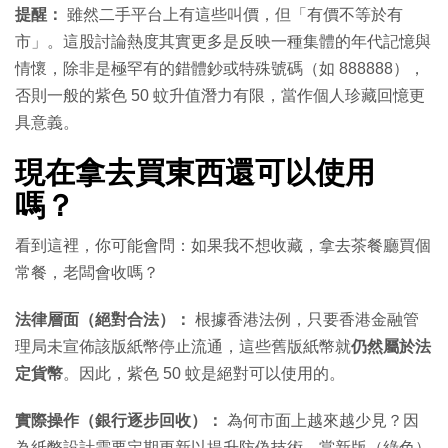
提醒：
雖然二手平台上有這些叫價，但「有價不等於有
市」。這股討論熱度其實更多是反映一種集體的年代記憶與
情懷，除非是極罕有的錯體鈔或特殊號碼（如 888888），
否則一般的紫色 50 蚊升值潛力有限，當作個人珍藏回憶更
具意義。
現在拿去買東西還可以使用
嗎？
看到這裡，你可能會問：如果我不想收藏，拿去茶餐廳買個
常餐，老闆會收嗎？
法律層面（絕對合法）：
根據香港法例，只要香港金融管
理局未宣佈該版紙幣停止流通，這些舊版紙幣就
仍然屬於法
定貨幣
。因此，紫色 50 蚊是絕對可以使用的。
實際操作（銀行逐步回收）：
為何市面上越來越少見？因
為紙幣設計需要定期更新以提升防偽技術。當新版（綠色）