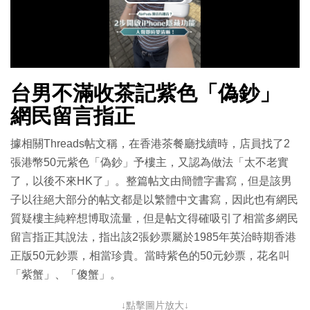
播
放
影
台男不滿收茶記紫色「偽鈔」
片
網民留言指正
據相關Threads帖文稱，在香港茶餐廳找續時，店員找了2
張港幣50元紫色「偽鈔」予樓主，又認為做法「太不老實
了，以後不來HK了」。整篇帖文由簡體字書寫，但是該男
子以往絕大部分的帖文都是以繁體中文書寫，因此也有網民
質疑樓主純粹想博取流量，但是帖文得確吸引了相當多網民
留言指正其說法，指出該2張鈔票屬於1985年英治時期香港
正版50元鈔票，相當珍貴。當時紫色的50元鈔票，花名叫
「
紫蟹」、「
傻蟹」。
↓點擊圖片放大↓