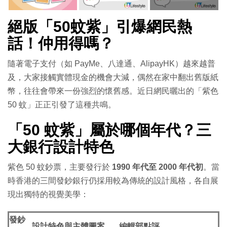
絕版「50蚊紫」引爆網民熱
話！仲用得嗎？
隨著電子支付（如 PayMe、八達通、AlipayHK）越來越普
及，大家接觸實體現金的機會大減，偶然在家中翻出舊版紙
幣，往往會帶來一份強烈的懷舊感。近日網民曬出的「紫色
50 蚊」正正引發了這種共鳴。
「50 蚊紫」屬於哪個年代？三
大銀行設計特色
紫色 50 蚊鈔票，主要發行於
1990 年代至 2000 年代初
。當
時香港的三間發鈔銀行仍採用較為傳統的設計風格，各自展
現出獨特的視覺美學：
發鈔
設計特色與主體圖案
編輯部點評