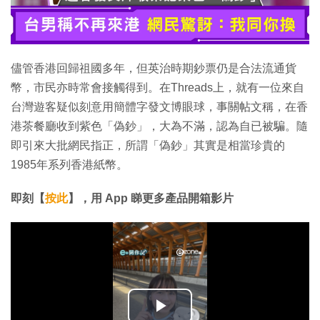
儘管香港回歸祖國多年，但英治時期鈔票仍是合法流通貨
幣，市民亦時常會接觸得到。在Threads上，就有一位來自
台灣遊客疑似刻意用簡體字發文博眼球，事關帖文稱，在香
港茶餐廳收到紫色「偽鈔」，大為不滿，認為自已被騙。隨
即引來大批網民指正，所謂「偽鈔」其實是相當珍貴的
1985年系列香港紙幣。
即刻【
按此
】，用 App 睇更多產品開箱影片