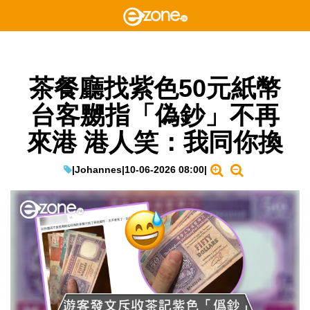
茶餐廳找紫色50元紙幣
台客嬲指「偽鈔」不再
來港 港人笑：我同你換
|
Johannes
|
10-06-2026 08:00
|