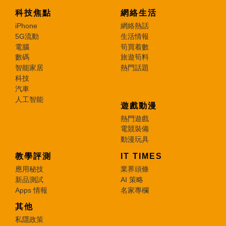
科技焦點
網絡生活
iPhone
網絡熱話
5G流動
生活情報
電腦
筍買着數
數碼
旅遊筍料
智能家居
熱門話題
科技
汽車
人工智能
遊戲動漫
熱門遊戲
電競裝備
動漫玩具
教學評測
IT TIMES
應用秘技
業界頭條
新品測試
AI 策略
Apps 情報
名家專欄
其他
私隱政策