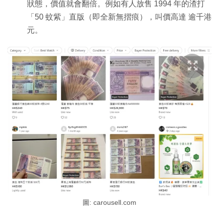
狀態，價值就會翻倍。例如有人放售 1994 年的渣打
「50 蚊紫」直版（即全新無摺痕），叫價高達 逾千港
元。
圖: carousell.com