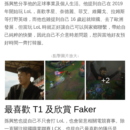
孫興慜分享他的足球事業及個人生活。他提到自己在 2019
年開始玩 LoL，喜歡李星、奈德麗、菲艾、維爾戈、拉姆斯
等打野英雄，而他也雖提到自己 16 歲起就韓國、去了歐洲
發展，但當玩 LoL 時就正好讓自己可以與家鄉聯繫，帶給自
己純粹的快樂，因此自己不介意時差問題，想與當地好友預
好時間一齊打韓服。
↓點擊圖片放大↓
+2
最喜歡 T1 及欣賞 Faker
孫興慜也提自己不只會打 LoL，也會留意相關電競賽事。除
一直關注韓國職業聯賽 LCK，也提自己最喜歡的隊伍是