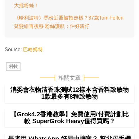
大批粉絲！
《哈利波特》馬份近照被指走樣？37歲Tom Felton
疑髮線再後移 粉絲護航：仲好靚仔
Source:
巴哈姆特
科技
相關文章
消委會衣物清香珠測試12樣本含香料致敏物
1款最多有8種致敏物
【Grok4.2香港教學】免費使用/付費計劃比
較 SuperGrok Heavy值得買嗎？
長者用 WhatsApp 好易中騙案？ 幫父母手機