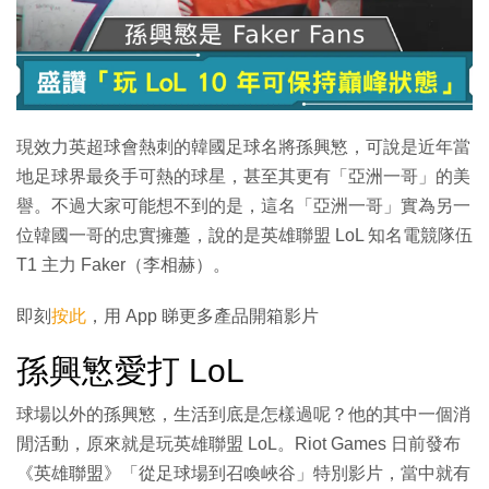
現效力英超球會熱刺的韓國足球名將孫興慜，可說是近年當
地足球界最灸手可熱的球星，甚至其更有「亞洲一哥」的美
譽。不過大家可能想不到的是，這名「亞洲一哥」實為另一
位韓國一哥的忠實擁躉，說的是英雄聯盟 LoL 知名電競隊伍
T1 主力 Faker（李相赫）。
即刻
按此
，用 App 睇更多產品開箱影片
孫興慜愛打 LoL
球場以外的孫興慜，生活到底是怎樣過呢？他的其中一個消
閒活動，原來就是玩英雄聯盟 LoL。Riot Games 日前發布
《英雄聯盟》「從足球場到召喚峽谷」特別影片，當中就有