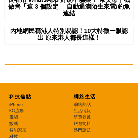
做齊「這 3 個設定」 自動過濾陌生來電/釣魚
連結
內地網民稱港人特別易認！10大特徵一眼認
出 原來港人都長這樣！
科技焦點
網絡生活
iPhone
網絡熱話
5G流動
生活情報
電腦
筍買着數
數碼
旅遊筍料
智能家居
熱門話題
科技