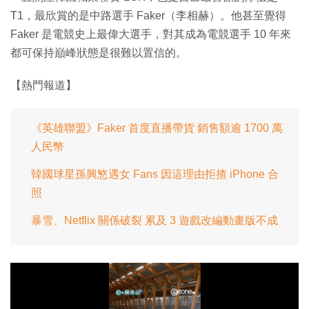
T1，最欣賞的是中路選手 Faker（李相赫）。他甚至覺得
Faker 是電競史上最偉大選手，對其成為電競選手 10 年來
都可保持巔峰狀態是很難以置信的。
【熱門報道】
《英雄聯盟》Faker 首度直播帶貨 銷售額逾 1700 萬
人民幣
韓國球星孫興慜遇女 Fans 因這理由拒揸 iPhone 合
照
暴雪、Netflix 關係破裂 累及 3 遊戲改編動畫版不成