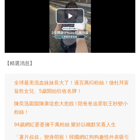
播
放
影
片
【精選消息】
全球最美混血妹妹長大了！過百萬IG粉絲！做杜拜富
翁乾女兒、5歲開始狂收名牌！
陳奕迅囡囡陳康堤愈大愈靚 ! 陪爸爸追星歌王秒變小
粉絲！
94歲網紅婆婆擁千萬粉絲 樂於以幽默笑看人生
「薯片叔叔」變身萌寵！韓國網紅狗狗趣怪外表吸引