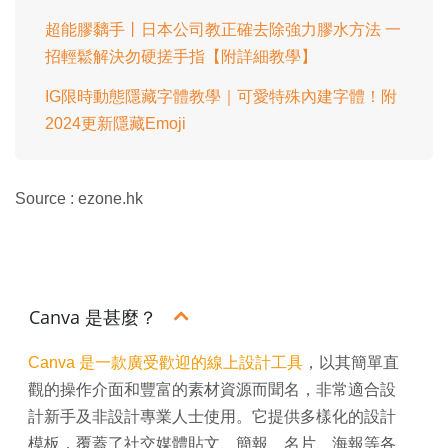
超能膠黐手丨日本公司教正確去除強力膠水方法 一
招輕鬆解決勿硬搓手指【附詳細教學】
IG限時動態隱藏字體教學｜可愛特殊內建字體！附
2024更新隱藏Emoji
Source : ezone.hk
Canva 是甚麼？
Canva 是一款廣受歡迎的線上設計工具
，以其簡單直
觀的操作介面和豐富的素材資源而聞名，非常適合設
計新手及非設計專業人士使用。它提供多樣化的設計
模板，覆蓋了社交媒體貼文、簡報、名片、海報等各