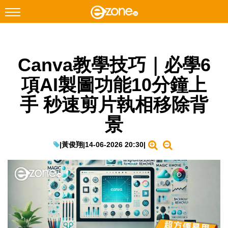
搜尋
Canva教學技巧｜必學6
Facebook
Instagram
項AI製圖功能10分鐘上
科技焦點
手 秒速剪片執相移除背
網絡生活
景
遊戲動漫
教學評測
|
黃俊翔
|
14-06-2026 20:30
|
EduTech
IT Times
生成式AI與雲端應用
Enterprise Digital Transformation