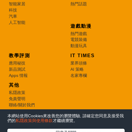
智能家居
熱門話題
科技
汽車
人工智能
遊戲動漫
熱門遊戲
電競裝備
動漫玩具
教學評測
IT TIMES
應用秘技
業界頭條
新品測試
AI 策略
Apps 情報
名家專欄
其他
私隱政策
免責聲明
聯絡/關於我們
本網站使用Cookies來改善您的瀏覽體驗, 請確定您同意及接受我
© 2026 e-zone. All Rights Reserved.
們的
私隱政策與使用條款
才繼續瀏覽。
在Google