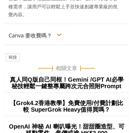
種需求，讓用戶可以輕鬆上手並快速創建專業級的視
覺內容。
Canva 要收費嗎？
科技
相關文章
真人同Q版自己同框！Gemini /GPT AI必學
秘技輕鬆一鍵整專屬跨次元合照附Prompt
【Grok4.2香港教學】免費使用/付費計劃比
較 SuperGrok Heavy值得買嗎？
OpenAI 神秘 AI 喇叭曝光！甜甜圈造型、可
移動零件 售價或逾 HK$3,000