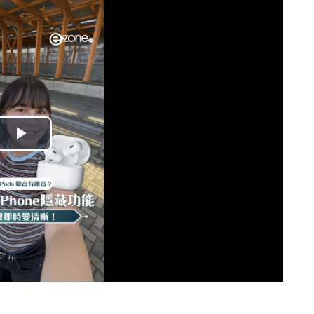
播
放
影
片