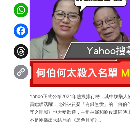
WhatsApp
Facebook
Threads
Copy
Yahoo正式公布2024年熱搜排行榜，其中娛樂
Link
員繼續活躍，此外被質疑「有錢無愛」的「何伯
寨之圍城》也大受歡迎，主角林峯和劉俊謙同時
不是剛播出大結局的《黑色月光》。