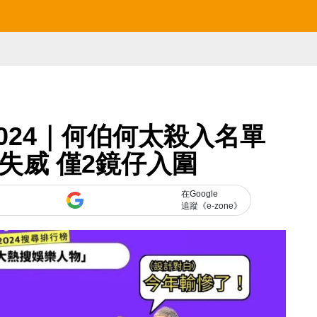
2024｜何伯何太殺入名單
年失威 僅2鏡仔入圍
在Google
追蹤《e-zone》