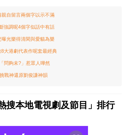
姜濤親自留言兩個字以示不滿
 不斷強調呢4個字似話中有話
近況曝光樂得清閑與愛貓為樂
8大港劇代表作呢套最經典
「問夠未?」惹眾人嘩然
技挑戰神還原劉俊謙神韻
十大熱搜本地電視劇及節目」排行