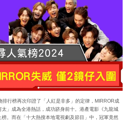
人物排行榜再次印證了「人紅是非多」的定律，MIRROR成
何太」成為全港熱話，成功跻身前十。港產電影《九龍城
上榜。而在「十大熱搜本地電視劇及節目」中，冠軍竟然