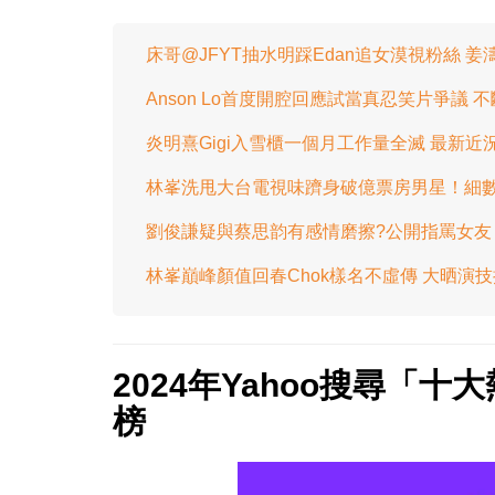
床哥@JFYT抽水明踩Edan追女漠視粉絲 
Anson Lo首度開腔回應試當真忍笑片爭議
炎明熹Gigi入雪櫃一個月工作量全滅 最新
林峯洗甩大台電視味躋身破億票房男星！細數
劉俊謙疑與蔡思韵有感情磨擦?公開指罵女友
林峯巔峰顏值回春Chok樣名不虛傳 大晒演
2024年Yahoo搜尋「
榜