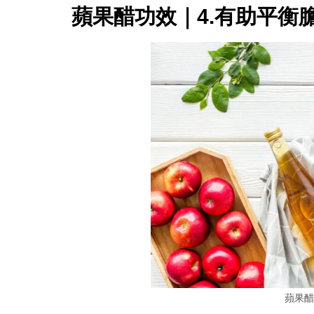
蘋果醋功效｜4.有助平衡
蘋果醋（