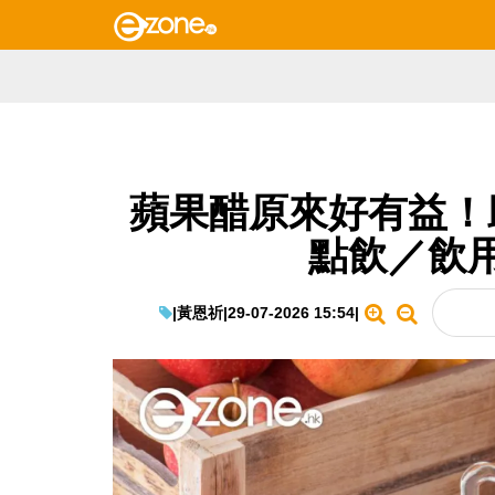
蘋果醋原來好有益！
點飲／飲
|
黃恩祈
|
29-07-2026 15:54
|