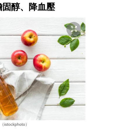
膽固醇、降血壓
istockphoto）