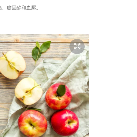
酯、膽固醇和血壓。