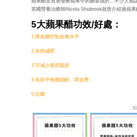
蘋果醋是透過發酵蘋果中的糖製成的，不少人都
英國營養治療師Nicola Shubrook就曾介紹過
5大蘋果醋功效/好處：
1.降血糖控制血糖水平
2.有助減肥
3.可減少腹部脂肪
4.有助平衡膽固醇、降血壓
5.抗菌
↓