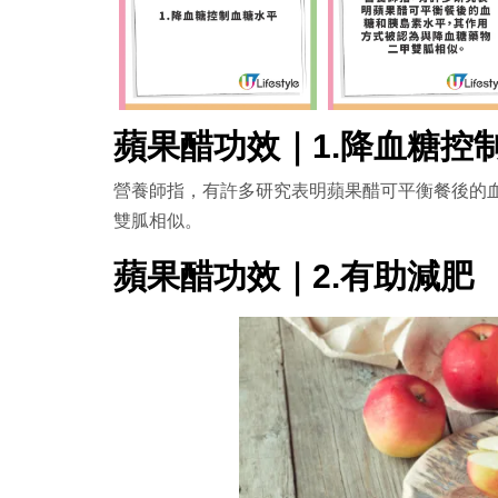
蘋果醋功效｜1.降血糖控
營養師指，有許多研究表明蘋果醋可平衡餐後的
雙胍相似。
蘋果醋功效｜2.有助減肥