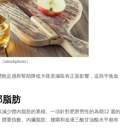
istockphoto）
體飽足感和幫助降低卡路里攝取有正面影響，這與平衡血
部脂肪
減少體內脂肪的累積。一項針對肥胖男性的為期12 週的
、體重指數、內臟脂肪、腰圍和血液三酸甘油酯水平都有