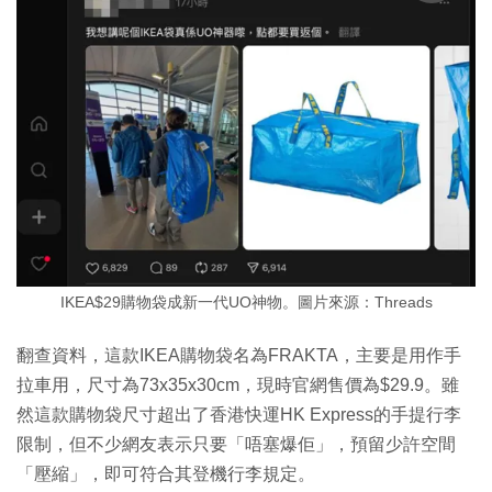
IKEA$29購物袋成新一代UO神物。圖片來源：Threads
翻查資料，這款IKEA購物袋名為FRAKTA，主要是用作手
拉車用，尺寸為73x35x30cm，現時官網售價為$29.9。雖
然這款購物袋尺寸超出了香港快運HK Express的手提行李
限制，但不少網友表示只要「唔塞爆佢」，預留少許空間
「壓縮」，即可符合其登機行李規定。