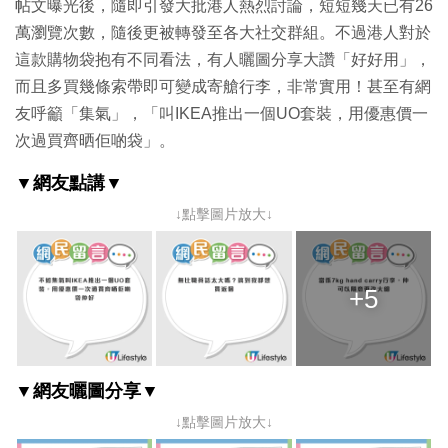
帖文曝光後，隨即引發大批港人熱烈討論，短短幾天已有26
萬瀏覽次數，隨後更被轉發至各大社交群組。不過港人對於
這款購物袋抱有不同看法，有人曬圖分享大讚「好好用」，
而且多買幾條索帶即可變成寄艙行李，非常實用！甚至有網
友呼籲「集氣」，「叫IKEA推出一個UO套裝，用優惠價一
次過買齊晒佢啲袋」。
▼網友點講▼
↓點擊圖片放大↓
+5
▼網友曬圖分享▼
↓點擊圖片放大↓