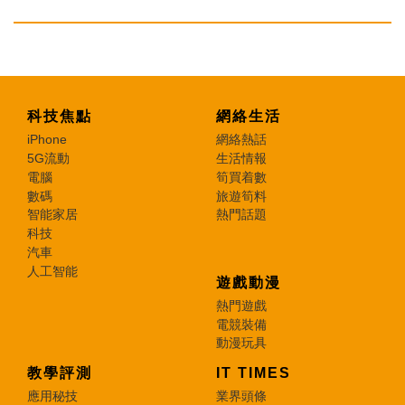
科技焦點
網絡生活
iPhone
網絡熱話
5G流動
生活情報
電腦
筍買着數
數碼
旅遊筍料
智能家居
熱門話題
科技
汽車
人工智能
遊戲動漫
熱門遊戲
電競裝備
動漫玩具
教學評測
IT TIMES
應用秘技
業界頭條