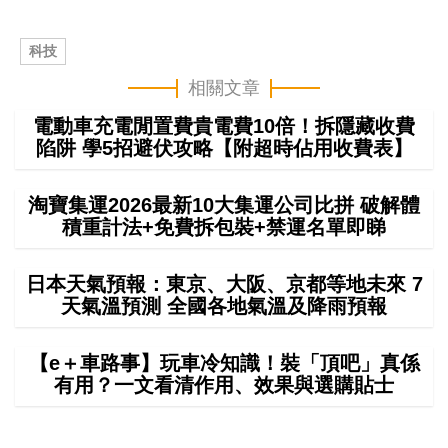
科技
相關文章
電動車充電閒置費貴電費10倍！拆隱藏收費
陷阱 學5招避伏攻略【附超時佔用收費表】
淘寶集運2026最新10大集運公司比拼 破解體
積重計法+免費拆包裝+禁運名單即睇
日本天氣預報：東京、大阪、京都等地未來 7
天氣溫預測 全國各地氣溫及降雨預報
【e＋車路事】玩車冷知識！裝「頂吧」真係
有用？一文看清作用、效果與選購貼士