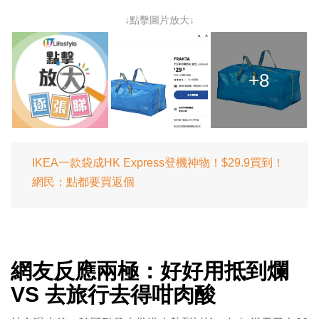
↓點擊圖片放大↓
+8
IKEA一款袋成HK Express登機神物！$29.9買到！
網民：點都要買返個
網友反應兩極：好好用抵到爛
VS 去旅行去得咁肉酸