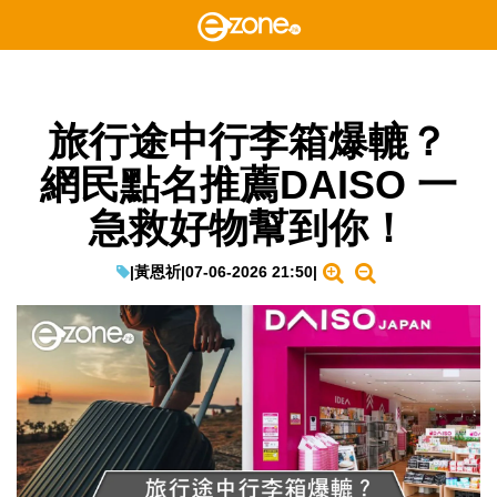
旅行途中行李箱爆轆？
網民點名推薦DAISO 一
急救好物幫到你！
|
黃恩祈
|
07-06-2026 21:50
|