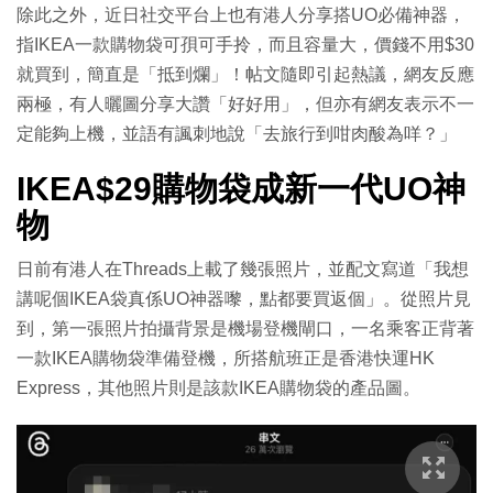
除此之外，近日社交平台上也有港人分享搭UO必備神器，
指IKEA一款購物袋可孭可手拎，而且容量大，價錢不用$30
就買到，簡直是「抵到爛」！帖文隨即引起熱議，網友反應
兩極，有人曬圖分享大讚「好好用」，但亦有網友表示不一
定能夠上機，並語有諷刺地說「去旅行到咁肉酸為咩？」
IKEA$29購物袋成新一代UO神
物
日前有港人在Threads上載了幾張照片，並配文寫道「我想
講呢個IKEA袋真係UO神器嚟，點都要買返個」。從照片見
到，第一張照片拍攝背景是機場登機閘口，一名乘客正背著
一款IKEA購物袋準備登機，所搭航班正是香港快運HK
Express，其他照片則是該款IKEA購物袋的產品圖。