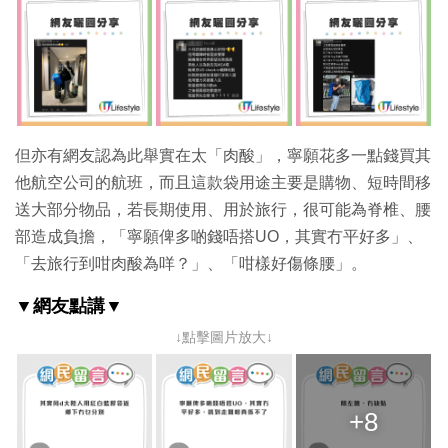
但亦有網友認為此舉實在太「肉酸」，寧願花多一點錢買其
他航空公司的航班，而且這款袋用途主要是購物、短時間移
送大部分物品，若長期使用、用於旅行，很可能為脊椎、腰
部造成負擔，「寧願俾多啲錢唔搭UO，其實冇平好多」、
「
去旅行到咁肉酸為咩？
」、「
咁樣好傷條腰
」。
▼網友點講▼
↓點擊圖片放大↓
+8