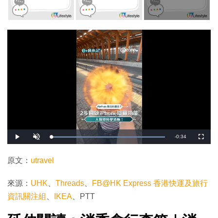
剩
-
0:34
載
播
開
全
入
放
啟
螢
完
音
幕
餘
畢
效
:
原文：
utravel
1
時
0
0
.
間
來源：
UHK
、
Threads
、
FB@HK Express 香港快運及旅行
0
0
%
資訊關注組
、
IKEA
、PTT