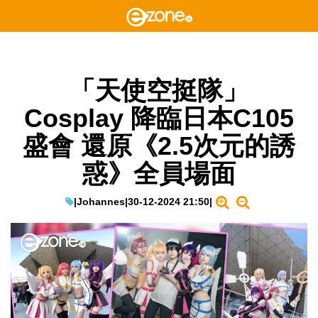
「天使空挺隊」
Cosplay 降臨日本C105
盛會 還原《2.5次元的誘
惑》全員場面
|
Johannes
|
30-12-2024 21:50
|