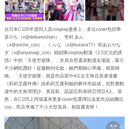
+5
在日本C105年度同人及cosplay盛會上，多位coser包括華
音のち︎（x@dekanochan）、壱村 あん
（x@ancho_cos）、くらな （x@kurana77）和あおやな
ぎ（x@aoyanagi_cos）就組隊cosplay動漫《2.5次元的誘
惑》中的「天使空挺隊」，全員合照還原動漫名場面，吸引
不少網民讚好！從服飾到化妝，她們都精心準備，相當精
緻。「天使空挺隊」就是作品當中4位女主角在原著漫畫
《莉莉艾露外傳》由莉莉艾露和她的夥伴所組成，也對應動
漫中的主角理理沙、美花莉、諾諾亞和喜咲亞理亞4人。當
然，在C105上同場還有更多coser也選擇以這套作品組團出
cos，而且準備了不少大型道具。相當厲害呀！