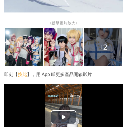
↓點擊圖片放大↓
+2
即刻【
按此
】，用 App 睇更多產品開箱影片
播