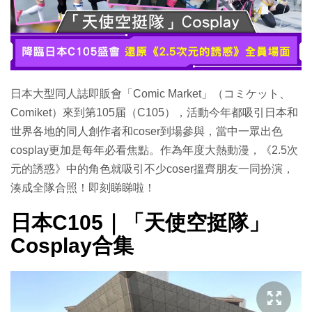
日本大型同人誌即販會「Comic Market」（コミケット、
Comiket）來到第105届（C105），活動今年都吸引日本和
世界各地的同人創作者和coser到場參與，當中一眾出色
cosplay更加是每年必看焦點。作為年度大熱動漫，《2.5次
元的誘惑》中的角色就吸引不少coser搵齊朋友一同扮演，
湊成全隊合照！即刻睇睇啦！
日本C105｜「天使空挺隊」
Cosplay合集