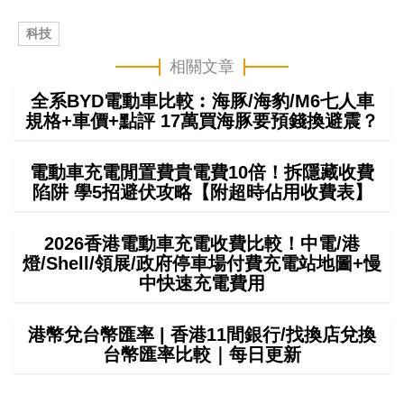
科技
相關文章
全系BYD電動車比較︰海豚/海豹/M6七人車
規格+車價+點評 17萬買海豚要預錢換避震？
電動車充電閒置費貴電費10倍！拆隱藏收費
陷阱 學5招避伏攻略【附超時佔用收費表】
2026香港電動車充電收費比較！中電/港
燈/Shell/領展/政府停車場付費充電站地圖+慢
中快速充電費用
港幣兌台幣匯率 | 香港11間銀行/找換店兌換
台幣匯率比較｜每日更新