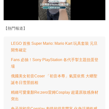
放
影
片
【熱門報道】
LEGO 首推 Super Mario: Mario Kart 玩具套裝 元旦
開售確定
Fans 必抽！Sony PlayStation 各代手掣主題扭蛋登
場
俄國美女初音Coser 「初音本尊」氣質依舊 大晒聖
誕冬日雪景靚相
精緻可愛童顏Re:zero雷姆Cosplay 超還原妝感身材
突出
兔子洞初音Cosplay 表情超得意豐富 化身活潑性感