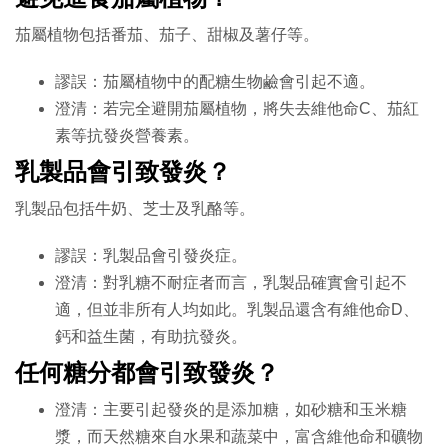
茄屬植物包括番茄、茄子、甜椒及薯仔等。
謬誤：茄屬植物中的配糖生物鹼會引起不適。
澄清：若完全避開茄屬植物，將失去維他命
C
、茄紅
素等抗發炎營養素。
乳製品會引致發炎？
乳製品包括牛奶、芝士及乳酪等。
謬誤：乳製品會引發炎症。
澄清：對乳糖不耐症者而言，乳製品確實會引起不
適，但並非所有人均如此。乳製品還含有維他命
D
、
鈣和益生菌，有助抗發炎。
任何糖分都會引致發炎？
澄清：主要引起發炎的是添加糖，如砂糖和玉米糖
漿，而天然糖來自水果和蔬菜中，富含維他命和礦物