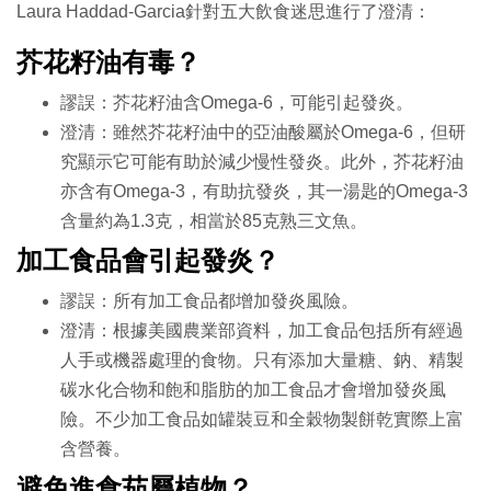
Laura Haddad-Garcia針對五大飲食迷思進行了澄清：
芥花籽油有毒？
謬誤：芥花籽油含
Omega-6
，可能引起發炎。
澄清：雖然芥花籽油中的亞油酸屬於
Omega-6
，但研
究顯示它可能有助於減少慢性發炎。此外，芥花籽油
亦含有
Omega-3
，有助抗發炎，其一湯匙的
Omega-3
含量約為
1.3
克，相當於
85
克熟三文魚。
加工食品會引起發炎？
謬誤：所有加工食品都增加發炎風險。
澄清：根據美國農業部資料，加工食品包括所有經過
人手或機器處理的食物。只有添加大量糖、鈉、精製
碳水化合物和飽和脂肪的加工食品才會增加發炎風
險。不少加工食品如罐裝豆和全穀物製餅乾實際上富
含營養。
避免進食茄屬植物？