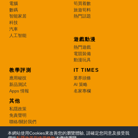
電腦
筍買着數
數碼
旅遊筍料
智能家居
熱門話題
科技
汽車
人工智能
遊戲動漫
熱門遊戲
電競裝備
動漫玩具
教學評測
IT TIMES
應用秘技
業界頭條
新品測試
AI 策略
Apps 情報
名家專欄
其他
私隱政策
免責聲明
聯絡/關於我們
本網站使用Cookies來改善您的瀏覽體驗, 請確定您同意及接受我
© 2026 e-zone. All Rights Reserved.