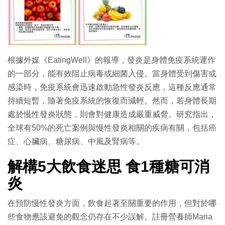
根據外媒《
EatingWell
》的報導，發炎是身體免疫系統運作
的一部分，能有效阻止病毒或細菌入侵。當身體受到傷害或
感染時，免疫系統會迅速啟動急性發炎反應，這種反應通常
持續短暫，隨著免疫系統的恢復而減輕。然而，若身體長期
處於慢性發炎狀態，則會對健康造成嚴重威脅。研究指出，
全球有
50%
的死亡案例與慢性發炎相關的疾病有關，包括癌
症、心臟病、糖尿病、中風及腎病等。
解構5大飲食迷思 食1種糖可消
炎
在預防慢性發炎方面，飲食起著至關重要的作用，但對於哪
些食物應該避免的觀念仍存在不少誤解。註冊營養師Maria