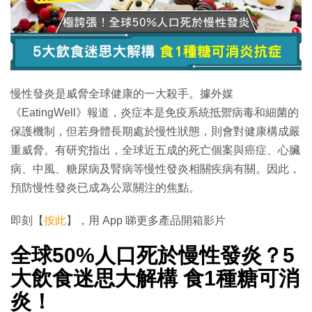
特集
慢性發炎是威脅全球健康的一大殺手。據外媒
《EatingWell》報道，炎症本是免疫系統抵禦病毒和細菌的
保護機制，但若身體長期處於慢性狀態，則會對健康構成嚴
重威脅。有研究指出，全球近五成的死亡個案與癌症、心臟
病、中風、糖尿病及腎病等慢性發炎相關疾病有關。因此，
預防慢性發炎已成為公眾關注的焦點。
即刻【
按此
】，用 App 睇更多產品開箱影片
全球50%人口死於慢性發炎？5
大飲食迷思大解構 食1種糖可消
炎！