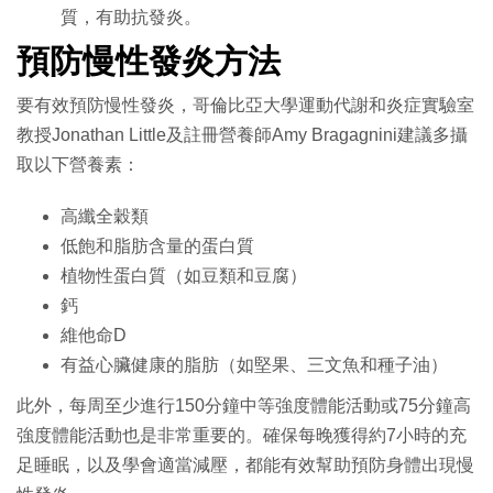
質，有助抗發炎。
預防慢性發炎方法
要有效預防慢性發炎，哥倫比亞大學運動代謝和炎症實驗室
教授Jonathan Little及註冊營養師Amy Bragagnini建議多攝
取以下營養素：
高纖全穀類
低飽和脂肪含量的蛋白質
植物性蛋白質（如豆類和豆腐）
鈣
維他命D
有益心臟健康的脂肪（如堅果、三文魚和種子油）
此外，每周至少進行150分鐘中等強度體能活動或75分鐘高
強度體能活動也是非常重要的。確保每晚獲得約7小時的充
足睡眠，以及學會適當減壓，都能有效幫助預防身體出現慢