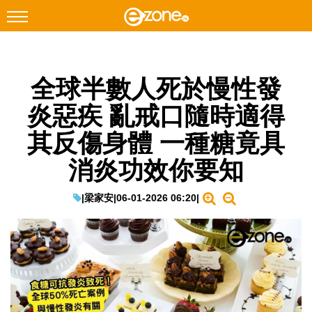
搜尋
全球半數人死於慢性發
Facebook
Instagram
炎惡疾 亂戒口隨時適得
科技焦點
其反傷身體 一種糖竟具
網絡生活
消炎功效你要知
遊戲動漫
教學評測
|
梁家安
|
06-01-2026 06:20
|
EduTech
IT Times
生成式AI與雲端應用
Enterprise Digital Transformation