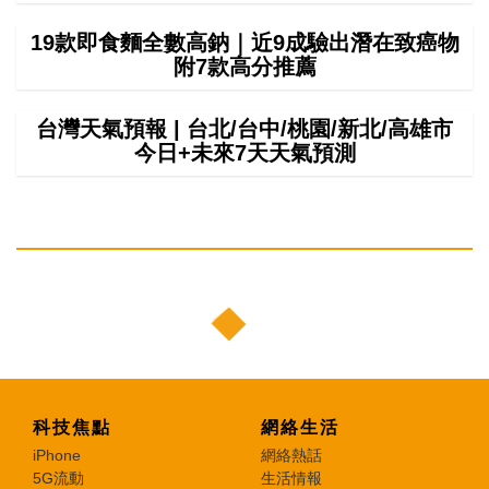
19款即食麵全數高鈉｜近9成驗出潛在致癌物
附7款高分推薦
台灣天氣預報 | 台北/台中/桃園/新北/高雄市
今日+未來7天天氣預測
科技焦點
網絡生活
iPhone
網絡熱話
5G流動
生活情報