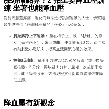
膝頭痛點算？2 招坐姿降血壓訓
練
坐著也能降血壓
對於因膝蓋疼痛、退化而無法進行跳躍運動的人士，伊賀瀬
醫生也提供了兩個極簡單的「坐姿」代替練習：
腳趾腳踭上下運動：
坐在椅子上，以「8秒跳」的節
奏（每秒兩下），來回屈曲、伸直腳腕 10 次。這同樣
有助刺激小腿肌肉，提高血液回流心臟的效果。
握報紙訓練：
單手用力握緊捲起來的報紙（或毛巾等
圓柱體）2 分鐘，再放鬆 1 分鐘。重複一次後換手進
行，此「等長收縮」方法經證實可促進血管擴張並降
低上壓。
降血壓有新觀念