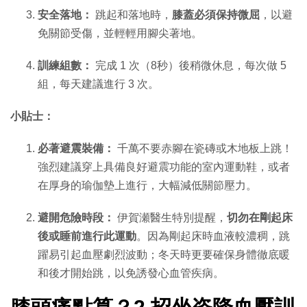
安全落地：
跳起和落地時，
膝蓋必須保持微屈
，以避
免關節受傷，並輕輕用腳尖著地。
訓練組數：
完成 1 次（8秒）後稍微休息，每次做 5
組，每天建議進行 3 次。
小貼士：
必著避震裝備：
千萬不要赤腳在瓷磚或木地板上跳！
強烈建議穿上具備良好避震功能的室內運動鞋，或者
在厚身的瑜伽墊上進行，大幅減低關節壓力。
避開危險時段：
伊賀瀬醫生特別提醒，
切勿在剛起床
後或睡前進行此運動
。因為剛起床時血液較濃稠，跳
躍易引起血壓劇烈波動；冬天時更要確保身體徹底暖
和後才開始跳，以免誘發心血管疾病。