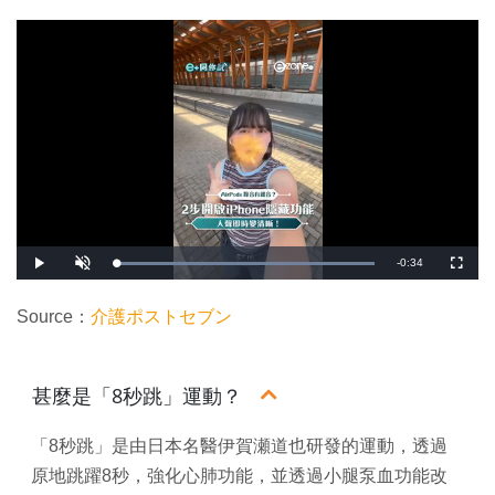
剩
-
0:34
載
播
開
全
入
放
啟
螢
完
音
幕
餘
畢
效
:
Source：
介護ポストセブン
1
時
0
0
.
間
0
0
甚麼是「8秒跳」運動？
%
「8秒跳」是由日本名醫伊賀瀬道也研發的運動，透過
原地跳躍8秒，強化心肺功能，並透過小腿泵血功能改