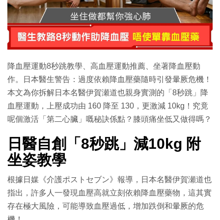
降血壓運動8秒跳教學、高血壓運動推薦、坐著降血壓動
作。日本醫生警告：過度依賴降血壓藥隨時引發暈厥危機！
本文為你拆解日本名醫伊賀瀬道也親身實測的「8秒跳」降
血壓運動，上壓成功由 160 降至 130，更激減 10kg！究竟
呢個激活「第二心臟」嘅秘訣係點？膝頭痛坐低又做得嗎？
日醫自創「8秒跳」減10kg 附
坐姿教學
根據日媒《介護ポストセブン》報導，日本名醫伊賀瀬道也
指出，許多人一發現血壓高就立刻依賴降血壓藥物，這其實
存在極大風險，可能導致血壓過低，增加跌倒和暈厥的危
機！