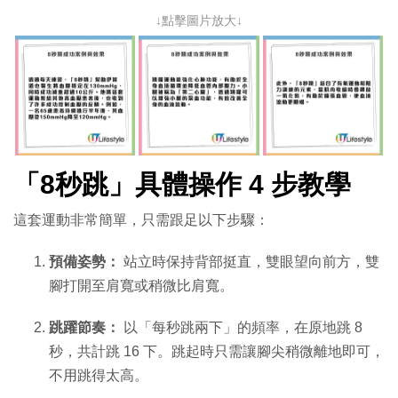
↓點擊圖片放大↓
「
8秒跳」具體操作 4 步教學
這套運動非常簡單，只需跟足以下步驟：
預備姿勢：
站立時保持背部挺直，雙眼望向前方，雙
腳打開至肩寬或稍微比肩寬。
跳躍節奏：
以「每秒跳兩下」的頻率，在原地跳 8
秒，共計跳 16 下。跳起時只需讓腳尖稍微離地即可，
不用跳得太高。