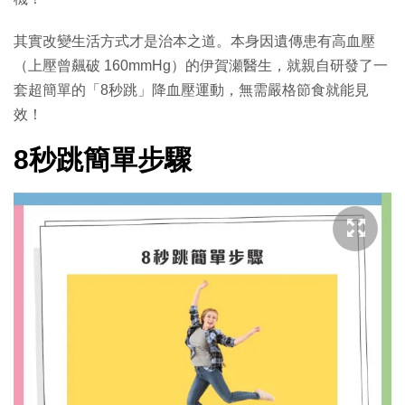
其實改變生活方式才是治本之道。本身因遺傳患有高血壓
（上壓曾飆破 160mmHg）的伊賀瀬醫生，就親自研發了一
套超簡單的「8秒跳」降血壓運動，無需嚴格節食就能見
效！
8秒跳簡單步驟