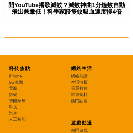
開YouTube播歌滅蚊？滅蚊神曲1分鐘蚊自動
飛出兼暈低！科學家證隻蚊吸血速度慢4倍
科技焦點
網絡生活
iPhone
網絡熱話
5G流動
生活情報
電腦
筍買着數
數碼
旅遊筍料
智能家居
熱門話題
科技
汽車
人工智能
遊戲動漫
熱門遊戲