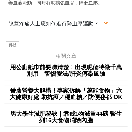
善血液流動，同時有助擴張血管，降低血壓。
膝蓋疼痛人士應如何進行降血壓運動？
科技
相關文章
用公廁紙巾前要睇清楚！出現呢個特徵千萬
別用 警惕愛滋/肝炎傳染風險
番薯營養大解構！專家拆解「萬能食物」六
大健康好處 助抗癌／穩血糖／防便秘都 OK
男大學生減肥秘訣｜靠戒1物減重44磅 醫生
列16大食物消除內脂