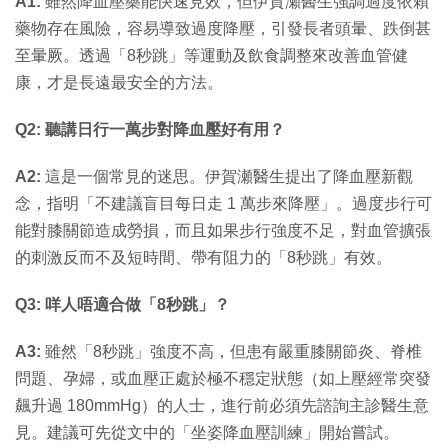
A1:
雖然降血壓藥能快速見效，但伊賀瀬醫生強調過度依賴
藥物存在風險，容易導致過度降壓，引發長者頭暈、跌倒甚
至暈厥。透過「8秒跳」等運動及飲食調整來改善血管健
康，才是長遠最安全的方法。
Q2: 聽講日行一萬步對降血壓好有用？
A2:
這是一個常見的迷思。伊賀瀬醫生提出了降血壓新觀
念，指明「不建議盲目每日走 1 萬步來降壓」。過度步行可
能對膝關節造成勞損，而且如果步行強度不足，對血管擴張
的刺激反而不及短時間、帶有阻力的「8秒跳」有效。
Q3: 咩人唔適合做「8秒跳」？
A3:
雖然「8秒跳」強度不高，但患有嚴重膝關節炎、脊椎
問題、孕婦，或血壓正處於極不穩定狀態（如上壓經常突發
飆升過 180mmHg）的人士，進行前必須先諮詢主診醫生意
見。建議可先從文中的「坐姿降血壓訓練」開始嘗試。