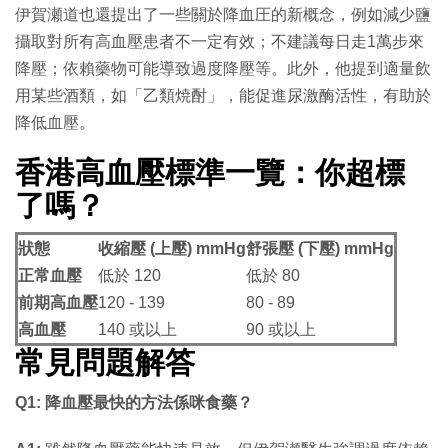
伊賀瀬道也還提出了一些關於降血圧的新概念，例如減少鹽
攝取對所有高血壓患者不一定有效；不建議每日走1萬步來
降壓；依賴藥物可能導致過度降壓等。此外，他提到適量飲
用某些酒類，如「乙類焼酎」，能促進尿激酶活性，有助於
降低血壓。
香港高血壓標準一覽：你超標
了嗎？
狀態
收縮壓 (上壓) mmHg
舒張壓 (下壓) mmHg
正常血壓
低於 120
低於 80
前期高血壓
120 - 139
80 - 89
高血壓
140 或以上
90 或以上
常見問題解答
Q1: 降血壓最快的方法係咪食藥？