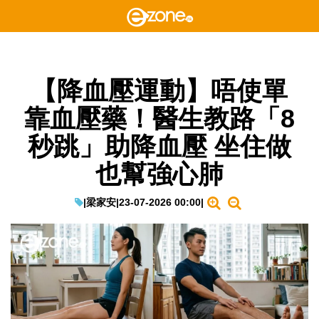
【降血壓運動】唔使單
靠血壓藥！醫生教路「8
秒跳」助降血壓 坐住做
也幫強心肺
|
梁家安
|
23-07-2026 00:00
|