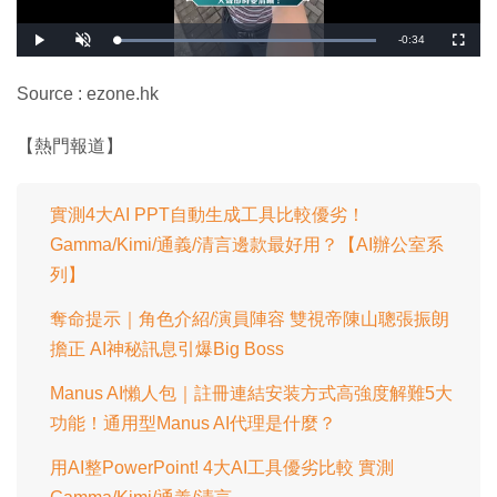
剩
-
0:34
載
播
開
全
入
放
啟
螢
完
音
幕
餘
畢
效
:
Source : ezone.hk
1
時
0
0
.
間
【熱門報道】
0
0
%
實測4大AI PPT自動生成工具比較優劣！
Gamma/Kimi/通義/清言邊款最好用？【AI辦公室系
列】
奪命提示｜角色介紹/演員陣容 雙視帝陳山聰張振朗
擔正 AI神秘訊息引爆Big Boss
Manus AI懶人包｜註冊連結安装方式高強度解難5大
功能！通用型Manus AI代理是什麼？
用AI整PowerPoint! 4大AI工具優劣比較 實測