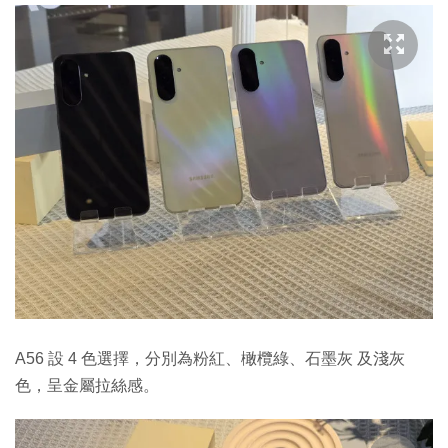
A56 設 4 色選擇，分別為粉紅、橄欖綠、石墨灰 及淺灰
色，呈金屬拉絲感。