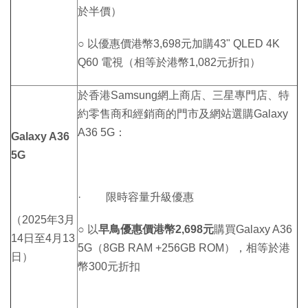
於半價）
○ 以優惠價港幣3,698元加購43" QLED 4K
Q60 電視（相等於港幣1,082元折扣）
於香港Samsung網上商店、三星專門店、特
約零售商和經銷商的門市及網站選購Galaxy
A36 5G：
Galaxy A36
5G
· 限時容量升級優惠
（2025年3月
○ 以
早鳥優惠價港幣
2,698
元
購買Galaxy A36
14日至4月13
5G（8GB RAM +256GB ROM），相等於港
日）
幣300元折扣