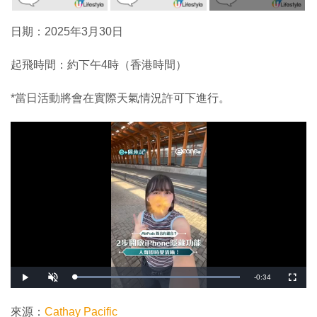
日期：2025年3月30日
起飛時間：約下午4時（香港時間）
*當日活動將會在實際天氣情況許可下進行。
剩
-
0:34
載
播
開
全
入
放
啟
螢
完
音
幕
餘
畢
效
:
來源：
Cathay Pacific
1