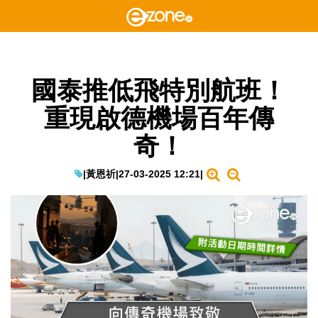
國泰推低飛特別航班！
重現啟德機場百年傳
奇！
|
黃恩祈
|
27-03-2025 12:21
|