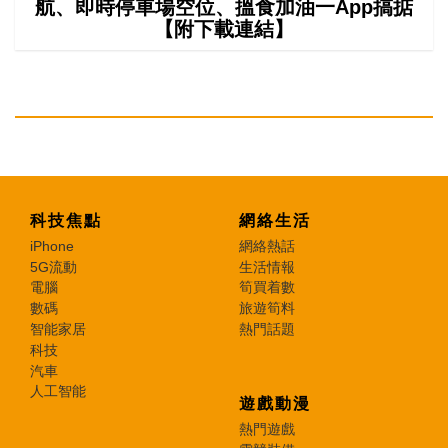
航、即時停車場空位、搵食加油一App搞掂
【附下載連結】
科技焦點
網絡生活
iPhone
網絡熱話
5G流動
生活情報
電腦
筍買着數
數碼
旅遊筍料
智能家居
熱門話題
科技
汽車
人工智能
遊戲動漫
熱門遊戲