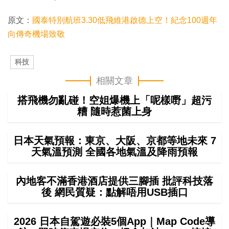
時
0
0
.
間
原文：
國泰特別航班3.30低飛維港啟德上空！紀念100週年
0
0
%
向傳奇機場致敬
科技
相關文章
搭飛機勿亂碰！空姐爆機上「呢樣嘢」超污
糟 隨時惹菌上身
日本天氣預報：東京、大阪、京都等地未來 7
天氣溫預測 全國各地氣溫及降雨預報
內地客不滿香港酒店提供三腳插 批評科技落
後 網民質疑：點解唔用USB插口
2026 日本自駕遊必裝5個App｜Map Code導