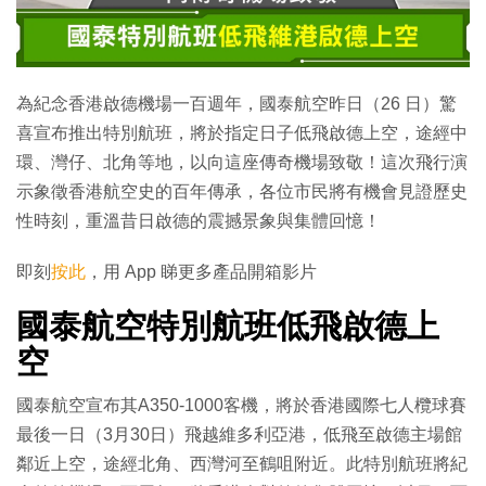
為紀念香港啟德機場一百週年，國泰航空昨日（26 日）驚
喜宣布推出特別航班，將於指定日子低飛啟德上空，途經中
環、灣仔、北角等地，以向這座傳奇機場致敬！這次飛行演
示象徵香港航空史的百年傳承，各位市民將有機會見證歷史
性時刻，重溫昔日啟德的震撼景象與集體回憶！
即刻
按此
，用 App 睇更多產品開箱影片
國泰航空特別航班低飛啟德上
空
國泰航空宣布其A350-1000客機，將於香港國際七人欖球賽
最後一日（3月30日）飛越維多利亞港，低飛至啟德主場館
鄰近上空，途經北角、西灣河至鶴咀附近。此特別航班將紀