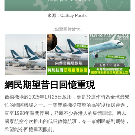
來源：Cathay Pacific
↓點擊圖片放大↓
網民期望昔日回憶重現
啟德機場於1925年1月25日啟用，更是於運作時為全球最繁
忙的國際機場之一。一架架飛機從狹窄的高密度樓房穿過，
直至1998年關閉停用，乃屬不少香港人的集體回憶。所以
國泰航空今次推出的低飛啟德航班，令一眾網民感到期待，
希望能令回憶重現眼前。