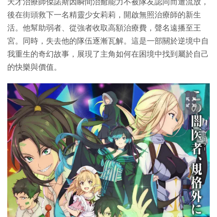
天才治療師傑諾斯因瞬間治癒能力不被隊友認同而遭流放，
後在街頭救下一名精靈少女莉莉，開啟無照治療師的新生
活。他幫助弱者、從強者收取高額治療費，聲名遠播至王
宮。同時，失去他的隊伍逐漸瓦解。這是一部關於逆境中自
我重生的奇幻故事，展現了主角如何在困境中找到屬於自己
的快樂與價值。