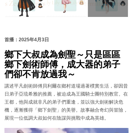
首播：2025年4月3日
鄉下大叔成為劍聖～只是區區
鄉下劍術師傅，成大器的弟子
們卻不肯放過我～
講述平凡劍術師傅貝利爾在鄉村道場過著樸實生活，卻因昔
日弟子亞琉希雅的推薦，被迫成為王國騎士團特別教官。在
王都，他與成就非凡的弟子們重逢，並以強大劍術解決危
機，逐漸獲得「鄉下劍聖」的美譽。故事融合奇幻與冒險，
展現一位低調大叔如何在陰謀與挑戰中成為英雄。