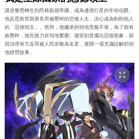
講述黎恩轉生到昂格藍德帝國，成為邊境行星的年幼伯爵。
他反思前世因善良而被壓榨的悲慘人生，決心成為剝削他人
的「惡德領主」。然而，他繼承的領地荒蕪不堪，為了能有
效壓榨，他先致力於領地繁榮。儘管刻意擺出惡德形象，卻
因治理有方反而被人民崇敬為名君，展開一場充滿誤解的領
地經營故事。