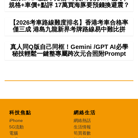
規格+車價+點評 17萬買海豚要預錢換避震？
【2026考車路線難度排名】香港考車合格率
僅三成 港島九龍新界考牌路線易中難比拼
真人同Q版自己同框！Gemini /GPT AI必學
秘技輕鬆一鍵整專屬跨次元合照附Prompt
科技焦點
網絡生活
iPhone
網絡熱話
5G流動
生活情報
電腦
筍買着數