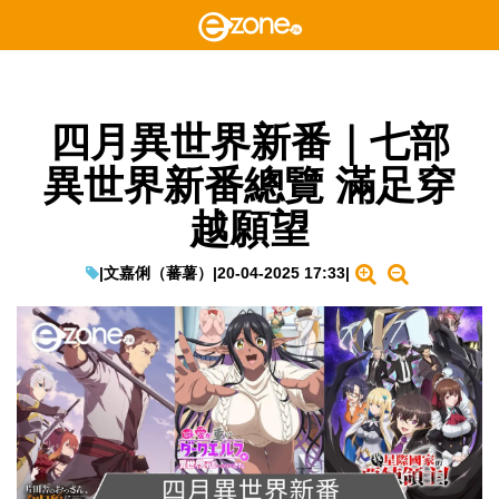
四月異世界新番｜七部
異世界新番總覽 滿足穿
越願望
|
文嘉俐（蕃薯）
|
20-04-2025 17:33
|