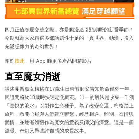
四月正值春夏交替之際，亦是動漫迷引頸期盼的新番季節！
今期就為大家精選多部話題性十足的「異世界」動漫，投入
充滿想像力的奇幻世界！
即刻
按此
，用 App 睇更多產品開箱影片
直至魔女消逝
講述見習魔女梅格在17歲生日時被師父告知餘命僅剩一年，
因詛咒將於18歲時快速老化而死。唯一的解法是收集一千滴
「喜悅的淚水」以製作生命種子。為了改變命運，梅格踏上
旅程，敞開心扉與人們建立聯繫，經歷相遇、離別、友情與
愛情，並逐漸領悟作為魔女的意義及師父的深意。這是一個
溫暖、奇幻又帶些許傷感的成長故事。