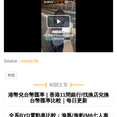
播
放
影
片
Source
：
ezone.hk
科技
相關文章
港幣兌台幣匯率 | 香港11間銀行/找換店兌換
台幣匯率比較｜每日更新
全系BYD電動車比較︰海豚/海豹/M6七人車