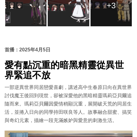
+3
首播：2025年4月5日
愛有點沉重的暗黑精靈從異世
界緊追不放
一部逆異世界同居戀愛喜劇，講述高中生春原日向在異世界
討伐魔王後回到現世，卻被深愛他的黑暗精靈瑪莉亞貝爾追
隨而來。瑪莉亞貝爾因愛情稍顯沉重，展開破天荒的同居生
活，並捲入日向的同學持田咲良等人。故事融合甜蜜、搞笑
與奇幻元素，描繪一段充滿嫉妒與愛意的刺激生活。