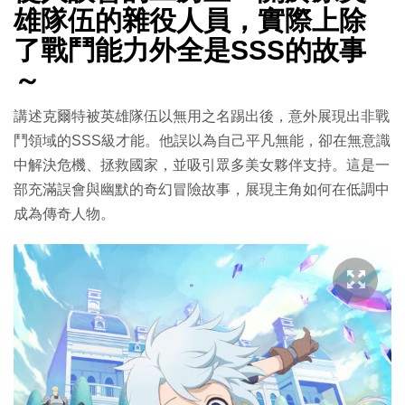
雄隊伍的雜役人員，實際上除
了戰鬥能力外全是SSS的故事
～
講述克爾特被英雄隊伍以無用之名踢出後，意外展現出非戰
鬥領域的SSS級才能。他誤以為自己平凡無能，卻在無意識
中解決危機、拯救國家，並吸引眾多美女夥伴支持。這是一
部充滿誤會與幽默的奇幻冒險故事，展現主角如何在低調中
成為傳奇人物。