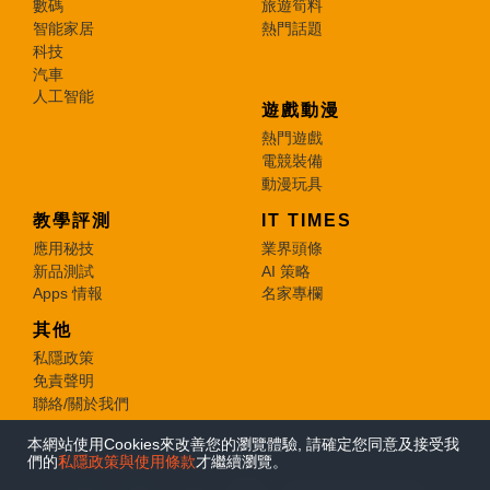
數碼
旅遊筍料
智能家居
熱門話題
科技
汽車
人工智能
遊戲動漫
熱門遊戲
電競裝備
動漫玩具
教學評測
IT TIMES
應用秘技
業界頭條
新品測試
AI 策略
Apps 情報
名家專欄
其他
私隱政策
免責聲明
聯絡/關於我們
本網站使用Cookies來改善您的瀏覽體驗, 請確定您同意及接受我
© 2026 e-zone. All Rights Reserved.
們的
私隱政策與使用條款
才繼續瀏覽。