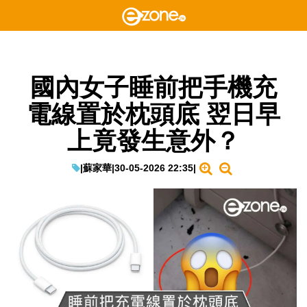
國內女子睡前把手機充
電線置於枕頭底 翌日早
上竟發生意外？
|
蘇家華
|
30-05-2026 22:35
|