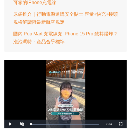
可靠的iPhone充電線
尿袋推介｜行動電源選購安全貼士 容量+快充+接頭
規格解讀附最新航空規定
國內 Pop Mart 充電線充 iPhone 15 Pro 致其爆炸？
泡泡瑪特：產品合乎標準
剩
-
0:34
載
播
開
全
入
放
啟
螢
完