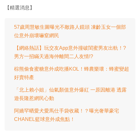
音
幕
餘
畢
效
:
【精選消息】
1
時
0
0
.
間
0
0
57歲周慧敏生圖曝光不敵路人鏡頭 凍齡玉女一個部
%
位意外崩壞嚇窒網民
【網絡熱話】玩交友App意外撞破閨蜜男友出軌！?
男方一招瞞天過海仲離間二人友情!?
棕熊偷食蜜糖意外成吃播KOL！蜂農樂壞：蜂蜜變超
好賣特產
「北上賴小姐」仙氣顏值意外爆紅 一原因離港 透露
遊長隆惹網民心動
阿嬌罕晒愛犬愛馬仕手袋收藏！？曝光奢華豪宅
CHANEL籃球意外成焦點！