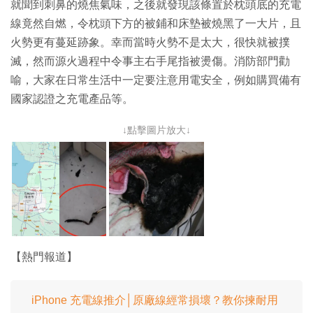
就聞到刺鼻的燒焦氣味，之後就發現該條置於枕頭底的充電
線竟然自燃，令枕頭下方的被鋪和床墊被燒黑了一大片，且
火勢更有蔓延跡象。幸而當時火勢不是太大，很快就被撲
滅，然而源火過程中令事主右手尾指被燙傷。消防部門勸
喻，大家在日常生活中一定要注意用電安全，例如購買備有
國家認證之充電產品等。
↓點擊圖片放大↓
【熱門報道】
iPhone 充電線推介│原廠線經常損壞？教你揀耐用