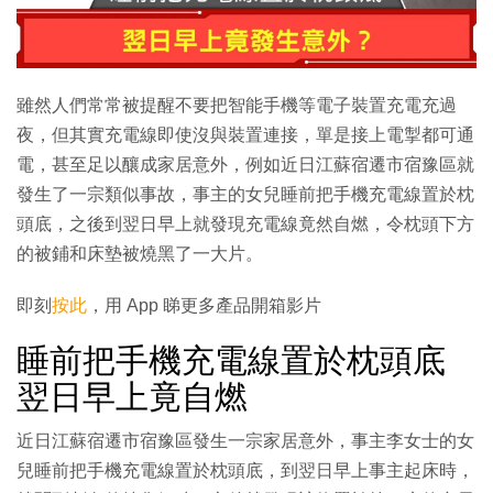
雖然人們常常被提醒不要把智能手機等電子裝置充電充過
夜，但其實充電線即使沒與裝置連接，單是接上電掣都可通
電，甚至足以釀成家居意外，例如近日江蘇宿遷市宿豫區就
發生了一宗類似事故，事主的女兒睡前把手機充電線置於枕
頭底，之後到翌日早上就發現充電線竟然自燃，令枕頭下方
的被鋪和床墊被燒黑了一大片。
即刻
按此
，用 App 睇更多產品開箱影片
睡前把手機充電線置於枕頭底
翌日早上竟自燃
近日江蘇宿遷市宿豫區發生一宗家居意外，事主李女士的女
兒睡前把手機充電線置於枕頭底，到翌日早上事主起床時，