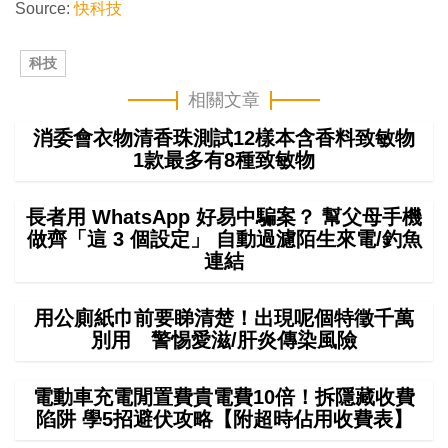
Source:
快科技
科技
相關文章
消委會衣物清香珠測試12樣本含香料致敏物
1款最多有8種致敏物
長者用 WhatsApp 好易中騙案？ 幫父母手機
做齊「這 3 個設定」 自動過濾陌生來電/釣魚
連結
用公廁紙巾前要睇清楚！出現呢個特徵千萬
別用 警惕愛滋/肝炎傳染風險
電動車充電閒置費貴電費10倍！拆隱藏收費
陷阱 學5招避伏攻略【附超時佔用收費表】