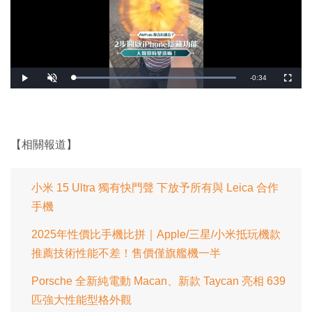
剩
-
0:34
載
播
開
全
入
放
啟
螢
完
音
幕
餘
畢
效
:
1
時
0
0
.
間
【相關報道】
0
0
%
小米 15 Ultra 獨有快門聲 下放予所有與 Leica 合作
手機
2025年性價比手機比拼｜Apple/三星/小米抵玩機款
推薦技術性能不差！售價僅旗艦機一半
Porsche 全新純電動 Macan、新款 Taycan 亮相 639
匹強大性能型格外觀