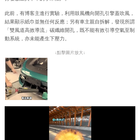
此前，有博客主進行實驗，利用鼓風機向開孔引擎蓋吹風，
結果顯示紙巾並無任何反應；另有車主親自拆解，發現所謂
「雙風道高效導流」碳纖維開孔，既不能有效引導空氣至制
動系統，亦未能產生下壓力。
↓點擊圖片放大↓