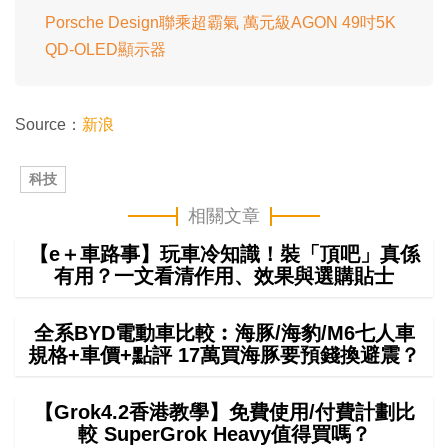
Porsche Design聯乘超霸氣 萬元級AGON 49吋5K
QD-OLED顯示器
Source：
新浪
科技
相關文章
【e＋車路事】玩車冷知識！裝「頂吧」真係
有用？一文看清作用、效果與選購貼士
全系BYD電動車比較︰海豚/海豹/M6七人車
規格+車價+點評 17萬買海豚要預錢換避震？
【Grok4.2香港教學】免費使用/付費計劃比
較 SuperGrok Heavy值得買嗎？