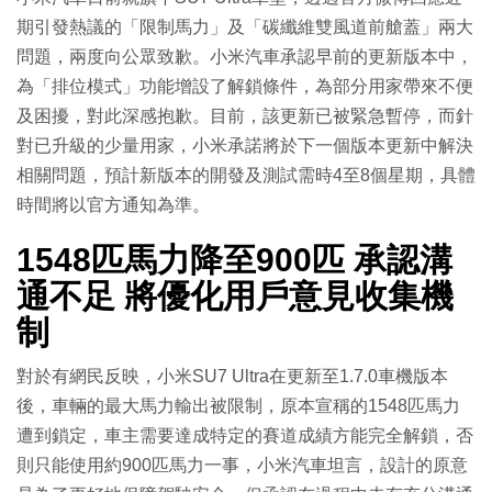
期引發熱議的「限制馬力」及「碳纖維雙風道前艙蓋」兩大
問題，兩度向公眾致歉。小米汽車承認早前的更新版本中，
為「排位模式」功能增設了解鎖條件，為部分用家帶來不便
及困擾，對此深感抱歉。目前，該更新已被緊急暫停，而針
對已升級的少量用家，小米承諾將於下一個版本更新中解決
相關問題，預計新版本的開發及測試需時4至8個星期，具體
時間將以官方通知為準。
1548匹馬力降至900匹 承認溝
通不足 將優化用戶意見收集機
制
對於有網民反映，小米SU7 Ultra在更新至1.7.0車機版本
後，車輛的最大馬力輸出被限制，原本宣稱的1548匹馬力
遭到鎖定，車主需要達成特定的賽道成績方能完全解鎖，否
則只能使用約900匹馬力一事，小米汽車坦言，設計的原意