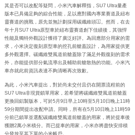
其是否可以改配等疑問，小米汽車解釋指，SU7 Ultra量產
版本已具備足夠的綜合性能，足以應對國內專業賽道及紐布
靈賽道的挑戰，原先並無計劃採用碳纖維頭冚。然而，在去
年十月SU7 Ultra原型車於紐布靈賽道創下佳績後，其強悍
性能及獨特外觀設計獲得了廣泛好評。為回應部分用家的需
求，小米決定復刻原型車的挖孔前艙蓋設計，為用家提供更
多外觀選擇。碳纖維雙風道前艙蓋除了滿足外觀復刻的需求
外，亦能提供部分氣流導出及輔助前艙散熱的功能。小米汽
車亦就此前資訊表達不夠清晰再次致歉。
為此，小米汽車提出，對於尚未交付且仍在開票流程前的
SU7 Ultra非現貨鎖單用家，若希望將碳纖維雙風道前艙蓋
更換回鋁製版本，可於5月9日早上10時至5月10日晚上11時
59分期間提出改配申請。同時，所有在5月10日晚上11時59
分前已鎖單並選配碳纖維雙風道前艙蓋的用家，將於提車後
獲贈2萬小米積分。而已提車的用家，小米亦將盡快安排積
分發放至其下單的小米帳戶。