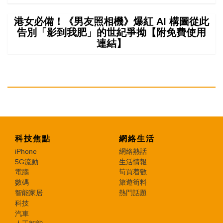
港女必備！《男友照相機》爆紅 AI 構圖從此
告別「影到我肥」的世紀爭拗【附免費使用
連結】
科技焦點
網絡生活
iPhone
網絡熱話
5G流動
生活情報
電腦
筍買着數
數碼
旅遊筍料
智能家居
熱門話題
科技
汽車