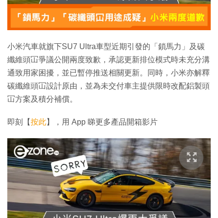
小米汽車就旗下SU7 Ultra車型近期引發的「鎖馬力」及碳
纖維頭冚爭議公開兩度致歉，承認更新排位模式時未充分溝
通致用家困擾，並已暫停推送相關更新。同時，小米亦解釋
碳纖維頭冚設計原由，並為未交付車主提供限時改配鋁製頭
冚方案及積分補償。
即刻【
按此
】，用 App 睇更多產品開箱影片