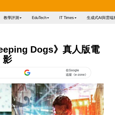
教學評測
EduTech
IT Times
生成式AI與雲端
eping Dogs》真人版電
影
在Google
追蹤《e-zone》