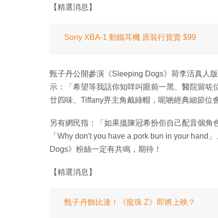
【精選消息】
Sony XBA-1 動鐵耳機 原裝行貨賣 $99
甄子丹公開參演《Sleeping Dogs》荷李活真人
示：「希望等我話你知咩叫眼前一黑、醫院留咗
廿四味、Tiffany畀主角戴綠帽，呢啲經典細節
另有網民指：「如果搵陳冠希扮佢自己配音個角
「Why don't you have a pork bun in 
Dogs》粉絲一定有共鳴，期待！
【精選消息】
甄子丹飾比達！《龍珠 Z》即將上映？