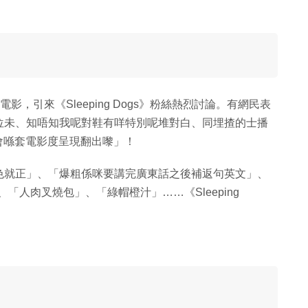
版電影，引來《Sleeping Dogs》粉絲熱烈討論。有網民表
位未、知唔知我呢對鞋有咩特別呢堆對白、同埋揸的士播
位會喺套電影度呈現翻出嚟」！
色就正」、「爆粗係咪要講完廣東話之後補返句英文」、
your hand」、「人肉叉燒包」、「綠帽橙汁」……《Sleeping