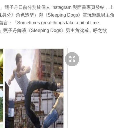
強」甄子丹日前分別於個人 Instagram 與面書專頁發帖，上
分》角色造型）與《Sleeping Dogs》電玩遊戲男主角
mes great things take a bit of time.
y for this?」甄子丹飾演《Sleeping Dogs》男主角沈威，呼之欲