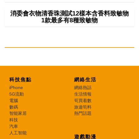
消委會衣物清香珠測試12樣本含香料致敏物
1款最多有8種致敏物
科技焦點
網絡生活
iPhone
網絡熱話
5G流動
生活情報
電腦
筍買着數
數碼
旅遊筍料
智能家居
熱門話題
科技
汽車
人工智能
遊戲動漫