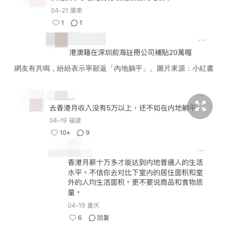
網友有共鳴，紛紛表示寧願返「內地躺平」。圖片來源：小紅書