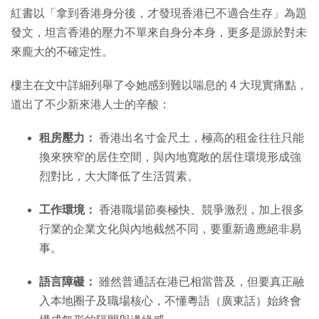
紅書以「拿到香港身分後，才發現香港已不適合生存」為題
發文，坦言香港的壓力不單來自身分本身，更多是源於對未
來龐大的不確定性。
樓主在文中詳細列舉了令她感到難以喘息的 4 大現實痛點，
道出了不少新來港人士的辛酸：
租房壓力：
香港出名寸金尺土，極高的租金往往只能
換來狹窄的居住空間，與內地寬敞的居住環境形成強
烈對比，大大降低了生活質素。
工作環境：
香港職場節奏極快、競爭激烈，加上很多
行業的企業文化與內地截然不同，要重新適應絕非易
事。
語言障礙：
雖然普通話在港已相當普及，但要真正融
入本地圈子及職場核心，不懂粵語（廣東話）始終會