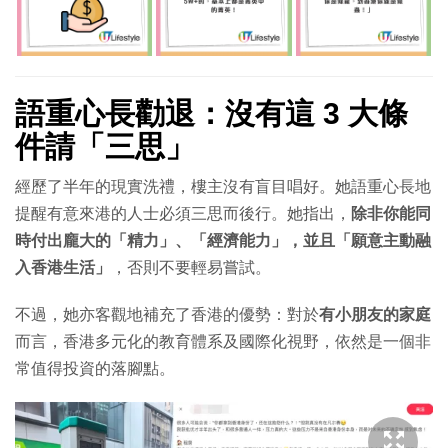
語重心長勸退：沒有這 3 大條
件請「三思」
經歷了半年的現實洗禮，樓主沒有盲目唱好。她語重心長地
提醒有意來港的人士必須三思而後行。她指出，
除非你能同
時付出龐大的「精力」、「經濟能力」，並且「願意主動融
入香港生活」
，否則不要輕易嘗試。
不過，她亦客觀地補充了香港的優勢：對於
有小朋友的家庭
而言，香港多元化的教育體系及國際化視野，依然是一個非
常值得投資的落腳點。