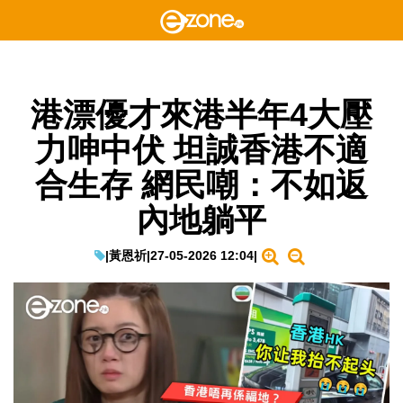
港漂優才來港半年4大壓
力呻中伏 坦誠香港不適
合生存 網民嘲：不如返
內地躺平
|
黃恩祈
|
27-05-2026 12:04
|