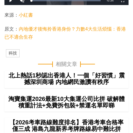
剩
-
0:34
載
播
開
全
入
放
啟
螢
完
音
幕
餘
畢
效
:
來源：
小紅書
1
時
0
0
.
間
原文：
內地優才後悔拎香港身份？力數4大生活煩惱：香港
0
0
%
已不適合生存
科技
相關文章
北上熱話1秒認出香港人！一個「好習慣」震
撼深圳商場 內地網民激讚有秩序
淘寶集運2026最新10大集運公司比拼 破解體
積重計法+免費拆包裝+禁運名單即睇
【2026考車路線難度排名】香港考車合格率
僅三成 港島九龍新界考牌路線易中難比拼