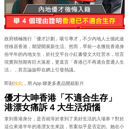
政府積極推行「優才計劃」吸引專才，不少內地人士循此途
徑移居香港，期望開展新生活。然而，早前一名獲批香港身
份半年的內地女生，於社交平台小紅書發文大吐苦水，坦言
現實與預期有巨大落差，更直言「香港已不再適合普通人生
活」，其言論旋即在網上引發熱議。
即刻
按此
，用 App 睇更多產品開箱影片
優才大呻香港「不適合生存」
港漂女痛訴 4 大生活煩惱
拿到香港身分，是否就等於拿到了美好生活的入場券？對於
這位來港半年的港漂女生來說，答案似乎是否定的。她在小