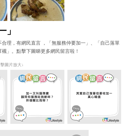
一」
不合理，有網民直言 ，「無服務仲要加一」、「自己落單
幫襯」。點擊下圖睇更多網民留言啦！
點擊圖片放大↓