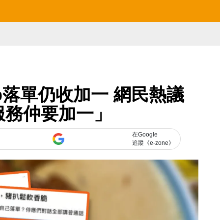
p落單仍收加一 網民熱議
服務仲要加一」
在Google
追蹤《e-zone》