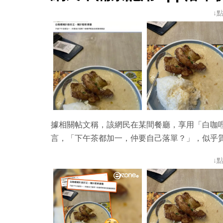
↓
據相關帖文稱，該網民在某間餐廳，享用「白咖
言，「下午茶都加一，仲要自己落單？」，似乎
↓