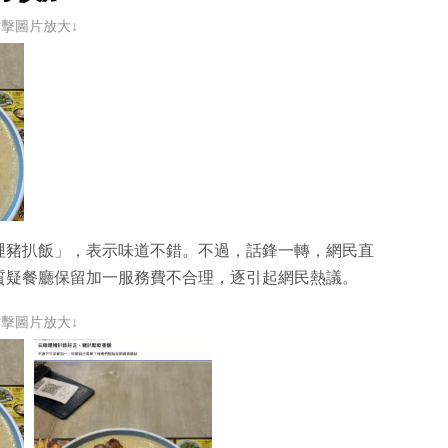
點擊圖片放大↓
哩豬扒飯」，表示味道不錯。不過，話鋒一轉，網民直
質疑餐廳保留加一服務費不合理，逐引起網民熱議。
點擊圖片放大↓