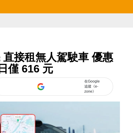
 直接租無人駕駛車 優惠
日僅 616 元
在Google
追蹤《e-
zone》