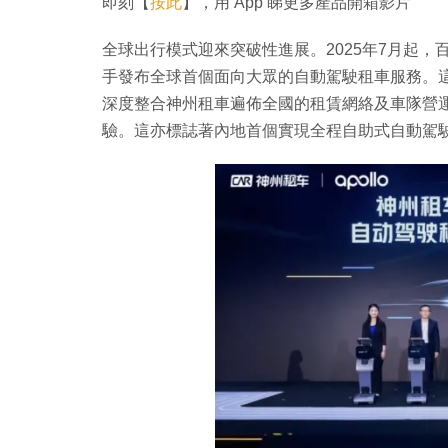
即刻【
按此
】，用 App 睇更多產品開箱影片
全球出行模式迎來突破性進展。2025年7月起，百
手發布全球首個面向大眾的自動駕駛租車服務。這項
深度整合神州租車遍佈全國的租賃網絡及車隊營
驗。這亦標誌著內地首個實現全程自助式自動駕