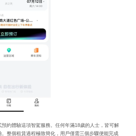
預約體驗這項智駕服務。任何年滿18歲的人士，皆可解
驗。整個租賃過程極致簡化，用戶僅需三個步驟便能完成