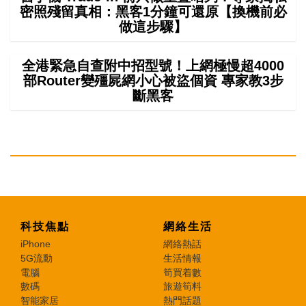
密照殘留真相：黑客1分鐘可還原【換機前必
做這步驟】
全港緊急自查附中招型號！上網極慢超4000
部Router變殭屍網小心被盜個資 專家教3步
斷黑客
科技焦點
網絡生活
iPhone
網絡熱話
5G流動
生活情報
電腦
筍買着數
數碼
旅遊筍料
智能家居
熱門話題