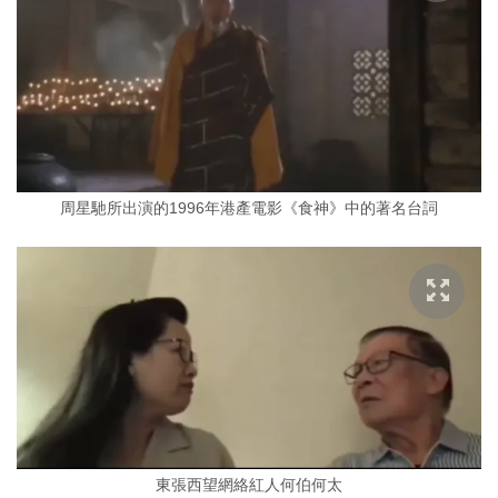
周星馳所出演的1996年港產電影《食神》中的著名台詞
東張西望網絡紅人何伯何太