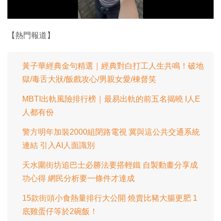
影
片
【熱門報道】
黃子華經典金句精選｜經典對白打工人生共鳴！破地
獄/毒舌大狀/飯戲攻心/男親女愛/棟督笑
MBTI出軌風險排行榜｜最易出軌的前五名揭曉 I人E
人都有份
警方明年加裝2000組閉路電視 冀與這公共交通系統
連結 引入AI人面識別
天水圍街坊追巴士必勝法要搭輕鐵 自製動畫分享成
功心得 網民分析要一條件才達成
15款街頭小食熱量排行大公開 燒賣比豬大腸更肥 1
底雞蛋仔等於2碗飯！