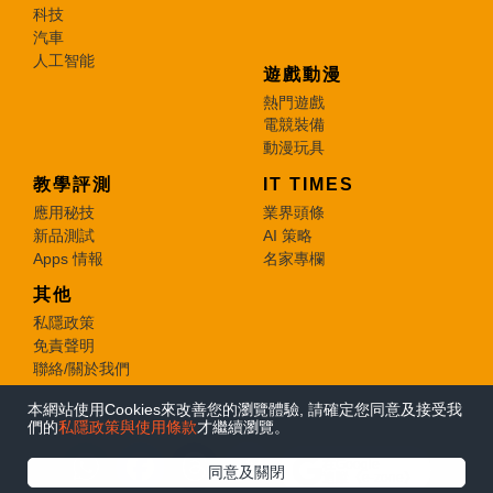
科技
汽車
人工智能
遊戲動漫
熱門遊戲
電競裝備
動漫玩具
教學評測
IT TIMES
應用秘技
業界頭條
新品測試
AI 策略
Apps 情報
名家專欄
其他
私隱政策
免責聲明
聯絡/關於我們
本網站使用Cookies來改善您的瀏覽體驗, 請確定您同意及接受我
© 2026 e-zone. All Rights Reserved.
們的
私隱政策與使用條款
才繼續瀏覽。
在Google
同意及關閉
追蹤《e-zone》