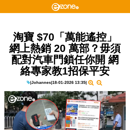
淘寶 $70「萬能遙控」
網上熱銷 20 萬部？毋須
配對汽車門鎖任你開 網
絡專家教1招保平安
|
Johannes
|
18-01-2026 13:35
|