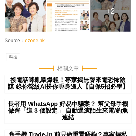
+2
Source：
ezone.hk
科技
相關文章
接電話咪亂喂爆粗！專家揭無聲來電恐怖陰
謀 錄你聲紋AI扮你呃身邊人【自保5招必學】
長者用 WhatsApp 好易中騙案？ 幫父母手機
做齊「這 3 個設定」 自動過濾陌生來電/釣魚
連結
舊手機 Trade-in 前只做重置唔夠？專家揭私