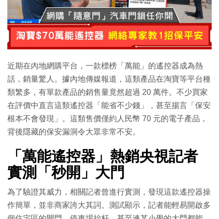
近期在內地網購平台，一款標榜「萬能」的遙控器成為熱
話，銷量驚人。據內地傳媒報道，這類產品在淘寶等平台種
類繁多，有單款產品的銷售量竟然超過 20 萬件。不少買家
在評價中直言這類遙控器「能省不少錢」，甚至揚言「保安
根本不會發現」。這類售價僅約人民幣 70 元的電子產品，
背後隱藏的保安漏洞令大眾非常不安。
「萬能遙控器」熱銷央視記者
實測「秒開」大門
為了驗證其威力，相關記者曾進行實測，發現這款遙控器操
作簡單，並非商家誇大其詞。測試顯示，記者能輕易開啟多
個住宅區的閘門、停車場抬杆，甚至連某小學的大門都能