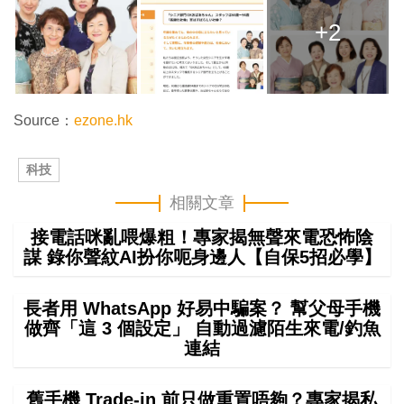
+2
Source：
ezone.hk
科技
相關文章
接電話咪亂喂爆粗！專家揭無聲來電恐怖陰
謀 錄你聲紋AI扮你呃身邊人【自保5招必學】
長者用 WhatsApp 好易中騙案？ 幫父母手機
做齊「這 3 個設定」 自動過濾陌生來電/釣魚
連結
舊手機 Trade-in 前只做重置唔夠？專家揭私