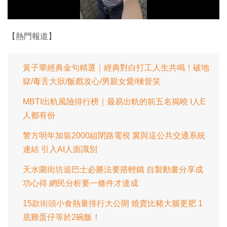
影
片
【熱門報道】
黃子華經典金句精選｜經典對白打工人生共鳴！破地
獄/毒舌大狀/飯戲攻心/男親女愛/棟督笑
MBTI出軌風險排行榜｜最易出軌的前五名揭曉 I人E
人都有份
警方明年加裝2000組閉路電視 冀與這公共交通系統
連結 引入AI人面識別
天水圍街坊追巴士必勝法要搭輕鐵 自製動畫分享成
功心得 網民分析要一條件才達成
15款街頭小食熱量排行大公開 燒賣比豬大腸更肥 1
底雞蛋仔等於2碗飯！