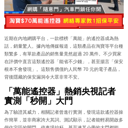
近期在內地網購平台，一款標榜「萬能」的遙控器成為熱
話，銷量驚人。據內地傳媒報道，這類產品在淘寶等平台種
類繁多，有單款產品的銷售量竟然超過 20 萬件。不少買家
在評價中直言這類遙控器「能省不少錢」，甚至揚言「保安
根本不會發現」。這類售價僅約人民幣 70 元的電子產品，
背後隱藏的保安漏洞令大眾非常不安。
「萬能遙控器」熱銷央視記者
實測「秒開」大門
為了驗證其威力，相關記者曾進行實測，發現這款遙控器操
作簡單，並非商家誇大其詞。測試顯示，記者能輕易開啟多
個住宅區的閘門、停車場抬杆，甚至連某小學的大門都能