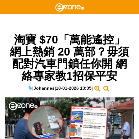
淘寶 $70「萬能遙控」
網上熱銷 20 萬部？毋須
配對汽車門鎖任你開 網
絡專家教1招保平安
|
Johannes
|
18-01-2026 13:35
|