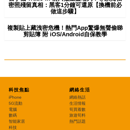
密照殘留真相：黑客1分鐘可還原【換機前必
做這步驟】
複製貼上藏洩密危機！熱門App驚爆無聲偷睇
剪貼簿 附 iOS/Android自保教學
科技焦點
網絡生活
iPhone
網絡熱話
5G流動
生活情報
電腦
筍買着數
數碼
旅遊筍料
智能家居
熱門話題
科技