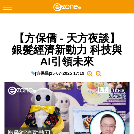
搜尋
【方保僑 - 天方夜談】
Facebook
Instagram
銀髮經濟新動力 科技與
科技焦點
AI引領未來
網絡生活
遊戲動漫
|
方保僑
|
25-07-2025 17:19
|
教學評測
EduTech
IT Times
生成式AI與雲端應用
Enterprise Digital Transformation