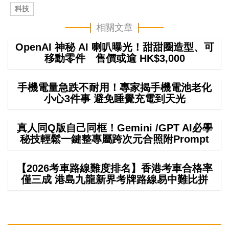
科技
相關文章
OpenAI 神秘 AI 喇叭曝光！甜甜圈造型、可
移動零件 售價或逾 HK$3,000
手機電量急跌不耐用！專家揭手機電池老化
小心3件事 避免睡覺充電到天光
真人同Q版自己同框！Gemini /GPT AI必學
秘技輕鬆一鍵整專屬跨次元合照附Prompt
【2026考車路線難度排名】香港考車合格率
僅三成 港島九龍新界考牌路線易中難比拼