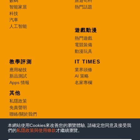
數碼
旅遊筍料
智能家居
熱門話題
科技
汽車
人工智能
遊戲動漫
熱門遊戲
電競裝備
動漫玩具
教學評測
IT TIMES
應用秘技
業界頭條
新品測試
AI 策略
Apps 情報
名家專欄
其他
私隱政策
免責聲明
聯絡/關於我們
本網站使用Cookies來改善您的瀏覽體驗, 請確定您同意及接受我
© 2026 e-zone. All Rights Reserved.
們的
私隱政策與使用條款
才繼續瀏覽。