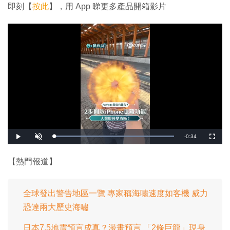
即刻【
按此
】，用 App 睇更多產品開箱影片
剩
-
0:34
載
播
開
全
入
放
啟
螢
完
音
幕
餘
畢
效
:
【熱門報道】
1
時
0
0
.
間
0
0
全球發出警告地區一覽 專家稱海嘯速度如客機 威力
%
恐達兩大歷史海嘯
日本7.5地震預言成真？漫畫預言 「2條巨龍」現身