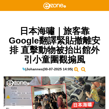
日本海嘯｜旅客靠
Google翻譯緊貼撤離安
排 直擊動物被抬出館外
引小童圍觀搧風
|
Johannes
|
30-07-2025 14:05
|