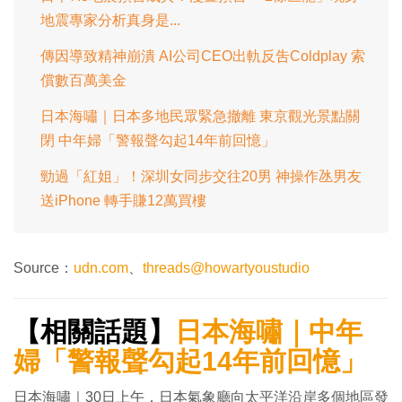
地震專家分析真身是...
傳因導致精神崩潰 AI公司CEO出軌反吿Coldplay 索
償數百萬美金
日本海嘯｜日本多地民眾緊急撤離 東京觀光景點關
閉 中年婦「警報聲勾起14年前回憶」
勁過「紅姐」！深圳女同步交往20男 神操作氹男友
送iPhone 轉手賺12萬買樓
Source：
udn.com
、
threads@howartyoustudio
【相關話題】
日本海嘯｜中年
婦「警報聲勾起14年前回憶」
日本海嘯｜30日上午，日本氣象廳向太平洋沿岸多個地區發