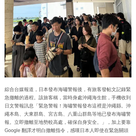
綜合台媒報道，日本發布海嘯警報後，有旅客發帖文記錄緊
急撤離的過程。該旅客稱，當時身處沖繩海生館，手機收到
日文警報訊息「緊急警報！海嘯警報發布這裡是沖繩縣。沖
繩本島、大東群島、宮古島、八重山群島等地已發布海嘯警
報。立即撤離至地勢較高處，確保自身安全。」，加上要靠
Google 翻譯才明白撤離指令，感嘆日本人即使在緊急關頭