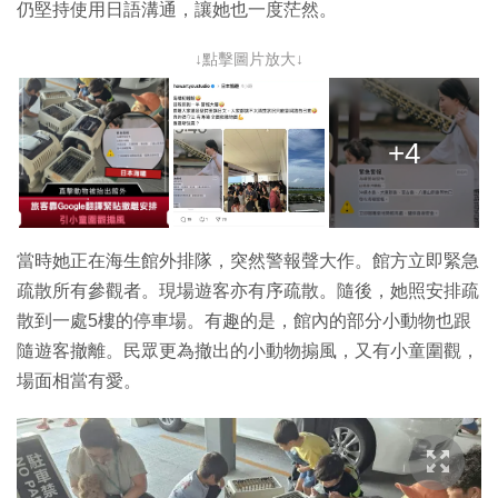
仍堅持使用日語溝通，讓她也一度茫然。
↓點擊圖片放大↓
+4
當時她正在海生館外排隊，突然警報聲大作。館方立即緊急
疏散所有參觀者。現場遊客亦有序疏散。隨後，她照安排疏
散到一處5樓的停車場。有趣的是，館內的部分小動物也跟
隨遊客撤離。民眾更為撤出的小動物搧風，又有小童圍觀，
場面相當有愛。