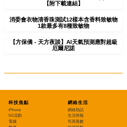
【附下載連結】
消委會衣物清香珠測試12樣本含香料致敏物
1款最多有8種致敏物
【方保僑 - 天方夜談】AI天氣預測應對超級
厄爾尼諾
科技焦點
網絡生活
iPhone
網絡熱話
5G流動
生活情報
電腦
筍買着數