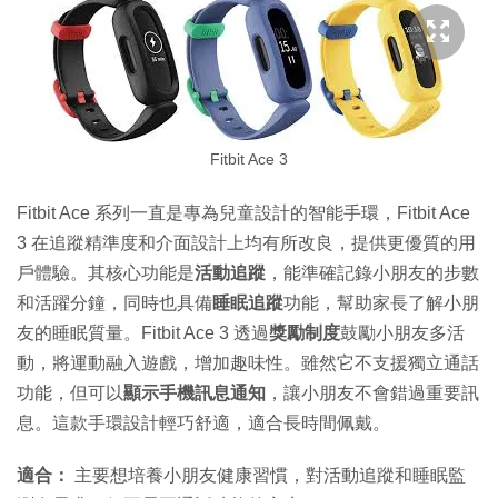
Fitbit Ace 3
Fitbit Ace 系列一直是專為兒童設計的智能手環，Fitbit Ace
3 在追蹤精準度和介面設計上均有所改良，提供更優質的用
戶體驗。其核心功能是
活動追蹤
，能準確記錄小朋友的步數
和活躍分鐘，同時也具備
睡眠追蹤
功能，幫助家長了解小朋
友的睡眠質量。Fitbit Ace 3 透過
獎勵制度
鼓勵小朋友多活
動，將運動融入遊戲，增加趣味性。雖然它不支援獨立通話
功能，但可以
顯示手機訊息通知
，讓小朋友不會錯過重要訊
息。這款手環設計輕巧舒適，適合長時間佩戴。
適合：
主要想培養小朋友健康習慣，對活動追蹤和睡眠監