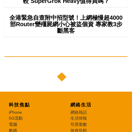
較 SuperGrok Heavy值得買嗎？
全港緊急自查附中招型號！上網極慢超4000
部Router變殭屍網小心被盜個資 專家教3步
斷黑客
科技焦點
網絡生活
iPhone
網絡熱話
5G流動
生活情報
電腦
筍買着數
數碼
旅遊筍料