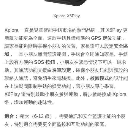
Xplora X6Play
Xplora 一直是兒童智能手錶市場的熱門品牌，其 X6Play 更
新版功能更為全面。這款手錶具備精準的
GPS 定位
功能，
讓家長能夠隨時掌握小朋友的位置。家長還可以設定
安全區
域
，一旦小朋友離開預設範圍，手錶會立即通知家長。手錶
上設有方便的
SOS 按鈕
，小朋友在緊急情況下可以一鍵求
助。其通話功能支援
白名單設定
，確保小朋友只能與預設的
聯絡人通話，避免陌生來電騷擾。此外，
校園模式
的設計能
在上課期間限制手錶的娛樂功能，讓小朋友專心學習。
X6Play 還特別鼓勵小朋友參與運動，將步數轉換成 Xplora
幣，增加運動的趣味性。
適合：
稍大（6-12 歲）、需要通訊和安全監護功能的小朋
友，特別適合需要更全面監控和互動功能的家庭。