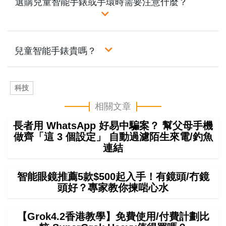
選購兒童智能手錶或手環時需要注意什麼？
兒童智能手錶貴嗎？
科技
相關文章
長者用 WhatsApp 好易中騙案？ 幫父母手機
做齊「這 3 個設定」 自動過濾陌生來電/釣魚
連結
智能眼鏡推薦5款$500起入手！有鏡頭/冇鏡
頭好？專家教你揀啱心水
【Grok4.2香港教學】免費使用/付費計劃比