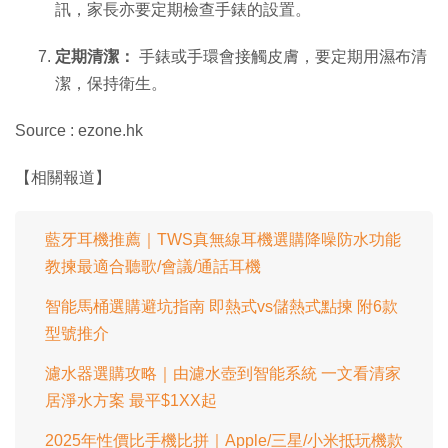
訊，家長亦要定期檢查手錶的設置。
定期清潔：
手錶或手環會接觸皮膚，要定期用濕布清
潔，保持衛生。
Source : ezone.hk
【相關報道】
藍牙耳機推薦｜TWS真無線耳機選購降噪防水功能
教揀最適合聽歌/會議/通話耳機
智能馬桶選購避坑指南 即熱式vs儲熱式點揀 附6款
型號推介
濾水器選購攻略｜由濾水壺到智能系統 一文看清家
居淨水方案 最平$1XX起
2025年性價比手機比拼｜Apple/三星/小米抵玩機款