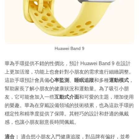
Huawei Band 9
華為手環提供不錯的性價比，預計 Huawei Band 9 在設計
上更加活潑，功能上也會針對小朋友的需求進行細緻調整。
這款手環預計會具備
心率監測
、
睡眠追蹤
和多種
運動模式
，
幫助家長了解小朋友的健康狀況和運動量。為了吸引小朋
友，它可能會加入一些
互動式介面
和可愛的主題，增加使用
的樂趣。華為在穿戴設備領域的技術積累，也為這款手環的
穩定性和精準度提供了保障。其輕巧的設計和舒適的佩戴
感，也讓小朋友願意長時間佩戴。
適合：
適合想小朋友入門健康追蹤，對品牌有偏好，並希