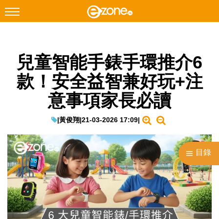
搜尋
兒童智能手錶手環推介6
Facebook
Instagram
款！安全益智兼好玩+注
科技焦點
意事項家長必讀
網絡生活
遊戲動漫
|
黃俊翔
|
21-03-2026 17:09
|
教學評測
目錄
EduTech
IT Times
生成式AI與雲端應用
Enterprise Digital Transformation