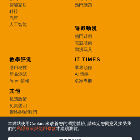
智能家居
熱門話題
科技
汽車
人工智能
遊戲動漫
熱門遊戲
電競裝備
動漫玩具
教學評測
IT TIMES
應用秘技
業界頭條
新品測試
AI 策略
Apps 情報
名家專欄
其他
私隱政策
免責聲明
聯絡/關於我們
本網站使用Cookies來改善您的瀏覽體驗, 請確定您同意及接受我
© 2026 e-zone. All Rights Reserved.
們的
私隱政策與使用條款
才繼續瀏覽。
在Google