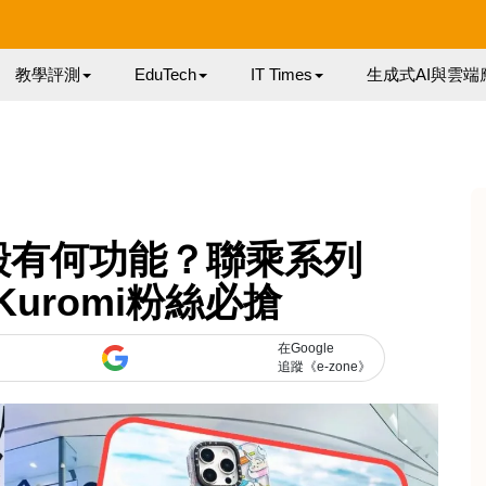
教學評測
EduTech
IT Times
生成式AI與雲端
機殼有何功能？聯乘系列
、Kuromi粉絲必搶
在Google
追蹤《e-zone》