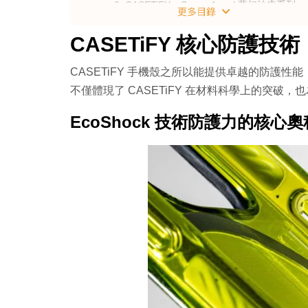
2. CASETiFY x Sonny Angel 夢幻治癒系列
3. CASETiFY x Kuromi 酷萌暗黑系列
CASETiFY 核心防護技術
4. CASETiFY x One Piece 航海王熱血系列
5. CASETiFY x STAR WARS 星戰傳奇系列
CASETiFY 手機殼之所以能提供卓越的防護性能
6. CASETiFY x Andy Warhol 普普藝術經典
不僅體現了 CASETiFY 在材料科學上的突破
7. CASETiFY x Maison Kitsuné 法式時尚系列
EcoShock 技術防護力的核心奧
8. CASETiFY x BMW 奢華動感系列