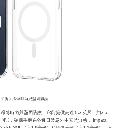
e 完美平衡了纖薄時尚與堅固防護
衡了纖薄時尚與堅固防護。它能提供高達 8.2 英尺（約2.5
試，確保手機在各種日常意外中安然無恙 。Impact
設計的凸起邊框（高1.6毫米）和攝像頭環（高1.1毫米），為