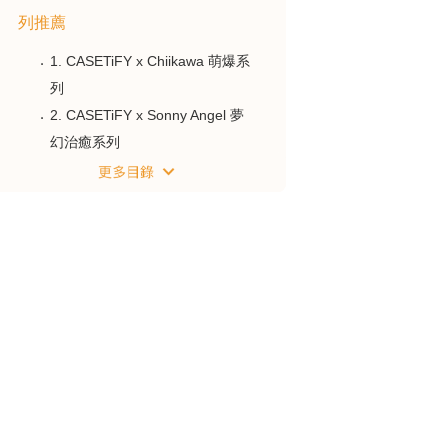
列推薦
1. CASETiFY x Chiikawa 萌爆系
列
2. CASETiFY x Sonny Angel 夢
幻治癒系列
3. CASETiFY x Kuromi 酷萌暗黑
系列
4. CASETiFY x One Piece 航海
王熱血系列
5. CASETiFY x STAR WARS 星
戰傳奇系列
6. CASETiFY x Andy Warhol 普
普藝術經典系列
7. CASETiFY x Maison Kitsuné
法式時尚系列
8. CASETiFY x BMW 奢華動感