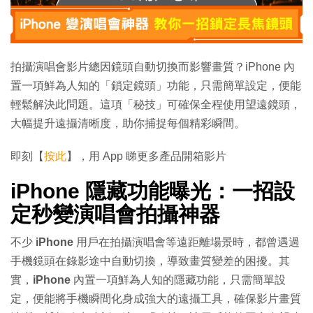
拍攝演唱會影片總因鏡頭自動切換而影響畫質？iPhone 內
置一項鮮為人知的「鎖定鏡頭」功能，只需簡單設定，便能
輕鬆解決此問題。這項「秘技」可確保全程使用望遠鏡頭，
大幅提升遠攝清晰度，助你捕捉每個精彩瞬間。
即刻【
按此
】，用 App 睇更多產品開箱影片
iPhone
隱藏功能曝光：一招設
定秒變演唱會拍攝神器
不少
iPhone
用戶在拍攝演唱會等遠距離場景時，都曾遇過
手機鏡頭在錄影途中自動切換，導致畫質變差的困擾。其
實，
iPhone
內置一項鮮為人知的隱藏功能，只需簡單設
定，便能將手機瞬間化身成強大的遠攝工具，確保影片畫質