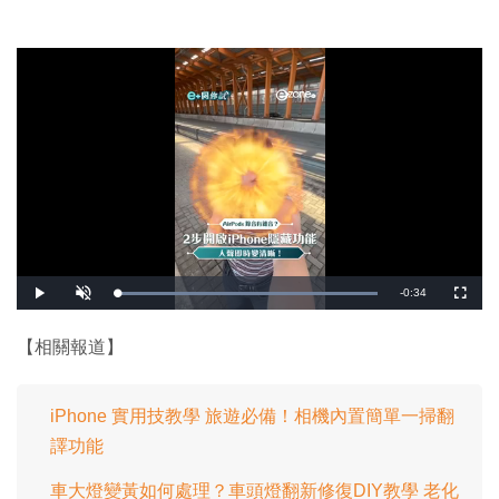
剩
-
0:34
載
播
開
全
入
放
啟
螢
完
音
幕
餘
畢
效
:
【相關報道】
1
時
0
0
.
間
0
0
iPhone 實用技教學 旅遊必備！相機內置簡單一掃翻
%
譯功能
車大燈變黃如何處理？車頭燈翻新修復DIY教學 老化