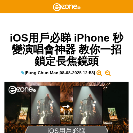
iOS用戶必睇 iPhone 秒
變演唱會神器 教你一招
鎖定長焦鏡頭
|
Fung Chun Man
|
08-08-2025 12:53
|