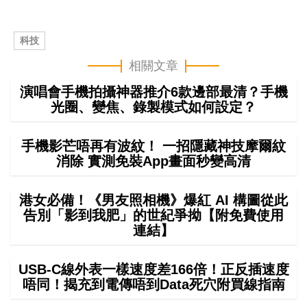
科技
相關文章
演唱會手機拍攝神器推介6款邊部最清？手機
光圈、變焦、錄製模式如何設定？
手機影芒唔再有波紋！ 一招隱藏神技摩爾紋
消除 實測免裝App畫面秒變高清
港女必備！《男友照相機》爆紅 AI 構圖從此
告別「影到我肥」的世紀爭拗【附免費使用
連結】
USB-C線外表一樣速度差166倍！正反插速度
唔同！揭充到電傳唔到Data死穴附買線指南