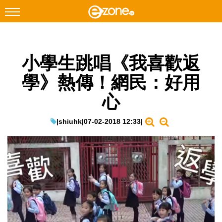
搜尋
小學生跳唱《我喜歡返
Facebook
Instagram
學》熱傳！網民：好用
科技焦點
心
網絡生活
遊戲動漫
|
shiuhk
|
07-02-2018 12:33
|
教學評測
EduTech
IT Times
生成式AI與雲端應用
Enterprise Digital Transformation