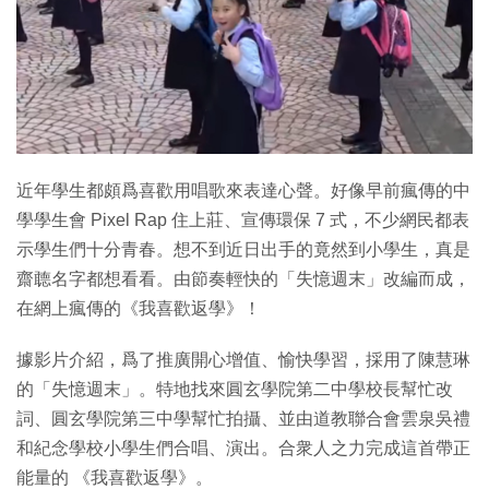
特集
近年學生都頗爲喜歡用唱歌來表達心聲。好像早前瘋傳的中
學學生會 Pixel Rap 住上莊、宣傳環保 7 式，不少網民都表
示學生們十分青春。想不到近日出手的竟然到小學生，真是
齋聼名字都想看看。由節奏輕快的「失憶週末」改編而成，
在網上瘋傳的《我喜歡返學》！
據影片介紹，爲了推廣開心增值、愉快學習，採用了陳慧琳
的「失憶週末」。特地找來圓玄學院第二中學校長幫忙改
詞、圓玄學院第三中學幫忙拍攝、並由道教聯合會雲泉吳禮
和紀念學校小學生們合唱、演出。合衆人之力完成這首帶正
能量的 《我喜歡返學》。