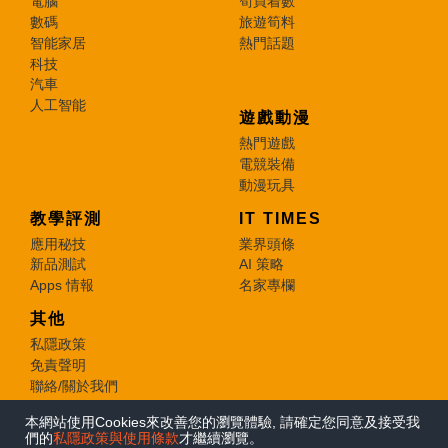
電腦
筍買着數
數碼
旅遊筍料
智能家居
熱門話題
科技
汽車
人工智能
遊戲動漫
熱門遊戲
電競裝備
動漫玩具
教學評測
IT TIMES
應用秘技
業界頭條
新品測試
AI 策略
Apps 情報
名家專欄
其他
私隱政策
免責聲明
聯絡/關於我們
本網站使用Cookies來改善您的瀏覽體驗, 請確定您同意及接受我
© 2026 e-zone. All Rights Reserved.
們的
私隱政策與使用條款
才繼續瀏覽。