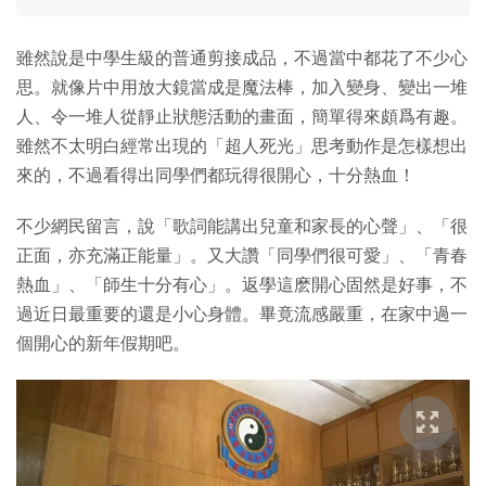
雖然說是中學生級的普通剪接成品，不過當中都花了不少心
思。就像片中用放大鏡當成是魔法棒，加入變身、變出一堆
人、令一堆人從靜止狀態活動的畫面，簡單得來頗爲有趣。
雖然不太明白經常出現的「超人死光」思考動作是怎樣想出
來的，不過看得出同學們都玩得很開心，十分熱血！
不少網民留言，說「歌詞能講出兒童和家長的心聲」、「很
正面，亦充滿正能量」。又大讚「同學們很可愛」、「青春
熱血」、「師生十分有心」。返學這麽開心固然是好事，不
過近日最重要的還是小心身體。畢竟流感嚴重，在家中過一
個開心的新年假期吧。