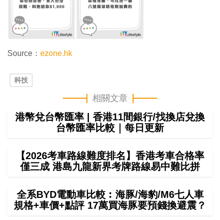
Source：
ezone.hk
科技
相關文章
港幣兌台幣匯率 | 香港11間銀行/找換店兌換
台幣匯率比較｜每日更新
【2026考車路線難度排名】香港考車合格率
僅三成 港島九龍新界考牌路線易中難比拼
全系BYD電動車比較︰海豚/海豹/M6七人車
規格+車價+點評 17萬買海豚要預錢換避震？