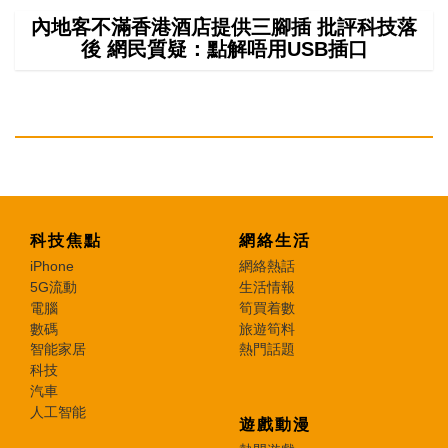
內地客不滿香港酒店提供三腳插 批評科技落
後 網民質疑：點解唔用USB插口
科技焦點
網絡生活
iPhone
網絡熱話
5G流動
生活情報
電腦
筍買着數
數碼
旅遊筍料
智能家居
熱門話題
科技
汽車
人工智能
遊戲動漫