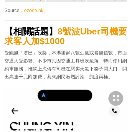
Source：
ezone.hk
【相關話題】
8號波Uber司機要
求客人加$1000
受颱風「塔巴」吹襲，本港掛起八號烈風或暴風信號，市面
交通大受影響。不少市民因交通工具班次疏落，轉而使用網
約車服務，惟網上流傳有司機在惡劣天氣下獅子開大口，開
出高達千元附加費，惹來網民激烈討論，態度兩極。