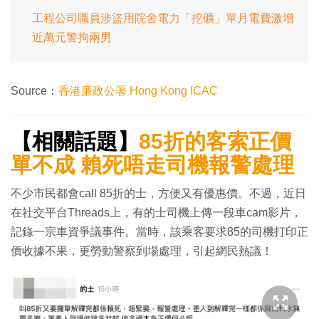
工程公司職員涉盜用院舍電力「挖礦」單月電費激增
近萬元警拘兩男
Source：
香港廉政公署 Hong Kong ICAC
【相關話題】
85折的客索正價
單不成 賴死唔走司機報警處理
不少市民都會call 85折的士，方便又有優惠價。不過，近日
在社交平台Threads上，有的士司機上傳一段車cam影片，
記錄一宗車資爭議事件。當時，該乘客要求85的司機打印正
價收據不果，更勞動警察到場處理，引起網民熱議！