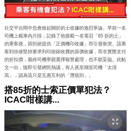
社交平台間中也會掀起關於的士收據的激烈爭論。早前一名
司機上載車內片段，記錄了他接載一名電召「85 折的士」
的乘客後，因拒絕提供「正價機印收據」而引發衝突。該乘
客到埗後堅持要求列印按錶收費的原價收據，而非實際支付
的折扣價，最終司機寧願選擇報警處理，也不願妥協。此帖
文一出，隨即引發網民熱議，有人甚至嘲笑司機「太清
高」，認為這只是互惠互利的「潛規則」。
搭85折的士索正價單犯法？
ICAC咁樣講...