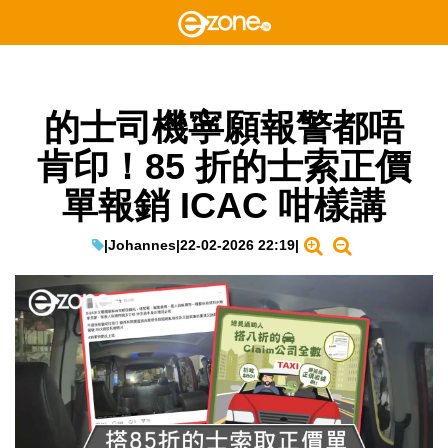
的士司機寧願報警都唔
肯印！85 折的士索正價
單報銷 ICAC 咁樣講
|
Johannes
|
22-02-2026 22:19
|