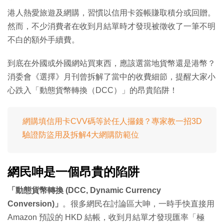
港人熱愛旅遊及網購，習慣以信用卡簽帳賺取積分或回贈。
然而，不少消費者在收到月結單時才發現被徵收了一筆不明
不白的額外手續費。
到底在外國或外國網站買東西，應該選當地貨幣還是港幣？
消委會《選擇》月刊曾拆解了當中的收費細節，提醒大家小
心跌入「動態貨幣轉換（DCC）」的昂貴陷阱！
網購填信用卡CVV碼等於任人攞錢？專家教一招3D
驗證防盜用及拆解4大網購防範位
網民呻是一個昂貴的陷阱
「動態貨幣轉換 (DCC, Dynamic Currency
Conversion)」
。很多網民在討論區大呻，一時手快直接用
Amazon 預設的 HKD 結帳，收到月結單才發現匯率「極