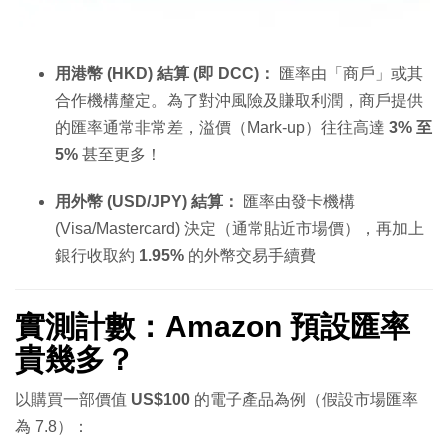
用港幣 (HKD) 結算 (即 DCC)：
匯率由「商戶」或其
合作機構釐定。為了對沖風險及賺取利潤，商戶提供
的匯率通常非常差，溢價（Mark-up）往往高達
3% 至
5%
甚至更多！
用外幣 (USD/JPY) 結算：
匯率由發卡機構
(Visa/Mastercard) 決定（通常貼近市場價），再加上
銀行收取約
1.95%
的外幣交易手續費
實測計數：Amazon 預設匯率
貴幾多？
以購買一部價值
US$100
的電子產品為例（假設市場匯率
為 7.8）：