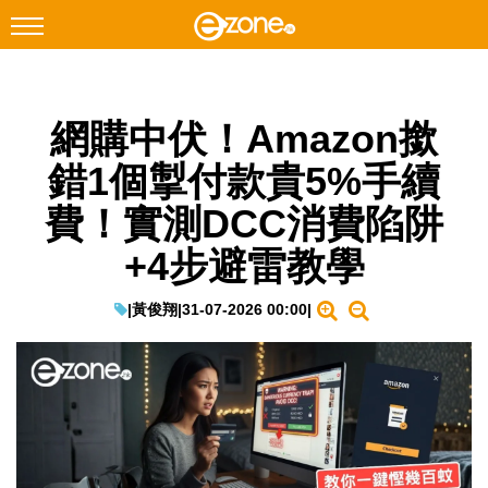
搜尋
網購中伏！Amazon撳
Facebook
Instagram
錯1個掣付款貴5%手續
科技焦點
費！實測DCC消費陷阱
網絡生活
+4步避雷教學
遊戲動漫
教學評測
|
黃俊翔
|
31-07-2026 00:00
|
EduTech
IT Times
生成式AI與雲端應用
Enterprise Digital Transformation