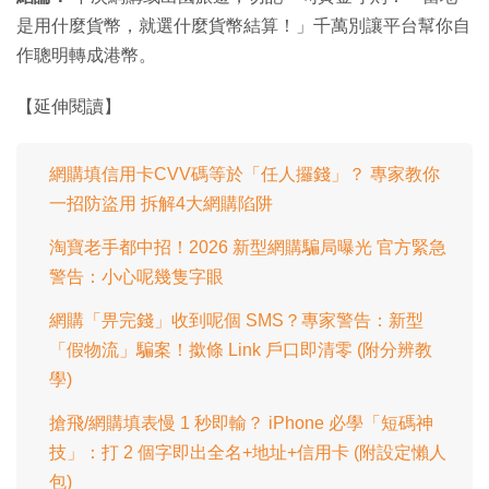
是用什麼貨幣，就選什麼貨幣結算！」千萬別讓平台幫你自
作聰明轉成港幣。
【延伸閱讀】
網購填信用卡CVV碼等於「任人攞錢」？ 專家教你
一招防盜用 拆解4大網購陷阱
淘寶老手都中招！2026 新型網購騙局曝光 官方緊急
警告：小心呢幾隻字眼
網購「畀完錢」收到呢個 SMS？專家警告：新型
「假物流」騙案！撳條 Link 戶口即清零 (附分辨教
學)
搶飛/網購填表慢 1 秒即輸？ iPhone 必學「短碼神
技」：打 2 個字即出全名+地址+信用卡 (附設定懶人
包)