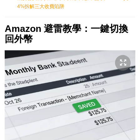
4%拆解三大收費陷阱
Amazon 避雷教學：一鍵切換
回外幣