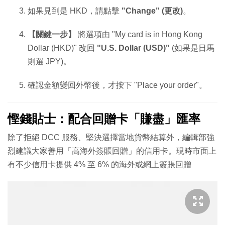
如果見到是 HKD，請點擊
"Change" (更改)
。
【關鍵一步】
將選項由 "My card is in Hong Kong
Dollar (HKD)" 改回
"U.S. Dollar (USD)"
(如果是日馬
則選 JPY)。
確認金額變回外幣後，才按下 "Place your order"。
慳錢貼士：配合回贈卡「賺盡」匯率
除了拒絕 DCC 服務、堅決選擇當地貨幣結算外，編輯部強
烈建議大家善用「高海外簽賬回贈」的信用卡。現時市面上
有不少信用卡提供 4% 至 6% 的海外或網上簽賬回贈