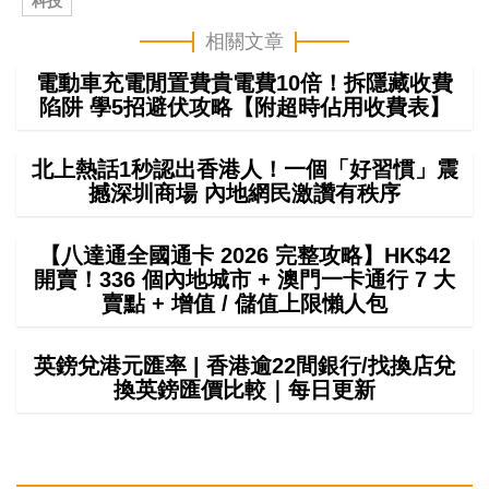
科技
相關文章
電動車充電閒置費貴電費10倍！拆隱藏收費
陷阱 學5招避伏攻略【附超時佔用收費表】
北上熱話1秒認出香港人！一個「好習慣」震
撼深圳商場 內地網民激讚有秩序
【八達通全國通卡 2026 完整攻略】HK$42
開賣！336 個內地城市 + 澳門一卡通行 7 大
賣點 + 增值 / 儲值上限懶人包
英鎊兌港元匯率 | 香港逾22間銀行/找換店兌
換英鎊匯價比較｜每日更新