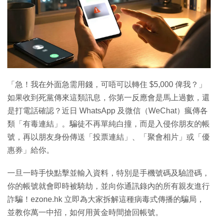
「急！我在外面急需用錢，可唔可以轉住 $5,000 俾我？」
如果收到死黨傳來這類訊息，你第一反應會是馬上過數，還
是打電話確認？近日 WhatsApp 及微信（WeChat）瘋傳各
類「有毒連結」。騙徒不再單純白撞，而是入侵你朋友的帳
號，再以朋友身份傳送「投票連結」、「聚會相片」或「優
惠券」給你。
一旦一時手快點擊並輸入資料，特別是手機號碼及驗證碼，
你的帳號就會即時被騎劫，並向你通訊錄內的所有親友進行
詐騙！ezone.hk 立即為大家拆解這種病毒式傳播的騙局，
並教你萬一中招，如何用黃金時間搶回帳號。