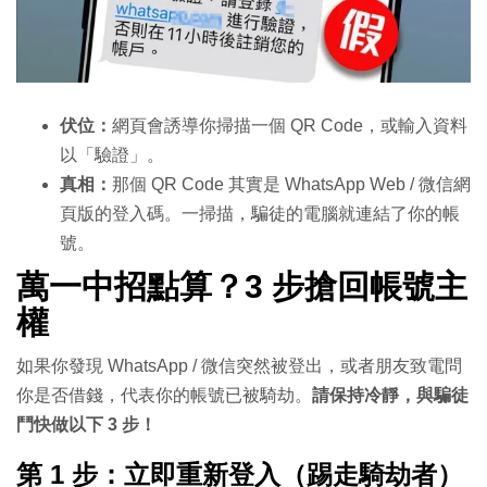
伏位：
網頁會誘導你掃描一個 QR Code，或輸入資料
以「驗證」。
真相：
那個 QR Code 其實是 WhatsApp Web / 微信網
頁版的登入碼。一掃描，騙徒的電腦就連結了你的帳
號。
萬一中招點算？3 步搶回帳號主
權
如果你發現 WhatsApp / 微信突然被登出，或者朋友致電問
你是否借錢，代表你的帳號已被騎劫。
請保持冷靜，與騙徒
鬥快做以下 3 步！
第 1 步：立即重新登入（踢走騎劫者）