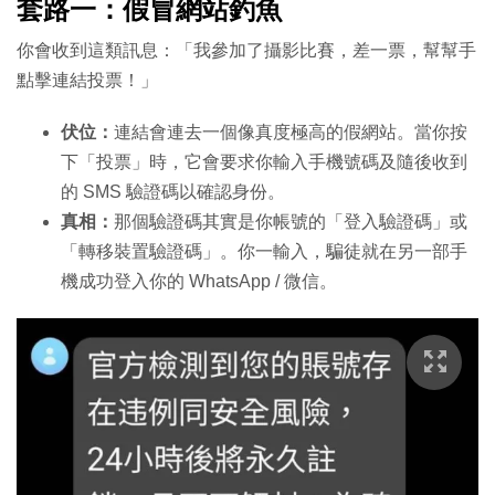
套路一：假冒網站釣魚
你會收到這類訊息：「我參加了攝影比賽，差一票，幫幫手
點擊連結投票！」
伏位：
連結會連去一個像真度極高的假網站。當你按
下「投票」時，它會要求你輸入手機號碼及隨後收到
的 SMS 驗證碼以確認身份。
真相：
那個驗證碼其實是你帳號的「登入驗證碼」或
「轉移裝置驗證碼」。你一輸入，騙徒就在另一部手
機成功登入你的 WhatsApp / 微信。