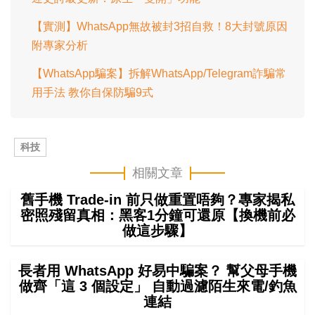
【實測】WhatsApp無故被封3招自救！8大封號原因
附專家分析
【WhatsApp騙案】拆解WhatsApp/Telegram詐騙常
用手法 教你自保防騙9式
科技
相關文章
舊手機 Trade-in 前只做重置唔夠？專家揭私
密照殘留真相：黑客1分鐘可還原【換機前必
做這步驟】
長者用 WhatsApp 好易中騙案？ 幫父母手機
做齊「這 3 個設定」 自動過濾陌生來電/釣魚
連結