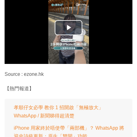
播
放
影
片
Source : ezone.hk
【熱門報道】
孝順仔女必學 教你 1 招開啟「無極放大」
WhatsApp / 新聞睇得超清楚
iPhone 用家終於唔使帶「兩部機」？ WhatsApp 將
迎史詩級更新：原生「雙開」功能