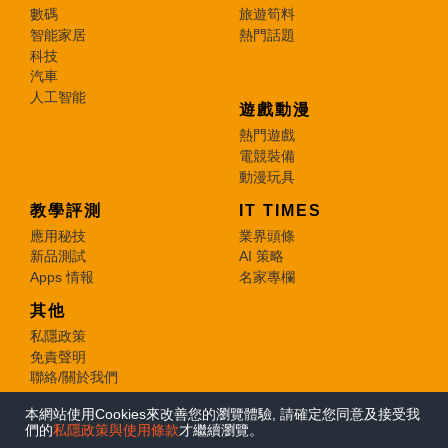
數碼
旅遊筍料
智能家居
熱門話題
科技
汽車
人工智能
遊戲動漫
熱門遊戲
電競裝備
動漫玩具
教學評測
IT TIMES
應用秘技
業界頭條
新品測試
AI 策略
Apps 情報
名家專欄
其他
私隱政策
免責聲明
聯絡/關於我們
本網站使用Cookies來改善您的瀏覽體驗, 請確定您同意及接受我
© 2026 e-zone. All Rights Reserved.
們的
私隱政策與使用條款
才繼續瀏覽。