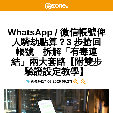
WhatsApp / 微信帳號俾
人騎劫點算？3 步搶回
帳號 拆解「有毒連
結」兩大套路【附雙步
驗證設定教學】
|
黃俊翔
|
17-06-2026 09:27
|