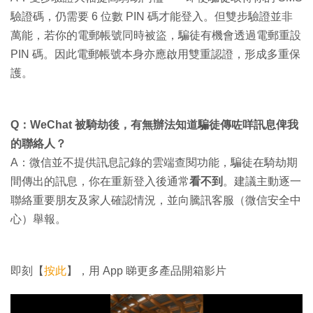
驗證碼，仍需要 6 位數 PIN 碼才能登入。但雙步驗證並非
萬能，若你的電郵帳號同時被盜，騙徒有機會透過電郵重設
PIN 碼。因此電郵帳號本身亦應啟用雙重認證，形成多重保
護。
Q：WeChat 被騎劫後，有無辦法知道騙徒傳咗咩訊息俾我
的聯絡人？
A：微信並不提供訊息記錄的雲端查閱功能，騙徒在騎劫期
間傳出的訊息，你在重新登入後通常
看不到
。建議主動逐一
聯絡重要朋友及家人確認情況，並向騰訊客服（微信安全中
心）舉報。
即刻【
按此
】，用 App 睇更多產品開箱影片