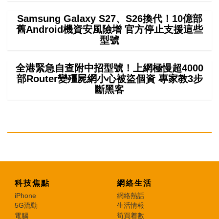
Samsung Galaxy S27、S26換代！10億部
舊Android機資安風險增 官方停止支援這些
型號
全港緊急自查附中招型號！上網極慢超4000
部Router變殭屍網小心被盜個資 專家教3步
斷黑客
科技焦點
網絡生活
iPhone
網絡熱話
5G流動
生活情報
電腦
筍買着數