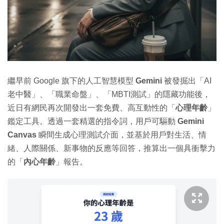
繼早前 Google 旗下的人工智慧模型
Gemini
被發掘出「AI
老中醫」、「職業命盤」、「MBTI測試」的隱藏功能後，
近日有網民再次開發出一套免費、高互動性的「
心理年齡
」
鑑定工具。透過一套精選的指令詞，用戶可驅動
Gemini
Canvas
瞬間生成心理測試介面，並基於用戶對生活、情
緒、人際關係、新事物的反應等回答，推算出一個具衝擊力
的「
內心年齡
」報告。