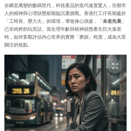
在瞬息萬變的數碼世代，科技產品的迭代速度驚人，但都市
人的精神與心理狀態卻面臨沉重挑戰。香港打工仔長期處於
「工時長、壓力大」的環境，導致身心俱疲，「
未老先衰
」
已非純粹的玩笑話。當生理年齡與精神狀態產生巨大落差
時，如何客觀評估內心世界的實際「磨損」程度，成為大眾
關注的焦點。