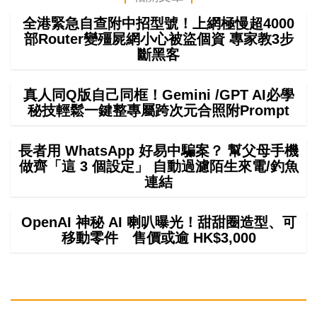
全港緊急自查附中招型號！上網極慢超4000
部Router變殭屍網小心被盜個資 專家教3步
斷黑客
真人同Q版自己同框！Gemini /GPT AI必學
秘技輕鬆一鍵整專屬跨次元合照附Prompt
長者用 WhatsApp 好易中騙案？ 幫父母手機
做齊「這 3 個設定」 自動過濾陌生來電/釣魚
連結
OpenAI 神秘 AI 喇叭曝光！甜甜圈造型、可
移動零件 售價或逾 HK$3,000