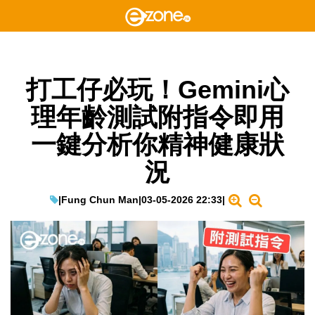
打工仔必玩！Gemini心
理年齡測試附指令即用
一鍵分析你精神健康狀
況
|
Fung Chun Man
|
03-05-2026 22:33
|