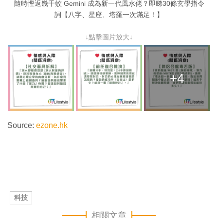
隨時慳返幾千蚊 Gemini 成為新一代風水佬？即睇30條玄學指令
詞【八字、星座、塔羅一次滿足！】
↓點擊圖片放大↓
+4
Source:
ezone.hk
科技
相關文章