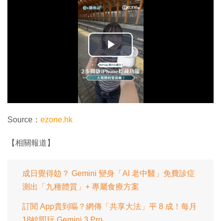
播
放
影
片
Source：
ezone.hk
【相關報道】
成日覺得攰？ Gemini 變身「AI 老中醫」免費診症
測出「九種體質」+ 專屬食療方案
訂閱 App貴到嘔？網傳「共享大法」平 8 成！每月
18蚊即玩 Gemini 3 Pro