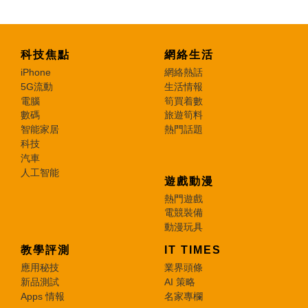
科技焦點
網絡生活
iPhone
網絡熱話
5G流動
生活情報
電腦
筍買着數
數碼
旅遊筍料
智能家居
熱門話題
科技
汽車
人工智能
遊戲動漫
熱門遊戲
電競裝備
動漫玩具
教學評測
IT TIMES
應用秘技
業界頭條
新品測試
AI 策略
Apps 情報
名家專欄