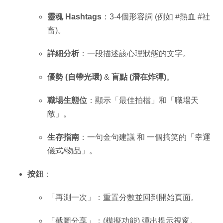
靈魂 Hashtags
：3-4個形容詞 (例如 #熱血 #社
畜)。
詳細分析
：一段描述該心理狀態的文字。
優勢 (自帶光環)
&
盲點 (潛在炸彈)
。
職場生態位
：顯示「最佳拍檔」和「職場天
敵」。
生存指南
：一句金句建議 和 一個搞笑的「幸運
儀式/物品」。
按鈕
：
「再測一次」：重置分數並回到開始頁面。
「截圖分享」：(模擬功能) 彈出提示視窗。