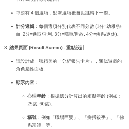
每題有 4 個選項，點擊選項後自動跳轉下一題。
計分邏輯
：每個選項分別代表不同分數 (1分=幼稚/熱
血, 2分=進取/功利, 3分=穩重/世故, 4分=佛系/退休)。
3. 結果頁面 (Result Screen) - 重點設計
請設計成一張精美的「分析報告卡片」，類似遊戲的
角色屬性面板。
顯示內容
：
心理年齡
：根據總分計算出的虛擬年齡 (例如：
25歲, 60歲)。
稱號
：例如「職場巨嬰」、「拼搏殺手」、「佛
系宗師」等。