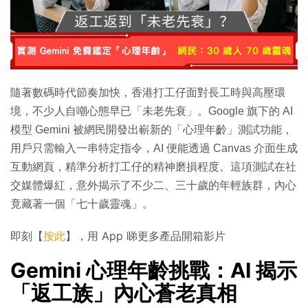
隨著數碼時代節奏加快，香港打工仔面對長工時與高壓環
境，不少人自嘲心態早已「未老先衰」。Google 旗下的 AI
模型 Gemini 被網民開發出嶄新的「心理年齡」測試功能，
用戶只需輸入一串特定指令，AI 便能透過 Canvas 介面生成
互動網頁，精準分析打工仔的精神磨損程度。這項測試在社
交媒體爆紅，意外揭示了不少二、三十歲的年輕族群，內心
竟藏著一個「七十歲靈魂」。
即刻【
按此
】，用 App 睇更多產品開箱影片
Gemini 心理年齡挑戰：AI 揭示
「返工族」內心蒼老真相