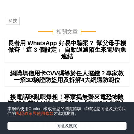
科技
相關文章
長者用 WhatsApp 好易中騙案？ 幫父母手機
做齊「這 3 個設定」 自動過濾陌生來電/釣魚
連結
網購填信用卡CVV碼等於任人攞錢？專家教
一招3D驗證防盜用及拆解4大網購防範位
接電話咪亂喂爆粗！專家揭無聲來電恐怖陰
謀 錄你聲紋AI扮你呃身邊人【自保5招必學】
本網站使用Cookies來改善您的瀏覽體驗, 請確定您同意及接受我
們的
私隱政策與使用條款
才繼續瀏覽。
舊手機 Trade-in 前只做重置唔夠？專家揭私
在Google
同意及關閉
密照殘留真相：黑客1分鐘可還原【換機前必
追蹤《e-zone》
做這步驟】