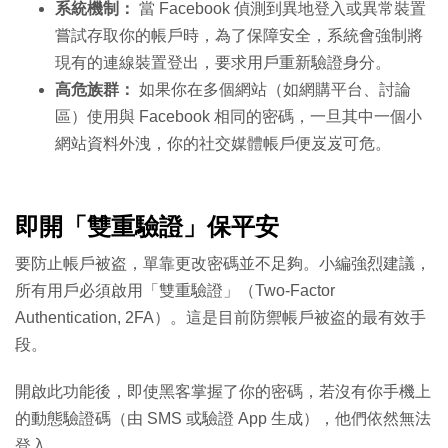
系統機制：
當 Facebook 偵測到異地登入或異常裝置
嘗試存取你的帳戶時，為了保障安全，系統會強制將
現有的連線裝置登出，要求用戶重新驗證身分。
高危族群：
如果你在多個網站（如網購平台、討論
區）使用與 Facebook 相同的密碼，一旦其中一個小
網站資料外洩，你的社交媒體帳戶便岌岌可危。
即開「雙重驗證」保平安
要防止帳戶被盗，單靠更改密碼並不足夠。小編強烈建議，
所有用戶必須啟用「雙重驗證」（Two-Factor
Authentication, 2FA）。這是目前防禦帳戶被盗的最有效手
段。
開啟此功能後，即使黑客掌握了你的密碼，若沒有你手機上
的動態驗證碼（由 SMS 或驗證 App 生成），他們依然無法
登入。