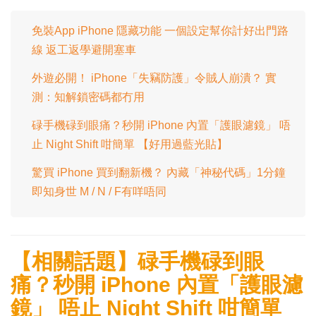
免裝App iPhone 隱藏功能 一個設定幫你計好出門路
線 返工返學避開塞車
外遊必開！ iPhone「失竊防護」令賊人崩潰？ 實
測：知解鎖密碼都冇用
碌手機碌到眼痛？秒開 iPhone 內置「護眼濾鏡」 唔
止 Night Shift 咁簡單 【好用過藍光貼】
驚買 iPhone 買到翻新機？ 內藏「神秘代碼」1分鐘
即知身世 M / N / F有咩唔同
【相關話題】碌手機碌到眼
痛？秒開 iPhone 內置「護眼濾
鏡」 唔止 Night Shift 咁簡單