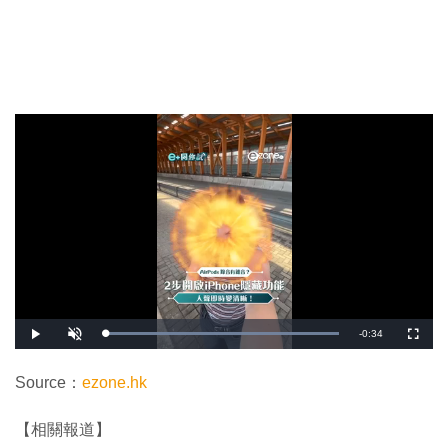
剩
-
0:34
載
播
開
全
入
放
啟
螢
完
音
幕
餘
畢
效
:
Source：
ezone.hk
1
時
0
0
.
間
【相關報道】
0
0
%