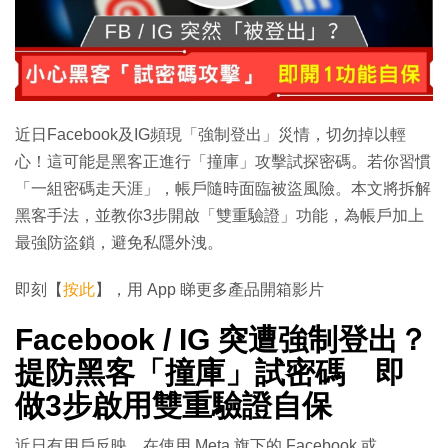
近日Facebook及IG頻現「強制登出」災情，切勿掉以輕
心！這可能是黑客正進行「撞庫」攻擊試探密碼。若你習慣
「一組密碼走天涯」，帳戶隨時面臨被盜風險。本文將拆解
黑客手法，並教你3步開啟「雙重驗證」功能，為帳戶加上
最強防盜鎖，避免私隱外洩。
即刻【
按此
】，用 App 睇更多產品開箱影片
Facebook / IG 突遭強制登出？
提防黑客「撞庫」試密碼 即
做3步啟用雙重驗證自保
近日有用戶反映，在使用 Meta 旗下的 Facebook 或