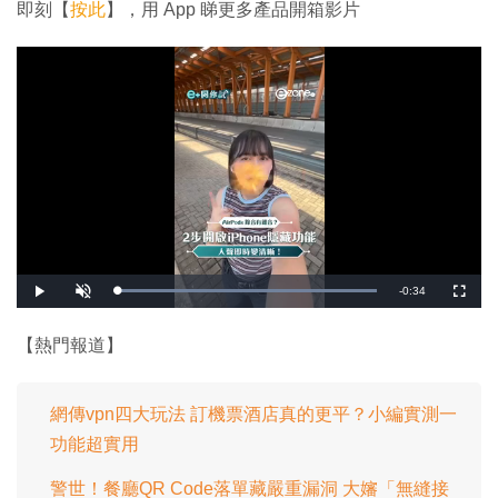
即刻【
按此
】，用 App 睇更多產品開箱影片
剩
-
0:34
載
播
開
全
入
放
啟
螢
完
音
幕
餘
畢
效
:
【熱門報道】
1
時
0
0
.
間
0
0
網傳vpn四大玩法 訂機票酒店真的更平？小編實測一
%
功能超實用
警世！餐廳QR Code落單藏嚴重漏洞 大嬸「無縫接