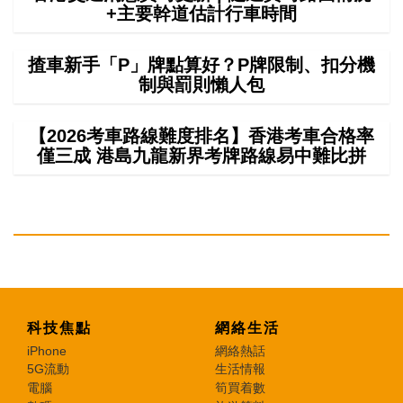
+主要幹道估計行車時間
揸車新手「P」牌點算好？P牌限制、扣分機
制與罰則懶人包
【2026考車路線難度排名】香港考車合格率
僅三成 港島九龍新界考牌路線易中難比拼
科技焦點
網絡生活
iPhone
網絡熱話
5G流動
生活情報
電腦
筍買着數