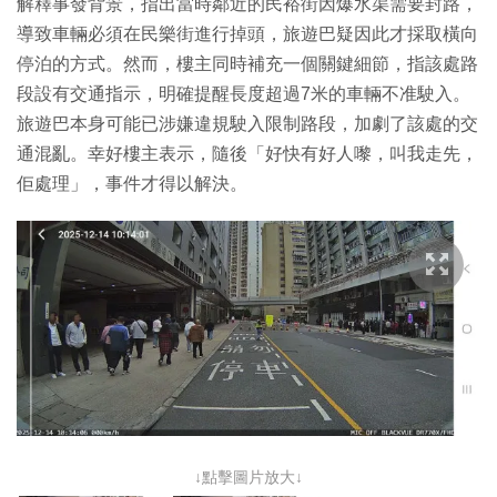
解釋事發背景，指出當時鄰近的民裕街因爆水渠需要封路，
導致車輛必須在民樂街進行掉頭，旅遊巴疑因此才採取橫向
停泊的方式。然而，樓主同時補充一個關鍵細節，指該處路
段設有交通指示，明確提醒長度超過7米的車輛不准駛入。
旅遊巴本身可能已涉嫌違規駛入限制路段，加劇了該處的交
通混亂。幸好樓主表示，隨後「好快有好人嚟，叫我走先，
佢處理」，事件才得以解決。
↓點擊圖片放大↓