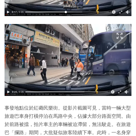
事發地點位於紅磡民樂街。從影片截圖可見，當時一輛大型
旅遊巴車身打橫停泊在馬路中央，佔據大部分路面空間。由
於前路被擋，拍片車主的車輛被迫滯留，無法駛走。在旅遊
巴「攔路」期間，大批疑似旅客陸續下車。此時，一名身穿