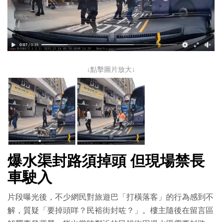
↓點擊圖片放大↓
爆水渠封路須掉頭 但現場禁長
車駛入
片段曝光後，不少網民對旅遊巴「打橫落客」的行為感到不
解，質疑「要掉頭咩？民裕街封咗？」。樓主隨後在留言區