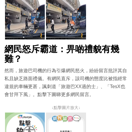
網民怒斥霸道：畀啲禮貌有幾
難？
然而，旅遊巴司機的行為引爆網民怒火，紛紛留言批評其自
私且缺乏路面禮儀。有網民直斥，該司機的態度比被指經常
違規的車輛更甚，諷刺道「旅遊巴XX過的士」、「TesX也
會甘拜下風」。點擊下圖睇更多網民留言。
↓點擊圖片放大↓