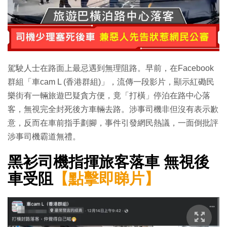
駕駛人士在路面上最忌遇到無理阻路。早前，在Facebook
群組「車cam L (香港群組)」，流傳一段影片，顯示紅磡民
樂街有一輛旅遊巴疑貪方便，竟「打橫」停泊在路中心落
客，無視完全封死後方車輛去路。涉事司機非但沒有表示歉
意，反而在車前指手劃腳，事件引發網民熱議，一面倒批評
涉事司機霸道無禮。
黑衫司機指揮旅客落車 無視後
車受阻
【點擊即睇片】