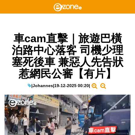
車cam直擊｜旅遊巴橫
泊路中心落客 司機少理
塞死後車 兼惡人先告狀
惹網民公審【有片】
|
Johannes
|
19-12-2025 00:20
|