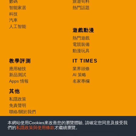
數碼
旅遊筍料
智能家居
熱門話題
科技
汽車
人工智能
遊戲動漫
熱門遊戲
電競裝備
動漫玩具
教學評測
IT TIMES
應用秘技
業界頭條
新品測試
AI 策略
Apps 情報
名家專欄
其他
私隱政策
免責聲明
聯絡/關於我們
本網站使用Cookies來改善您的瀏覽體驗, 請確定您同意及接受我
© 2026 e-zone. All Rights Reserved.
們的
私隱政策與使用條款
才繼續瀏覽。