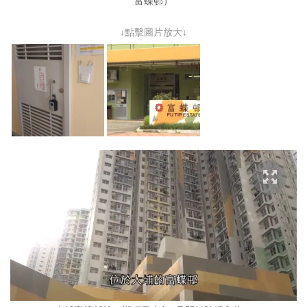
富蝶邨）
↓點擊圖片放大↓