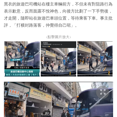
黑衣的旅遊巴司機站在樓主車輛前方，不但未有對阻路行為
表示歉意，反而面露不悅神色，向後方比劃了一下手勢後，
才走開，隨即站在旅遊巴車頭位置，等待乘客下車。事主批
評，「打横封路落客，仲覺得自己啱」。
↓點擊圖片放大↓