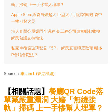
軌」掃碼 上一手慘幫人埋單？
Apple Store紙袋自燃起火 巨型火舌引顧客圍觀 袋中
一物引起火災
港人直擊公屋爆門全過程 疑工程公司進富蝶邨收樓
網民熱議支持執法
私家車後窗玻璃驚見「5P」 網民直言嘩眾取寵 咁多
P會唔會犯法？
Source：
車cam L (香港群組)
【相關話題】
餐廳QR Code落
單藏嚴重漏洞 大嬸「無縫接
軌」掃碼 上一手慘幫人埋單？