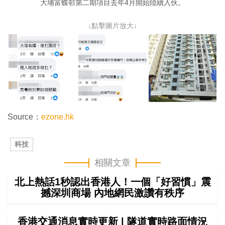
大埔富蝶邨第二期項目去年4月開始陸續入伙。
↓點擊圖片放大↓
Source：
ezone.hk
科技
相關文章
北上熱話1秒認出香港人！一個「好習慣」震
撼深圳商場 內地網民激讚有秩序
香港交通消息實時更新 | 隧道實時路面情況