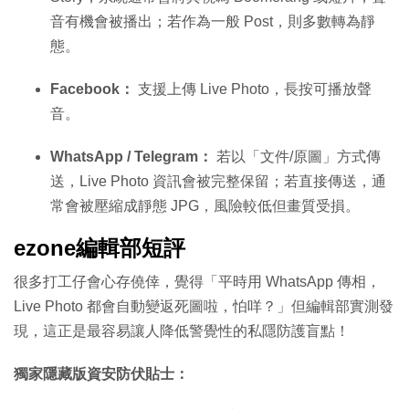
音有機會被播出；若作為一般 Post，則多數轉為靜
態。
Facebook：
支援上傳 Live Photo，長按可播放聲
音。
WhatsApp / Telegram：
若以「文件/原圖」方式傳
送，Live Photo 資訊會被完整保留；若直接傳送，通
常會被壓縮成靜態 JPG，風險較低但畫質受損。
ezone編輯部短評
很多打工仔會心存僥倖，覺得「平時用 WhatsApp 傳相，
Live Photo 都會自動變返死圖啦，怕咩？」但編輯部實測發
現，這正是最容易讓人降低警覺性的私隱防護盲點！
獨家隱藏版資安防伏貼士：