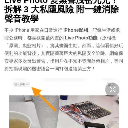
拆解 3 大私隱風險 附一鍵消除
聲音教學
不少 iPhone 用家在日常進行
iPhone影相
、記錄生活或處
理公務時，都喜歡開啟內置的
Live Photo功能
（原相機
「原圖」動態相片），貪其畫面生動。然而，這個看似好玩
便利的功能背後，其實隱藏著巨大的私隱安全陷阱。網絡保
安專家多次發出警告，指用戶在不知不覺間外傳相片，等同
將拍攝現場的機密語音一同打包送給第三方！