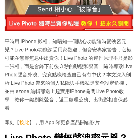
平時用 iPhone 影相，知唔知一個貼心功能隨時變洩密元
兇？Live Photo功能深受用家歡迎，但資安專家警告，它極
可能在無聲無息中出賣你！Live Photo 的運作原理不只是影
一張相，而是會錄下前後 3 秒的動態和聲音，隨時導致Live
Photo聲音外洩。究竟點樣檢查自己有冇中伏？本文深入剖
析 Live Photo 帶來的個人私隱與手機私隱安全設定危機，
並由 ezone 編輯部送上超實用iPhone關閉Live Photo教
學，教你一鍵剔除聲音，返工處理公務、出街影相自保必
看！
即刻【
按此
】，用 App 睇更多產品開箱影片
Live Photo 變無聲洩密元兇？