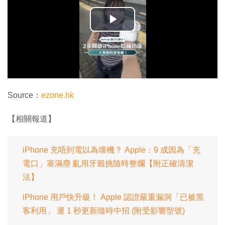
播
放
影
片
Source：
ezone.hk
【相關報道】
iPhone 充唔到電以為壞機？ Apple：9 成因為「充
電口」塞滿塵 亂用牙籤挑隨時整爛【附正確清潔
法】
iPhone 用戶快升級！ Apple 認證嚴重漏洞「已被黑
客利用」 遲 1 秒更新隨時中招 (附受影響型號)