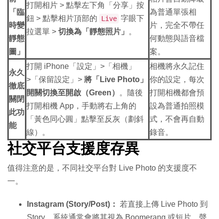
打開相片 > 點擊左下角「分享」按
「臨
為普通單張相
鈕 > 點擊相片頂部的
字眼下
Live
時變
片，完全不帶任
拉選單 >
切換為「靜態照片」
。
靜態
何動態與語音檔
圖」
案。
打開 iPhone「設定」>「相機」
相機將永久記住
永久
>「保留設定」>
將「Live Photo」
你的設定，每次
徹底
開關切換至開啟（Green）
。隨後
打開相機都會預
關閉
打開相機 App，手動將右上角的
設為普通拍照模
此功
「黃色同心圓」點擊至反灰（劃斜
式，不會再自動
能
線）。
錄音。
社交平台支援度存異
值得注意的是，不同社交平台對 Live Photo 的支援度不
一。
Instagram (Story/Post)：
若直接上傳 Live Photo 到
Story，系統通常會將其視為 Boomerang 或短片，聲