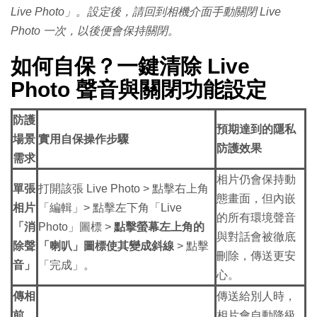
Live Photo」。設定後，請回到相機介面手動關閉 Live
Photo 一次，以後便會保持關閉。
如何自保？一鍵清除
Live
Photo 聲音與關閉功能設定
防護
預期達到的隱私
場景
實用自保操作步驟
防護效果
需求
相片仍會保持動
單張
打開該張 Live Photo > 點擊右上角
態畫面，但內嵌
相片
「編輯」> 點擊左下角「Live
的所有環境聲音
「消
Photo」圖標 >
點擊螢幕左上角的
與對話會被徹底
除聲
「喇叭」圖標使其變成斜線
> 點擊
刪除，傳送更安
音」
「完成」。
心。
傳相
傳送給別人時，
前
相片會自動降級