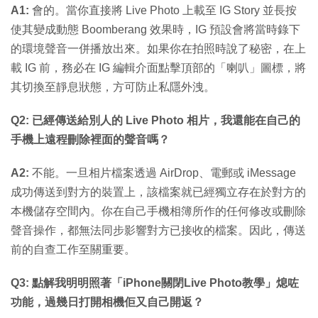
A1:
會的。當你直接將 Live Photo 上載至 IG Story 並長按
使其變成動態 Boomberang 效果時，IG 預設會將當時錄下
的環境聲音一併播放出來。如果你在拍照時說了秘密，在上
載 IG 前，務必在 IG 編輯介面點擊頂部的「喇叭」圖標，將
其切換至靜息狀態，方可防止私隱外洩。
Q2: 已經傳送給別人的 Live Photo 相片，我還能在自己的
手機上遠程刪除裡面的聲音嗎？
A2:
不能。一旦相片檔案透過 AirDrop、電郵或 iMessage
成功傳送到對方的裝置上，該檔案就已經獨立存在於對方的
本機儲存空間內。你在自己手機相簿所作的任何修改或刪除
聲音操作，都無法同步影響對方已接收的檔案。因此，傳送
前的自查工作至關重要。
Q3: 點解我明明照著「iPhone關閉Live Photo教學」熄咗
功能，過幾日打開相機佢又自己開返？