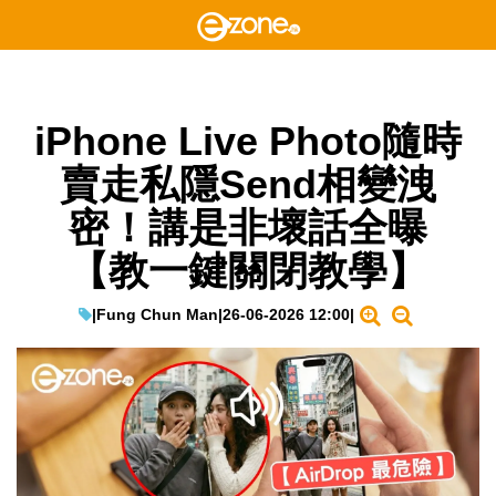
iPhone Live Photo隨時
賣走私隱Send相變洩
密！講是非壞話全曝
【教一鍵關閉教學】
|
Fung Chun Man
|
26-06-2026 12:00
|