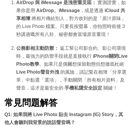
AirDrop 與 iMessage 是洩密重災區：
實測證實，如
果你是用
AirDrop、iMessage
，或是透過
iCloud 共
享相簿
將相片傳給別人，對方收到的是「原汁原味」
的 Live Photo 檔案。只要長按螢幕，你拍照時前後 3
秒講過嘅所有八卦、秘密都會當場原音重現！
公務影相主動防禦：
返工幫公司影合約、影公司環境
時，最強力的防禦手段就是直接執行
iPhone關閉Live
Photo教學
。如果只是偶爾想保留動態但想徹底杜絕
Live Photo聲音外洩
的風險，請記緊在相簿「分享選
單」中點選「選項」，手動關閉「所有相片資料」及
聲音，這才是最安全的
手機私隱安全設定
關鍵！
常見問題解答
Q1: 如果我將 Live Photo 貼去 Instagram (IG) Story，其
他人會聽到我背景的說話聲音嗎？