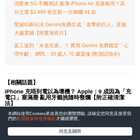
消委會 5G 手機測試 最薄 iPhone Air 竟最耐用？高
分之選 $2,499 有交易 一次睇曬 41 款
聖誕IG新玩法 Gemini免費生成「進擊的巨人」景越
大越震撼【附實測有片】
返工返到「未老先衰」？ 實測 Gemini 免費鑑定「心
理年齡」 網民：30 歲人 70 歲靈魂 (附測試指令)
【相關話題】
iPhone 充唔到電以為壞機？ Apple：9 成因為「充
電口」塞滿塵 亂用牙籤挑隨時整爛【附正確清潔
法】
本網站使用Cookies來改善您的瀏覽體驗, 請確定您同意及接受我
不少 iPhone 用戶遇上充電故障時，常誤以為是電池或零件
們的
私隱政策與使用條款
才繼續瀏覽。
損毀。其實高達九成個案均由充電口積聚棉絮引起，惟錯誤
在Google
使用 Blu Tack 或金屬針清潔極易導致短路或硬件永久受
同意及關閉
追蹤《e-zone》
損。本文教你如何利用非導電工具及壓縮空氣正確除塵，助