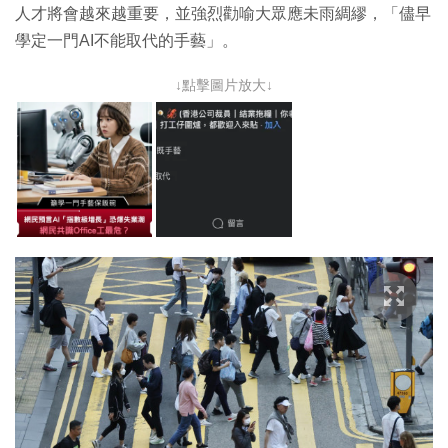
人才將會越來越重要，並強烈勸喻大眾應未雨綢繆，「儘早
學定一門AI不能取代的手藝」。
↓點擊圖片放大↓