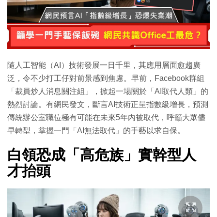
隨人工智能（AI）技術發展一日千里，其應用層面愈趨廣
泛，令不少打工仔對前景感到焦慮。早前，Facebook群組
「裁員炒人消息關注組」，掀起一場關於「AI取代人類」的
熱烈討論。有網民發文，斷言AI技術正呈指數級增長，預測
傳統辦公室職位極有可能在未來5年內被取代，呼籲大眾儘
早轉型，掌握一門「AI無法取代」的手藝以求自保。
白領恐成「高危族」實幹型人
才抬頭