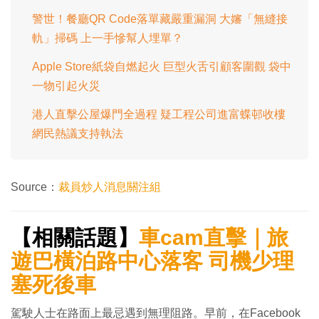
警世！餐廳QR Code落單藏嚴重漏洞 大嬸「無縫接
軌」掃碼 上一手慘幫人埋單？
Apple Store紙袋自燃起火 巨型火舌引顧客圍觀 袋中
一物引起火災
港人直擊公屋爆門全過程 疑工程公司進富蝶邨收樓
網民熱議支持執法
Source：
裁員炒人消息關注組
【相關話題】
車cam直擊｜旅
遊巴橫泊路中心落客 司機少理
塞死後車
駕駛人士在路面上最忌遇到無理阻路。早前，在Facebook