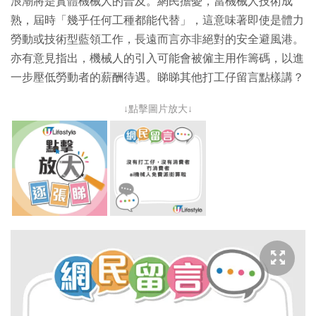
浪潮將是實體機械人的普及。網民擔憂，當機械人技術成
熟，屆時「幾乎任何工種都能代替」，這意味著即使是體力
勞動或技術型藍領工作，長遠而言亦非絕對的安全避風港。
亦有意見指出，機械人的引入可能會被僱主用作籌碼，以進
一步壓低勞動者的薪酬待遇。睇睇其他打工仔留言點樣講？
↓點擊圖片放大↓