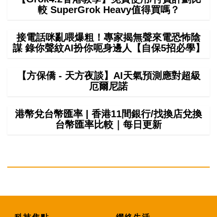
較 SuperGrok Heavy值得買嗎？
接電話咪亂喂爆粗！專家揭無聲來電恐怖陰
謀 錄你聲紋AI扮你呃身邊人【自保5招必學】
【方保僑 - 天方夜談】AI天氣預測應對超級
厄爾尼諾
港幣兌台幣匯率 | 香港11間銀行/找換店兌換
台幣匯率比較｜每日更新