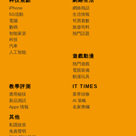
科技焦點
網絡生活
iPhone
網絡熱話
5G流動
生活情報
電腦
筍買着數
數碼
旅遊筍料
智能家居
熱門話題
科技
汽車
人工智能
遊戲動漫
熱門遊戲
電競裝備
動漫玩具
教學評測
IT TIMES
應用秘技
業界頭條
新品測試
AI 策略
Apps 情報
名家專欄
其他
私隱政策
免責聲明