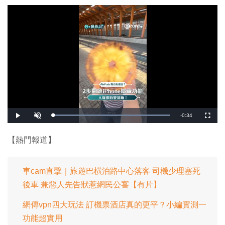
剩
-
0:34
載
播
開
全
入
放
啟
螢
完
音
幕
餘
畢
效
:
【熱門報道】
1
時
0
0
.
間
0
0
車cam直擊｜旅遊巴橫泊路中心落客 司機少理塞死
%
後車 兼惡人先告狀惹網民公審【有片】
網傳vpn四大玩法 訂機票酒店真的更平？小編實測一
功能超實用