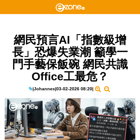
網民預言AI「指數級增
長」恐爆失業潮 籲學一
門手藝保飯碗 網民共識
Office工最危？
|
Johannes
|
03-02-2026 08:20
|