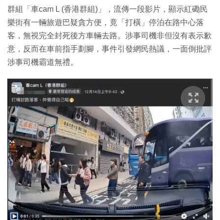
群組「車cam L (香港群組)」，流傳一段影片，顯示紅磡民
樂街有一輛旅遊巴疑貪方便，竟「打橫」停泊在路中心落
客，無視完全封死後方車輛去路。涉事司機非但沒有表示歉
意，反而在車前指手劃腳，事件引發網民熱議，一面倒批評
涉事司機霸道無禮。