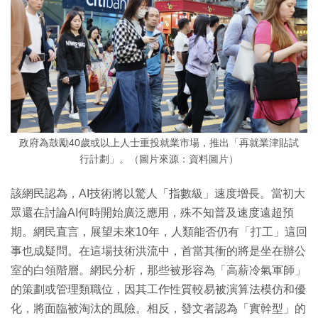
政府為鼓勵40歲或以上人士重投就業市場，推出「再就業津貼試
行計劃」。（圖片來源：資料圖片）
該網民認為，AI技術將以驚人「指數級」速度增長。當初大
眾還在討論AI何時開始廣泛應用，殊不知普及速度遠超預
期。網民直言，展望未來10年，人類能否仍有「打工」這回
事也成疑問。在這場技術洪流中，首當其衝的將是坐在辦公
室的白領階層。網民分析，那些被形容為「高薪冷氣軍師」
的策劃或管理類職位，因其工作性質較易被演算法模仿和優
化，將面臨被淘汰的風險。相反，發文者認為「實幹型」的