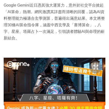
Google Gemini近日憑其強大運算力，意外於社交平台掀起
「AI算命」熱潮。網民激讚其詳盡而清晰的回覆，認為AI資
料整理能力極適合玄學測算，普遍得出滿意結果。本文將整
理30條AI算命指令庫，涵蓋中西玄學及「賽博算命」，八
字、星座、塔羅占卜一次滿足，引領讀者體驗AI與命理的嶄
新結合。