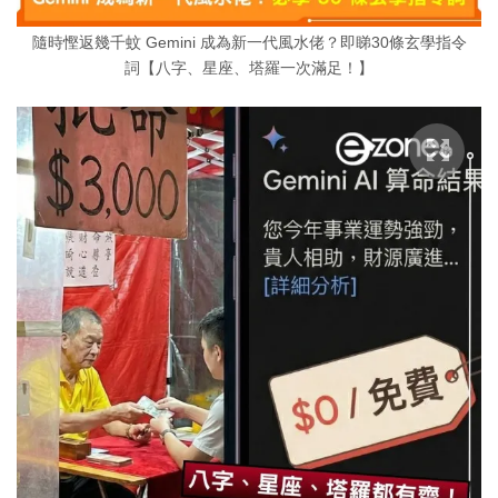
隨時慳返幾千蚊 Gemini 成為新一代風水佬？即睇30條玄學指令
詞【八字、星座、塔羅一次滿足！】