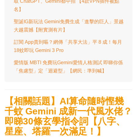
取 ChatGPT、Gemini都中招 【4款VPN插件被點
名】
聖誕IG新玩法 Gemini免費生成「進擊的巨人」景越
大越震撼【附實測有片】
訂閱 App貴到嘔？網傳「共享大法」平 8 成！每月
18蚊即玩 Gemini 3 Pro
愛情版 MBTI 免費玩Gemini愛情人格測試 即睇你係
「焦慮型」定「迴避型」【網民：準到喊】
【相關話題】AI算命隨時慳幾
千蚊 Gemini 成新一代風水佬？
即睇30條玄學指令詞【八字、
星座、塔羅一次滿足！】