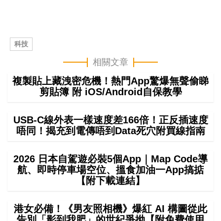
科技
相關文章
複製貼上藏洩密危機！熱門App驚爆無聲偷睇
剪貼簿 附 iOS/Android自保教學
USB-C線外表一樣速度差166倍！正反插速度
唔同！揭充到電傳唔到Data死穴附買線指南
2026 日本自駕遊必裝5個App｜Map Code導
航、即時停車場空位、搵食加油一App搞掂
【附下載連結】
港女必備！《男友照相機》爆紅 AI 構圖從此
告別「影到我肥」的世紀爭拗【附免費使用