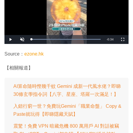
剩
-
0:34
載
播
開
全
入
放
啟
螢
完
音
幕
餘
畢
效
:
Source：
ezone.hk
1
時
0
0
.
間
【相關報道】
0
0
%
AI算命隨時慳幾千蚊 Gemini 成新一代風水佬？即睇
30條玄學指令詞【八字、星座、塔羅一次滿足！】
入錯行窮一世？免費玩Gemini「職業命盤」 Copy &
Paste就玩得【即睇隱藏天賦】
震驚！免費 VPN 暗藏危機 800 萬用戶 AI 對話被竊