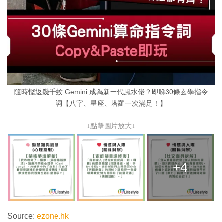
隨時慳返幾千蚊 Gemini 成為新一代風水佬？即睇30條玄學指令
詞【八字、星座、塔羅一次滿足！】
↓點擊圖片放大↓
+4
Source:
ezone.hk