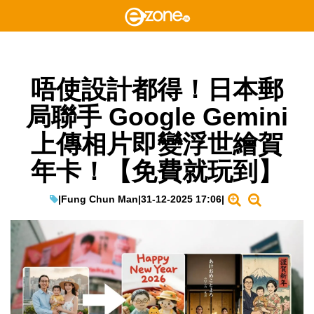
唔使設計都得！日本郵
局聯手 Google Gemini
上傳相片即變浮世繪賀
年卡！【免費就玩到】
|
Fung Chun Man
|
31-12-2025 17:06
|