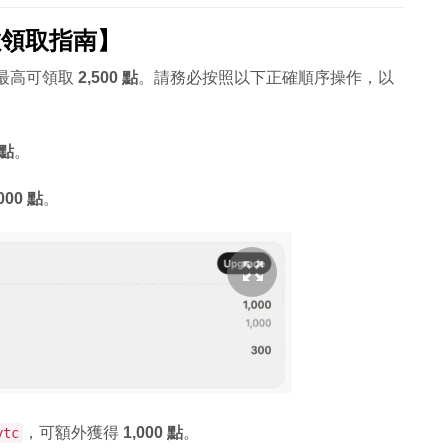
數領取指南】
，最高可領取
2,500 點
。請務必按照以下正確順序操作，以
 點
。
,000 點
。
，可額外獲得
1,000 點
。
ytc