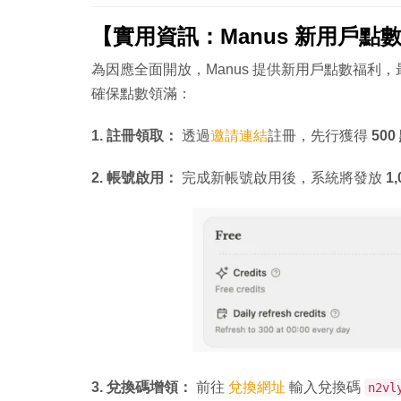
【實用資訊：Manus 新用戶點
為因應全面開放，Manus 提供新用戶點數福利
確保點數領滿：
1. 註冊領取：
透過
邀請連結
註冊，先行獲得
500
2. 帳號啟用：
完成新帳號啟用後，系統將發放
1
3. 兌換碼增領：
前往
兌換網址
輸入兌換碼
n2vl