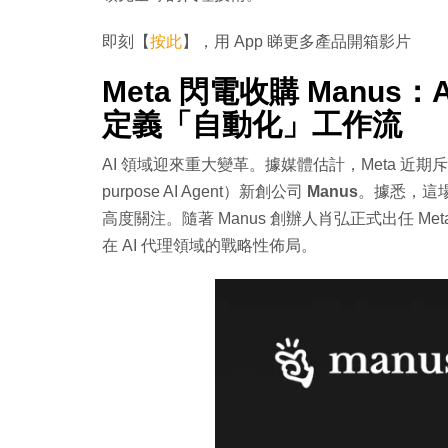
即刻【
按此
】，用 App 睇更多產品開箱影片
Meta 閃電收購 Manus：
定義「自動化」工作流
AI 領域迎來重大變革。據媒體估計，Meta 近期
purpose AI Agent）新創公司
Manus
。據悉，這
高度關注。隨著 Manus 創辦人肖弘正式出任 M
在 AI 代理領域的戰略性佈局。