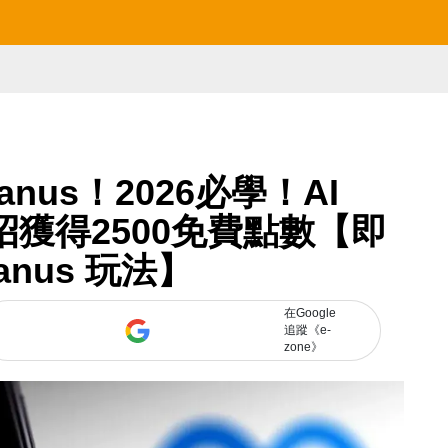
anus！2026必學！AI
1招獲得2500免費點數【即
anus 玩法】
在Google
追蹤《e-
zone》