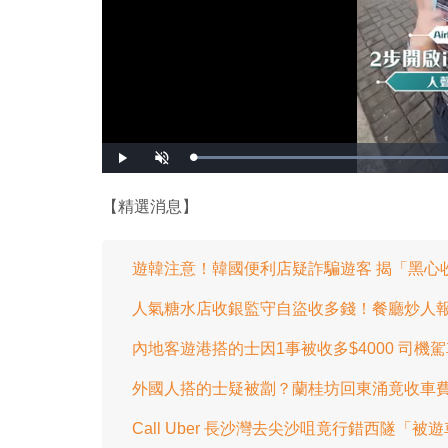
播
開
放
啟
音
效
【精選消息】
遊韓注意！韓國便利店疑詐騙遊客 揭「黑心
人氣糖水店收銀監守自盜收多錢！餐廳炒人
內地客遊港搭的士因1事被收多$4000 司
外國人搭的士疑被劏？蘭桂坊回東涌竟收車費 
Call Uber 長沙灣去尖沙咀竟行錯西隧「被遊