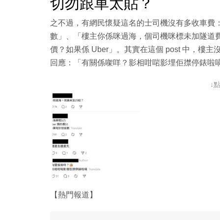
切勿跟車太貼？
之不過，有網民懷疑這名的士司機沒有多收車費：「過海
數」、「樓主你係咪過海，個司機咪標未加隧道
價？如果係 Uber」。其實在這個 post 中
回應：「有關係㗎咩？影相咁啱影埋佢㩒停錶啦
↓
【熱門報道】