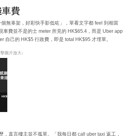
錢車費
 係無一個無辜架，好彩快手影低咗」，單看文字都 feel 到相當
現車費並不是的士 meter 所見的 HK$65.4，而是 Uber app
 自己的 HK$5 行政費，即是 total HK$95 才埋單。
點擊圖片放大↓
直言樓主並不孤單。「我每日都 call uber taxi 返工，