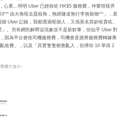
心累…明明 Uber 已經收咗 HK$5 服務費，仲要咁樣畀
$463^^ 由大角咀去荔枝角，無經隧道無行李無寵物^^」，甚
 Uber 記錄，我都遇過呢個人，又係莫名其妙收貴咗。
」。另有網民解釋這現象並不是新鮮事，但似乎 Uber 對
都會入多，因為平台會收司機服務費，司機會直接將服務費轉嫁乘
更會亂收費」，以及「其實隻隻都會亂入，
佢搏你 10 單得 2
點擊圖片放大↓