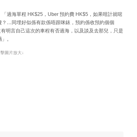
單程 HK$25，Uber 預約費 HK$5，如果咁計就啱
費？…同埋好似係有款係唔跟咪錶，預約係收預約個個
，樓主沒有明言自己這次的車程有否過海，以及談及去那兒，只是
喎」。
點擊圖片放大↓