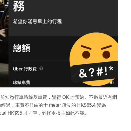
事前知悉行車路線及車費，覺得 OK 才預約。不過最近有網
l 中的士的經過，車費不只由的士 meter 所見的 HK$65.4 變為
 total HK$95 才埋單，難怪令樓主如此不滿。