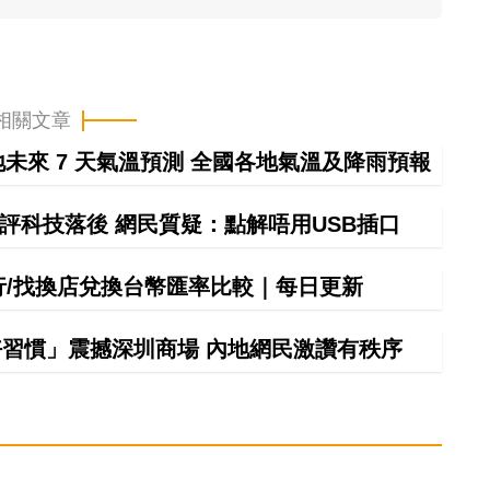
相關文章
未來 7 天氣溫預測 全國各地氣溫及降雨預報
評科技落後 網民質疑：點解唔用USB插口
銀行/找換店兌換台幣匯率比較｜每日更新
習慣」震撼深圳商場 內地網民激讚有秩序