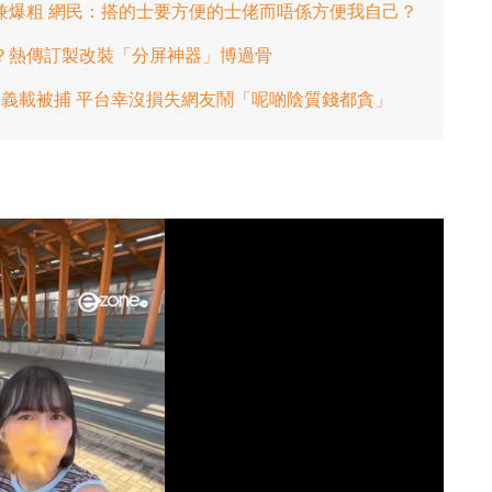
兼爆粗 網民：搭的士要方便的士佬而唔係方便我自己？
？熱傳訂製改裝「分屏神器」博過骨
災義載被捕 平台幸沒損失網友鬧「呢啲陰質錢都貪」