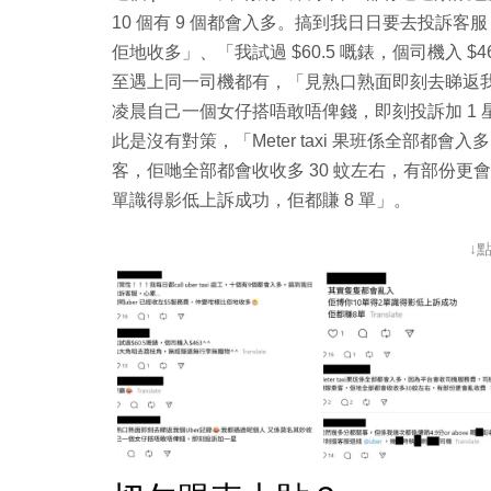
10 個有 9 個都會入多。搞到我日日要去投訴客服，
佢地收多」、「我試過 $60.5 嘅錶，個司機入 
至遇上同一司機都有，「見熟口熟面即刻去睇返我個
凌晨自己一個女仔搭唔敢唔俾錢，即刻投訴加 1 星
此是沒有對策，「Meter taxi 果班係全部
客，佢哋全部都會收收多 30 蚊左右，有部份
單識得影低上訴成功，佢都賺 8 單」。
↓