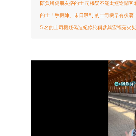
陪負腳傷朋友搭的士 司機疑不滿太短途鬧客
的士「手機陣」末日殺到 的士司機早有後著
5 名的士司機疑偽造紀錄訛稱參與宏福苑火