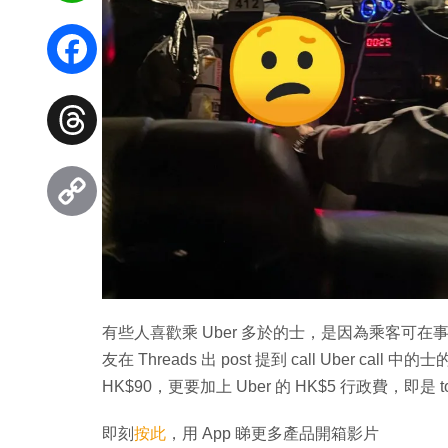
WhatsApp
Facebook
Threads
Copy
Link
有些人喜歡乘 Uber 多於的士，是因為乘客可在
友在 Threads 出 post 提到 call Uber cal
HK$90，更要加上 Uber 的 HK$5 行政費，即是
即刻
按此
，用 App 睇更多產品開箱影片