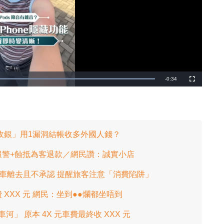
剩
-
0:34
載
全
入
螢
完
幕
餘
畢
:
1
時
0
0
.
間
0
0
收銀」用1漏洞結帳收多外國人錢？
%
報警+蝕抵為客退款／網民讚：誠實小店
機駕車離去且不承認 提醒旅客注意「消費陷阱」
XXX 元 網民：坐到●●爛都坐唔到
車河」 原本 4X 元車費最終收 XXX 元