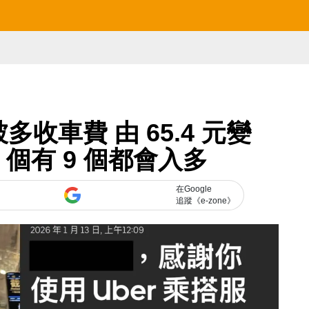
被多收車費 由 65.4 元變
0 個有 9 個都會入多
在Google
追蹤《e-zone》