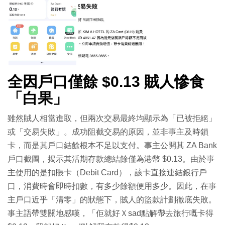
全因戶口僅餘 $0.13 賊人慘食
「白果」
雖然賊人相當進取，但兩次交易最終均顯示為「已被拒絕」
或「交易失敗」。成功阻截交易的原因，並非事主及時鎖
卡，而是其戶口結餘根本不足以支付。事主公開其 ZA Bank
戶口截圖，揭示其活期存款總結餘僅為港幣 $0.13。由於事
主使用的是扣賬卡（Debit Card），該卡直接連結銀行戶
口，消費時會即時扣數，有多少餘額便用多少。因此，在事
主戶口近乎「清零」的狀態下，賊人的盜款計劃徹底失敗。
事主語帶雙關地感嘆，「佢就好Ｘsad點解帶去旅行嘅卡得