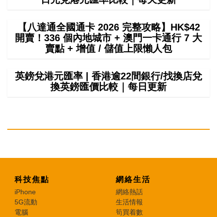
【八達通全國通卡 2026 完整攻略】HK$42
開賣！336 個內地城市 + 澳門一卡通行 7 大
賣點 + 增值 / 儲值上限懶人包
英鎊兌港元匯率 | 香港逾22間銀行/找換店兌
換英鎊匯價比較｜每日更新
科技焦點
網絡生活
iPhone
網絡熱話
5G流動
生活情報
電腦
筍買着數