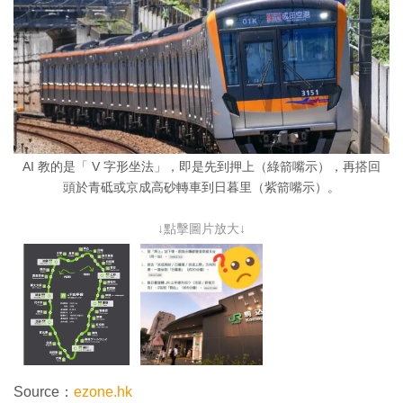
AI 教的是「 V 字形坐法」，即是先到押上（綠箭嘴示），再搭回
頭於青砥或京成高砂轉車到日暮里（紫箭嘴示）。
↓點擊圖片放大↓
Source：
ezone.hk