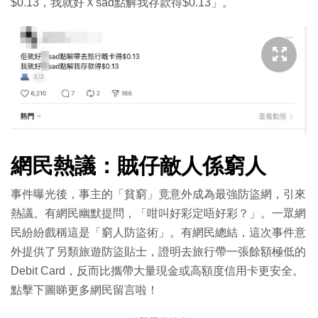
$0.13，我就好Ｘsad點解我存款得$0.13」。
網民熱議：賊仔敵人係窮人
事件曝光後，事主的「貧窮」竟意外成為最強防盜網，引來
熱議。有網民幽默提問，「咁叫好彩定唔好彩？」。一眾網
民紛紛戲稱這是「窮人防盜術」。有網民總結，這次事件意
外提供了另類旅遊防盜貼士，證明去旅行帶一張餘額極低的
Debit Card，反而比攜帶大量現金或高額度信用卡更安全。
點擊下圖睇更多網民留言啦！