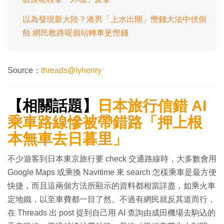
以為發現新大陸？港男「上水出閘」慳錢大法中伏倒
蝕 網民教路呢個站轉車更慳錢
Source：
threads@lyhenry
【相關話題】
日本旅行信錯 AI
乘車路線慘被帶錯路「押上根
本無車去日暮里」
不少遊客到日本東京旅行要 check 交通路線時，大多數會用
Google Maps 或乘換 Navitime 來 search 怎樣乘車是最方便
快捷，而且這兩個方法所顯示的資料都相當詳盡，如乘火車
定地鐵，以至車費都一目了然。不過有網民就反其道而行，
在 Threads 出 post 提到自己用 AI 查詢由成田機場去駒込的