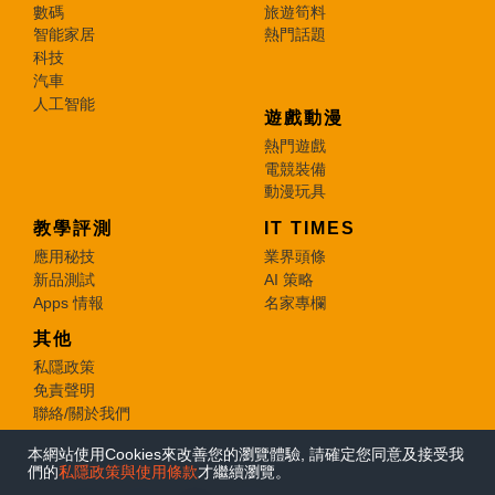
數碼
旅遊筍料
智能家居
熱門話題
科技
汽車
人工智能
遊戲動漫
熱門遊戲
電競裝備
動漫玩具
教學評測
IT TIMES
應用秘技
業界頭條
新品測試
AI 策略
Apps 情報
名家專欄
其他
私隱政策
免責聲明
聯絡/關於我們
本網站使用Cookies來改善您的瀏覽體驗, 請確定您同意及接受我
© 2026 e-zone. All Rights Reserved.
們的
私隱政策與使用條款
才繼續瀏覽。