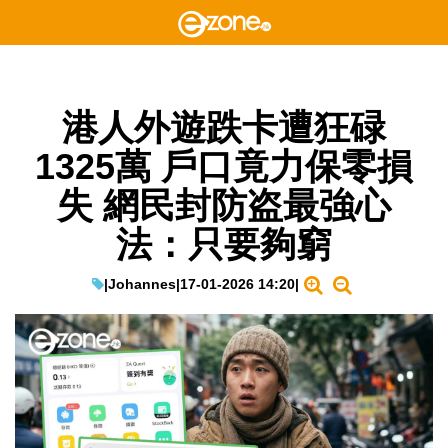
港人外遊跌卡遭狂碌
1325萬 戶口竟力保零損
失 網民封防盗最強心
法：只要夠窮
|
Johannes
|
17-01-2026 14:20
|