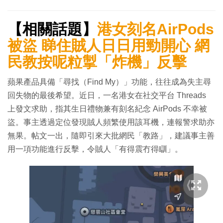
【相關話題】
港女刻名AirPods
被盜 睇住賊人日日用勁開心 網
民教按呢粒掣「炸機」反擊
蘋果產品具備「尋找（Find My）」功能，往往成為失主尋
回失物的最後希望。近日，一名港女在社交平台 Threads
上發文求助，指其生日禮物兼有刻名紀念 AirPods 不幸被
盜。事主透過定位發現賊人頻繁使用該耳機，連報警求助亦
無果。帖文一出，隨即引來大批網民「教路」，建議事主善
用一項功能進行反擊，令賊人「有得震冇得瞓」。