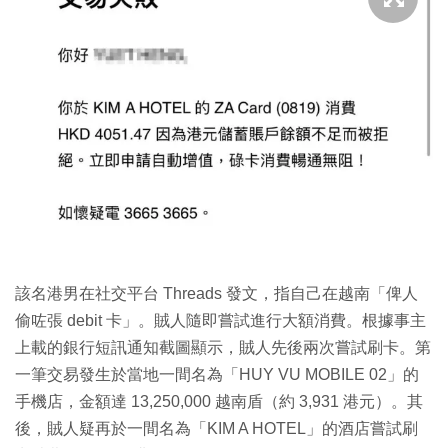
該名港男在社交平台 Threads 發文，指自己在越南「俾人
偷咗張 debit 卡」。賊人隨即嘗試進行大額消費。根據事主
上載的銀行短訊通知截圖顯示，賊人先後兩次嘗試刷卡。第
一筆交易發生於當地一間名為「HUY VU MOBILE 02」的
手機店，金額達 13,250,000 越南盾（約 3,931 港元）。其
後，賊人疑再於一間名為「KIM A HOTEL」的酒店嘗試刷