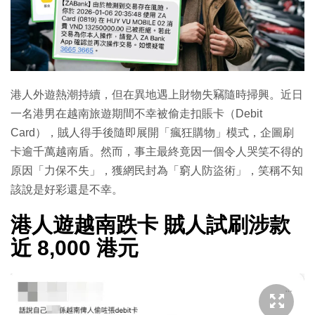
港人外遊熱潮持續，但在異地遇上財物失竊隨時掃興。近日
一名港男在越南旅遊期間不幸被偷走扣賬卡（Debit
Card），賊人得手後隨即展開「瘋狂購物」模式，企圖刷
卡逾千萬越南盾。然而，事主最終竟因一個令人哭笑不得的
原因「力保不失」，獲網民封為「窮人防盜術」，笑稱不知
該說是好彩還是不幸。
港人遊越南跌卡 賊人試刷涉款
近 8,000 港元