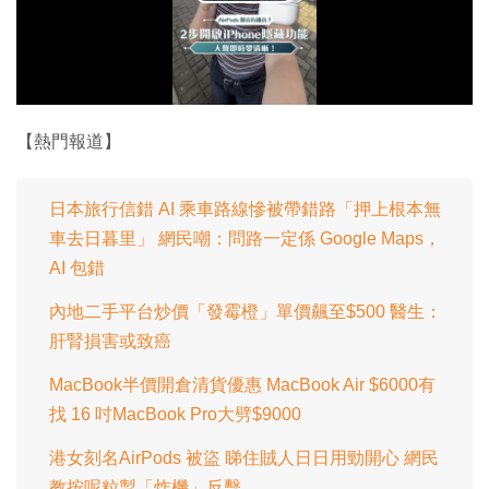
播
放
影
片
【熱門報道】
日本旅行信錯 AI 乘車路線慘被帶錯路「押上根本無
車去日暮里」 網民嘲：問路一定係 Google Maps，
AI 包錯
內地二手平台炒價「發霉橙」單價飆至$500 醫生：
肝腎損害或致癌
MacBook半價開倉清貨優惠 MacBook Air $6000有
找 16 吋MacBook Pro大劈$9000
港女刻名AirPods 被盜 睇住賊人日日用勁開心 網民
教按呢粒掣「炸機」反擊