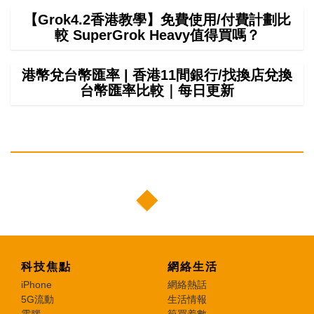
【Grok4.2香港教學】免費使用/付費計劃比
較 SuperGrok Heavy值得買嗎？
港幣兌台幣匯率 | 香港11間銀行/找換店兌換
台幣匯率比較｜每日更新
科技焦點
網絡生活
iPhone
網絡熱話
5G流動
生活情報
電腦
筍買着數