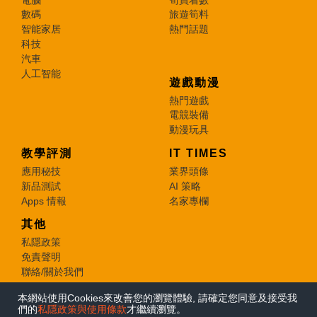
數碼
旅遊筍料
智能家居
熱門話題
科技
汽車
人工智能
遊戲動漫
熱門遊戲
電競裝備
動漫玩具
教學評測
IT TIMES
應用秘技
業界頭條
新品測試
AI 策略
Apps 情報
名家專欄
其他
私隱政策
免責聲明
聯絡/關於我們
本網站使用Cookies來改善您的瀏覽體驗, 請確定您同意及接受我
© 2026 e-zone. All Rights Reserved.
們的
私隱政策與使用條款
才繼續瀏覽。