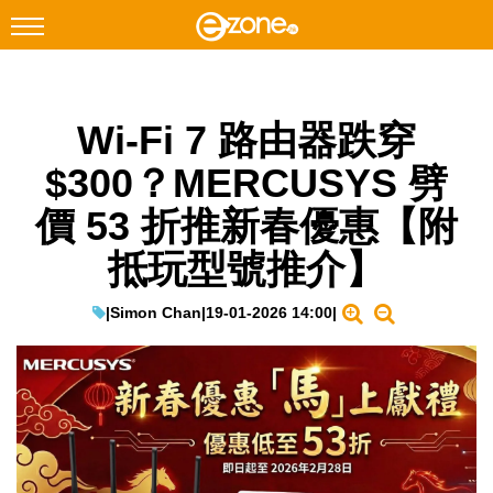
搜尋
Wi-Fi 7 路由器跌穿
Facebook
Instagram
$300？MERCUSYS 劈
科技焦點
價 53 折推新春優惠【附
網絡生活
抵玩型號推介】
遊戲動漫
教學評測
|
Simon Chan
|
19-01-2026 14:00
|
EduTech
IT Times
生成式AI與雲端應用
Enterprise Digital Transformation