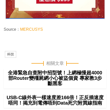
Source：
MERCUSYS
科技
相關文章
全港緊急自查附中招型號！上網極慢超4000
部Router變殭屍網小心被盜個資 專家教3步
斷黑客
USB-C線外表一樣速度差166倍！正反插速度
唔同！揭充到電傳唔到Data死穴附買線指南