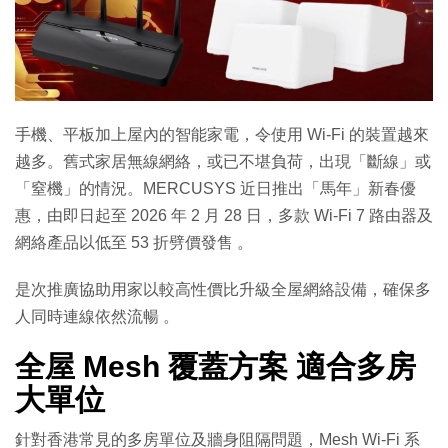
特集
手機、平板加上屋內的智能家電，令使用 Wi-Fi 的裝置越來
越多。舊式家居無線網絡，或已不堪負荷，出現「斷線」或
「窒機」的情況。MERCUSYS 近日推出「馬年」新春優
惠，由即日起至 2026 年 2 月 28 日，多款 Wi-Fi 7 路由器及
網絡產品以低至 53 折劈價發售 。
是次推廣協助用家以較高性價比升級全屋網絡設備，確保多
人同時連線依然流暢 。
全屋 Mesh 覆蓋方案 適合多房
大單位
針對香港常見的多房單位及牆身阻隔問題，Mesh Wi-Fi 系