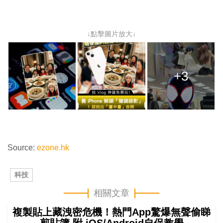
↓點擊圖片放大↓
+3
Source:
ezone.hk
科技
相關文章
複製貼上藏洩密危機！熱門App驚爆無聲偷睇