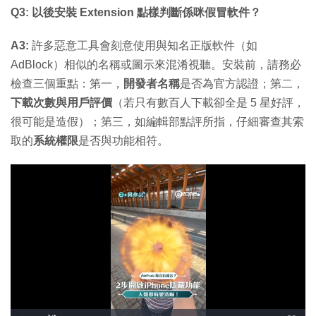
Q3: 以後安裝 Extension 點樣判斷係咪假冒軟件？
A3:
許多惡意工具會刻意使用與知名正版軟件（如
AdBlock）相似的名稱或圖示來混淆視聽。安裝前，請務必
檢查三個重點：第一，
開發者名稱
是否為官方認證；第二，
下載次數與用戶評價
（若只有數百人下載卻全是 5 星好評，
很可能是造假）；第三，如編輯部點評所指，仔細審查其索
取的
系統權限
是否與功能相符。