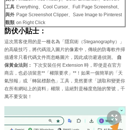
工具
Everything、Cool Cursor、Full Page Screenshot、
與外
Page Screenshot Clipper、Save Image to Pinterest
觀類
on Right Click
防伏小貼士：
這次黑客使用的是一種名為「隱寫術（Steganography）」
的高級技巧，將代碼混入圖片的像素中，傳統的防毒軟件掃
描通常只看代碼文件而忽略圖片，因此成功避過偵測。
自
保黃金法則：
下次安裝任何 Extension 時，即使是在官方
商店，也必須留意**「權限要求」**！如果一個簡單的「天
氣預報」或「轉鼠標顏色」工具，竟然要求「讀取和變更你
在所有網站上的資料」權限，這絕對是極度危險的警號，千
萬不要安裝！