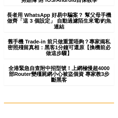
剪貼簿 附 iOS/Android自保教學
長者用 WhatsApp 好易中騙案？ 幫父母手機
做齊「這 3 個設定」 自動過濾陌生來電/釣魚
連結
舊手機 Trade-in 前只做重置唔夠？專家揭私
密照殘留真相：黑客1分鐘可還原【換機前必
做這步驟】
全港緊急自查附中招型號！上網極慢超4000
部Router變殭屍網小心被盜個資 專家教3步
斷黑客