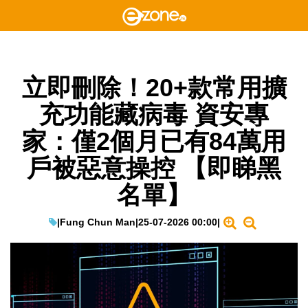
立即刪除！20+款常用擴
充功能藏病毒 資安專
家：僅2個月已有84萬用
戶被惡意操控 【即睇黑
名單】
|
Fung Chun Man
|
25-07-2026 00:00
|