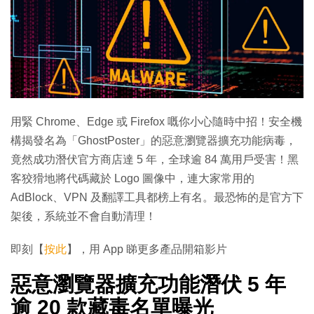
用緊 Chrome、Edge 或 Firefox 嘅你小心隨時中招！安全機
構揭發名為「GhostPoster」的惡意瀏覽器擴充功能病毒，
竟然成功潛伏官方商店達 5 年，全球逾 84 萬用戶受害！黑
客狡猾地將代碼藏於 Logo 圖像中，連大家常用的
AdBlock、VPN 及翻譯工具都榜上有名。最恐怖的是官方下
架後，系統並不會自動清理！
即刻【
按此
】，用 App 睇更多產品開箱影片
惡意瀏覽器擴充功能潛伏 5 年
逾 20 款藏毒名單曝光