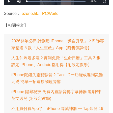
剩
-
0:34
載
播
開
全
入
放
啟
螢
完
音
幕
餘
畢
效
:
Source：
ezone.hk
、
PCWorld
1
時
0
0
.
間
【相關報道】
0
0
%
2026開年必睇 計劃用 iPhone「獨自升級」？即睇專
家精選 5 款「人生重啟」App【附售價詳情】
人生仲剩幾多電？實測免費「生命日曆」工具 3 步
設定 iPhone、Android都用得【附設定教學】
iPhone鬧鐘失靈變靜音？Face ID一功能成遲到災難
元兇 簡單一招還原鬧鐘聲響
iPhone 隱藏秘技 免費內置語音轉字幕神器 追劇/練
英文必開 (附設定教學)
不用買付費App了！iPhone 隱藏神器 一 Tap即開 16