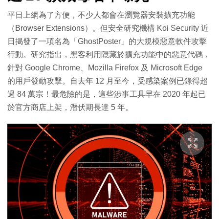
平日上網為了方便，不少人都會在瀏覽器安裝擴充功能
（Browser Extensions）。但安全研究機構 Koi Security 近
日揭發了一項名為「GhostPoster」的大規模惡意軟件攻擊
行動。研究指出，黑客利用隱藏於擴充功能中的惡意代碼，
針對 Google Chrome、Mozilla Firefox 及 Microsoft Edge
的用戶發動攻擊。自去年 12 月至今，受感染案例已錄得超
過 84 萬宗！最危險的是，這些涉事工具早在 2020 年起已
於官方商店上架，潛伏期長達 5 年。