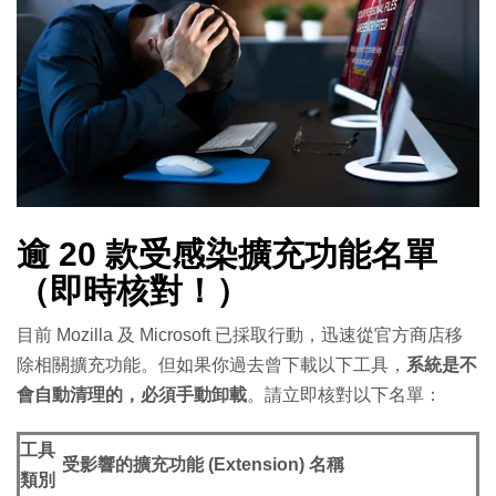
逾 20 款受感染擴充功能名單
（即時核對！）
目前 Mozilla 及 Microsoft 已採取行動，迅速從官方商店移
除相關擴充功能。但如果你過去曾下載以下工具，
系統是不
會自動清理的，必須手動卸載
。請立即核對以下名單：
工具
受影響的擴充功能 (Extension) 名稱
類別