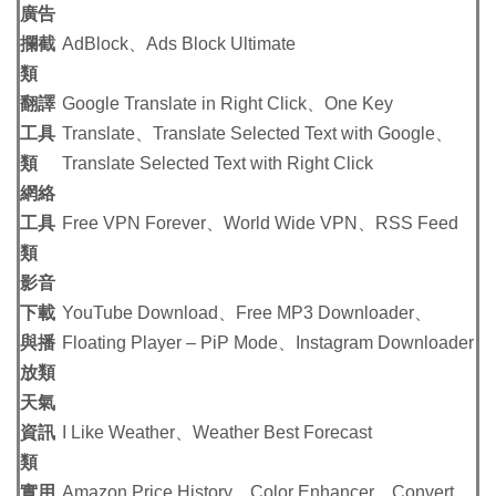
廣告
攔截
AdBlock、Ads Block Ultimate
類
翻譯
Google Translate in Right Click、One Key
工具
Translate、Translate Selected Text with Google、
類
Translate Selected Text with Right Click
網絡
工具
Free VPN Forever、World Wide VPN、RSS Feed
類
影音
下載
YouTube Download、Free MP3 Downloader、
與播
Floating Player – PiP Mode、Instagram Downloader
放類
天氣
資訊
I Like Weather、Weather Best Forecast
類
實用
Amazon Price History、Color Enhancer、Convert