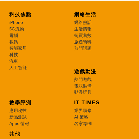
科技焦點
網絡生活
iPhone
網絡熱話
5G流動
生活情報
電腦
筍買着數
數碼
旅遊筍料
智能家居
熱門話題
科技
汽車
人工智能
遊戲動漫
熱門遊戲
電競裝備
動漫玩具
教學評測
IT TIMES
應用秘技
業界頭條
新品測試
AI 策略
Apps 情報
名家專欄
其他