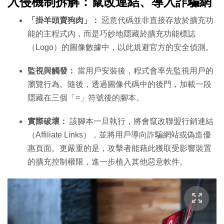
入侵機制拆解：竄改連結、導入詐騙網
「掛羊頭賣狗肉」：
惡意代碼並非直接存放於擴充功
能的主程式內，而是巧妙地隱藏於擴充功能標誌
（Logo）的圖像數據中，以此規避官方的安全偵測。
監視與觸發：
當用戶安裝後，程式會率先監視用戶的
瀏覽行為。隨後，透過圖像代碼中的後門，加載一段
隱藏在三個「=」符號後的腳本。
實際破壞：
該腳本一旦執行，將會竄改聯盟行銷連結
（Affiliate Links），並將用戶導向詐騙網站或偽造優
惠頁面。更嚴重的是，攻擊者能藉此獲取受影響裝置
的擴充控制權限，進一步植入其他惡意軟件。