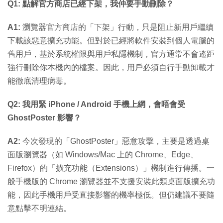
Q1: 點解官方商店已經下架，我仲要手動刪除？
A1:
瀏覽器官方商店的「下架」行動，只是阻止新用戶繼續
下載該惡意擴充功能。但對於已經將軟件安裝到個人電腦的
舊用戶，基於系統權限與用戶私隱機制，官方通常不會遙距
強行刪除你本機內的檔案。因此，用戶必須自行手動卸載才
能徹底清理病毒。
Q2: 我用緊 iPhone / Android 手機上網，會唔會受
GhostPoster 影響？
A2:
今次發現的「GhostPoster」惡意攻擊，主要是透過桌
面版瀏覽器（如 Windows/Mac 上的 Chrome、Edge、
Firefox）的「擴充功能（Extensions）」機制進行傳播。一
般手機版的 Chrome 瀏覽器並不支援安裝此類桌面版擴充功
能，因此手機用戶受直接影響的機率極低。但仍建議不要隨
意點擊不明連結。