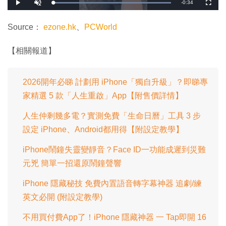
剩
-
0:34
載
播
開
全
入
放
啟
螢
完
音
幕
餘
畢
效
:
Source：
ezone.hk
、
PCWorld
1
時
0
0
.
間
【相關報道】
0
0
%
2026開年必睇 計劃用 iPhone「獨自升級」？即睇專
家精選 5 款「人生重啟」App【附售價詳情】
人生仲剩幾多電？實測免費「生命日曆」工具 3 步
設定 iPhone、Android都用得【附設定教學】
iPhone鬧鐘失靈變靜音？Face ID一功能成遲到災難
元兇 簡單一招還原鬧鐘聲響
iPhone 隱藏秘技 免費內置語音轉字幕神器 追劇/練
英文必開 (附設定教學)
不用買付費App了！iPhone 隱藏神器 一 Tap即開 16