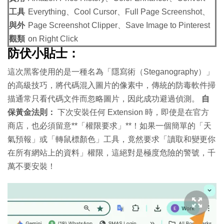
工具
Everything、Cool Cursor、Full Page Screenshot、
與外
Page Screenshot Clipper、Save Image to Pinterest
觀類
on Right Click
防伏小貼士：
這次黑客使用的是一種名為「隱寫術（Steganography）」
的高級技巧，將代碼混入圖片的像素中，傳統的防毒軟件掃
描通常只看代碼文件而忽略圖片，因此成功避過偵測。
自
保黃金法則：
下次安裝任何 Extension 時，即使是在官方
商店，也必須留意**「權限要求」**！如果一個簡單的「天
氣預報」或「轉鼠標顏色」工具，竟然要求「讀取和變更你
在所有網站上的資料」權限，這絕對是極度危險的警號，千
萬不要安裝！