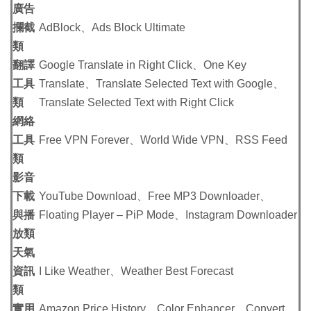
廣告
攔截
AdBlock、Ads Block Ultimate
類
翻譯
Google Translate in Right Click、One Key
工具
Translate、Translate Selected Text with Google、
類
Translate Selected Text with Right Click
網絡
工具
Free VPN Forever、World Wide VPN、RSS Feed
類
影音
下載
YouTube Download、Free MP3 Downloader、
與播
Floating Player – PiP Mode、Instagram Downloader
放類
天氣
資訊
I Like Weather、Weather Best Forecast
類
實用
Amazon Price History、Color Enhancer、Convert