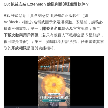
Q3: 以後安裝 Extension 點樣判斷係咪假冒軟件？
A3:
許多惡意工具會刻意使用與知名正版軟件（如
AdBlock）相似的名稱或圖示來混淆視聽。安裝前，請務必
檢查三個重點：第一，
開發者名稱
是否為官方認證；第二，
下載次數與用戶評價
（若只有數百人下載卻全是 5 星好評，
很可能是造假）；第三，如編輯部點評所指，仔細審查其索
取的
系統權限
是否與功能相符。