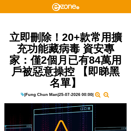
立即刪除！20+款常用擴
充功能藏病毒 資安專
家：僅2個月已有84萬用
戶被惡意操控 【即睇黑
名單】
|
Fung Chun Man
|
25-07-2026 00:00
|