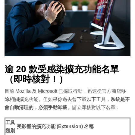
逾 20 款受感染擴充功能名單
（即時核對！）
目前 Mozilla 及 Microsoft 已採取行動，迅速從官方商店移
除相關擴充功能。但如果你過去曾下載以下工具，
系統是不
會自動清理的，必須手動卸載
。請立即核對以下名單：
工具
受影響的擴充功能 (Extension) 名稱
類別