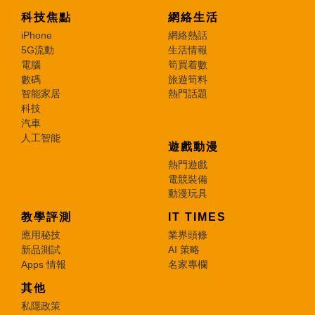
科技焦點
網絡生活
iPhone
網絡熱話
5G流動
生活情報
電腦
筍買着數
數碼
旅遊筍料
智能家居
熱門話題
科技
汽車
人工智能
遊戲動漫
熱門遊戲
電競裝備
動漫玩具
教學評測
IT TIMES
應用秘技
業界頭條
新品測試
AI 策略
Apps 情報
名家專欄
其他
私隱政策