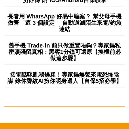
剪貼簿 附 iOS/Android自保教學
長者用 WhatsApp 好易中騙案？ 幫父母手機
做齊「這 3 個設定」 自動過濾陌生來電/釣魚
連結
舊手機 Trade-in 前只做重置唔夠？專家揭私
密照殘留真相：黑客1分鐘可還原【換機前必
做這步驟】
接電話咪亂喂爆粗！專家揭無聲來電恐怖陰
謀 錄你聲紋AI扮你呃身邊人【自保5招必學】