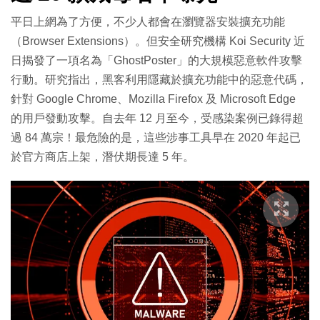
平日上網為了方便，不少人都會在瀏覽器安裝擴充功能
（Browser Extensions）。但安全研究機構 Koi Security 近
日揭發了一項名為「GhostPoster」的大規模惡意軟件攻擊
行動。研究指出，黑客利用隱藏於擴充功能中的惡意代碼，
針對 Google Chrome、Mozilla Firefox 及 Microsoft Edge
的用戶發動攻擊。自去年 12 月至今，受感染案例已錄得超
過 84 萬宗！最危險的是，這些涉事工具早在 2020 年起已
於官方商店上架，潛伏期長達 5 年。