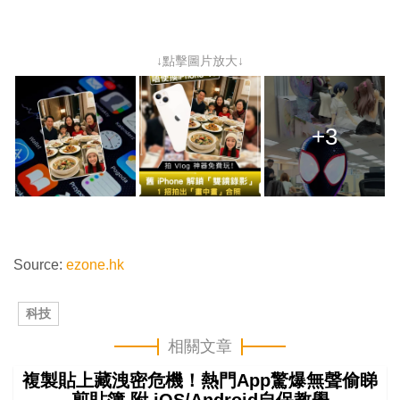
↓點擊圖片放大↓
+3
Source:
ezone.hk
科技
相關文章
複製貼上藏洩密危機！熱門App驚爆無聲偷睇