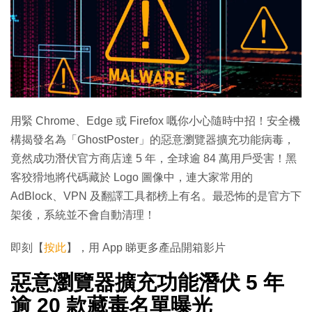
用緊 Chrome、Edge 或 Firefox 嘅你小心隨時中招！安全機
構揭發名為「GhostPoster」的惡意瀏覽器擴充功能病毒，
竟然成功潛伏官方商店達 5 年，全球逾 84 萬用戶受害！黑
客狡猾地將代碼藏於 Logo 圖像中，連大家常用的
AdBlock、VPN 及翻譯工具都榜上有名。最恐怖的是官方下
架後，系統並不會自動清理！
即刻【
按此
】，用 App 睇更多產品開箱影片
惡意瀏覽器擴充功能潛伏 5 年
逾 20 款藏毒名單曝光