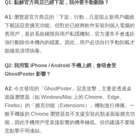
Q1: 點解官方商店已經下架，我仲要手動刪除？
A1:
瀏覽器官方商店的「下架」行動，只是阻止新用戶繼續
下載該惡意擴充功能。但對於已經將軟件安裝到個人電腦的
舊用戶，基於系統權限與用戶私隱機制，官方通常不會遙距
強行刪除你本機內的檔案。因此，用戶必須自行手動卸載才
能徹底清理病毒。
Q2: 我用緊 iPhone / Android 手機上網，會唔會受
GhostPoster 影響？
A2:
今次發現的「GhostPoster」惡意攻擊，主要是透過桌
面版瀏覽器（如 Windows/Mac 上的 Chrome、Edge、
Firefox）的「擴充功能（Extensions）」機制進行傳播。一
般手機版的 Chrome 瀏覽器並不支援安裝此類桌面版擴充功
能，因此手機用戶受直接影響的機率極低。但仍建議不要隨
意點擊不明連結。