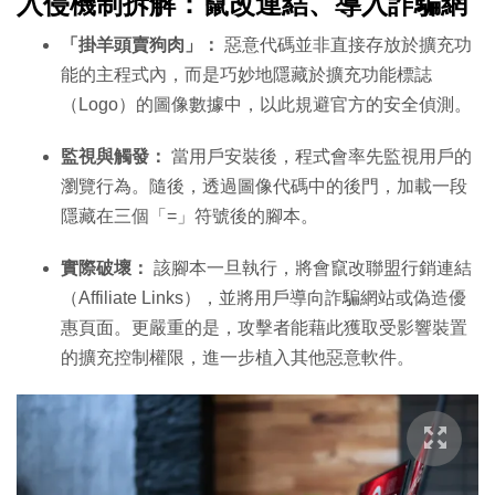
入侵機制拆解：竄改連結、導入詐騙網
「掛羊頭賣狗肉」：
惡意代碼並非直接存放於擴充功
能的主程式內，而是巧妙地隱藏於擴充功能標誌
（Logo）的圖像數據中，以此規避官方的安全偵測。
監視與觸發：
當用戶安裝後，程式會率先監視用戶的
瀏覽行為。隨後，透過圖像代碼中的後門，加載一段
隱藏在三個「=」符號後的腳本。
實際破壞：
該腳本一旦執行，將會竄改聯盟行銷連結
（Affiliate Links），並將用戶導向詐騙網站或偽造優
惠頁面。更嚴重的是，攻擊者能藉此獲取受影響裝置
的擴充控制權限，進一步植入其他惡意軟件。